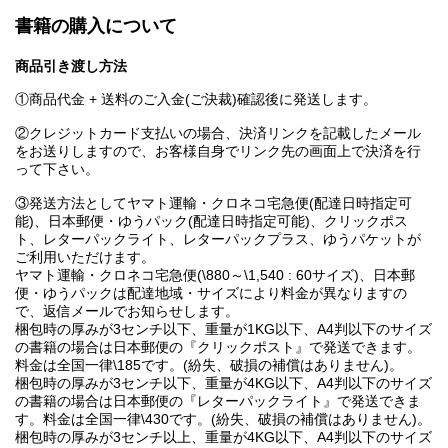
書籍の購入について
商品引き渡し方法
①商品代金 + 送料のご入金(ご決裁)確認後に発送します。
②クレジットカード支払いの場合、決済リンクを記載したメール
をお送りしますので、お客様自身でリンク先の画面上で決済を行
って下さい。
③発送方法としてヤマト運輸・クロネコ宅急便(配達日時指定可
能)、日本郵便・ゆうパック(配達日時指定可能)、クリックポス
ト、レターパックライト、レターパックプラス、ゆうパケットが
ご利用いただけます。
ヤマト運輸・クロネコ宅急便(\880～\1,540 : 60サイズ)、日本郵
便・ゆうパックは配達地域・サイズにより料金が異なりますの
で、返信メールでお知らせします。
梱包時の厚みが3センチ以下、重量が1KG以下、A4判以下のサイズ
の書籍の場合は日本郵便の『クリックポスト』で発送できます。
料金は全国一律\185です。(紛失、破損の補償はありません)。
梱包時の厚みが3センチ以下、重量が4KG以下、A4判以下のサイズ
の書籍の場合は日本郵便の『レターパックライト』で発送できま
す。料金は全国一律\430です。(紛失、破損の補償はありません)。
梱包時の厚みが3センチ以上、重量が4KG以下、A4判以下のサイズ