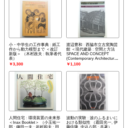
小・中学生の工作事典 : 紙工
渡辺豊和 : 西脇市立古窯陶芸
作から動力模型まで ＜改訂
館 ＜現代建築 : 空間と方法
新版＞
（木村政夫 : 執筆者代
SPACE AND CONCEPT
表）
(Contemporary Architecture
in Drawings 26)＞
（編 : 宮嶋
￥3,300
￥1,100
圀夫）
人間住宅 : 環境装置の未来形
波動の実験 : 波のふるまいに
＜Inax Booklet＞
（小玉祐一
おける類似性
（霜田光一, 伊
郎 ; 鎌田一夫 ; 岩村和夫 ; 田
藤信隆, 中込八郎 : 共著）