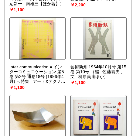
辺新一 ; 南雄三【ほか著】）
￥2,200
￥1,100
Inter communication = イン
藝術新潮 1964年10月号 第15
ターコミュニケーション 第5
巻 第10号
（編 : 佐藤義夫 ;
巻 第2号 通巻18号 (1996年4
文 : 柳原義達ほか）
月) ＜特集 : アート&テクノロ
￥1,100
ジーの20世紀 科学と芸術の
￥1,100
対話＞
（編集委員 : 浅田彰・
伊藤俊治・武邑光裕・彦坂
裕）