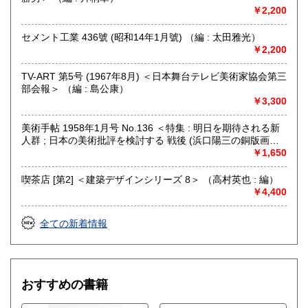
￥2,200
セメント工業 436號 (昭和14年1月號) （編 : 太田雅光）
￥2,200
TV-ART 第5号 (1967年8月) ＜日本舞台テレビ美術家協会第三
部会報＞ （編 : 島公康）
￥3,300
美術手帖 1958年1月号 No.136 ＜特集 : 明日を期待される新
人群 ; 日本の美術批評を検討する 戦後 (浜口陽三の銅版画
「水差しとぶどうとレモン」綴じ込みあり)＞ （編 : 大下正男
￥1,650
; 文 : 滝口修造、竹林賢ほか）
喫茶店 [第2] ＜建築デザインシリーズ 8＞ （高村英也 : 編）
￥4,400
全ての新着情報
おすすめの書籍