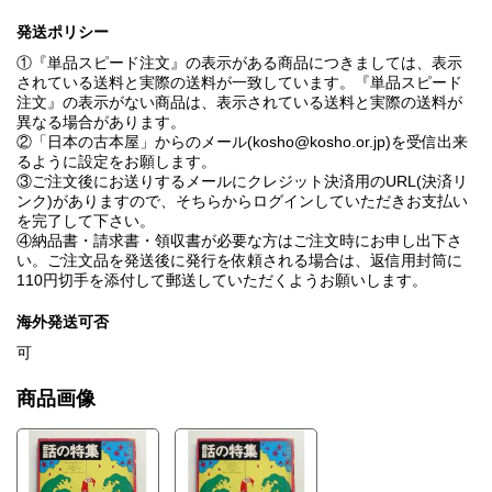
人物戯論⑭ サルトル + ボーボワール / 文 : 高橋睦郎 ; 絵 : 横尾忠則
発送ポリシー
ハプニング・イン・アメリカ⑨ / 武市好古
おどしばなし 煙草 / 今江祥智 ; イラスト : 田島征三
①『単品スピード注文』の表示がある商品につきましては、表示
彼方へ / 小松左京 ; イラスト : 永井一正
されている送料と実際の送料が一致しています。『単品スピード
鉄の椅子③ / 飯沢匡 ; イラスト : 黒田征太郎
注文』の表示がない商品は、表示されている送料と実際の送料が
編集後記
異なる場合があります。
②「日本の古本屋」からのメール(kosho@kosho.or.jp)を受信出来
るように設定をお願します。
③ご注文後にお送りするメールにクレジット決済用のURL(決済リ
ンク)がありますので、そちらからログインしていただきお支払い
を完了して下さい。
④納品書・請求書・領収書が必要な方はご注文時にお申し出下さ
い。ご注文品を発送後に発行を依頼される場合は、返信用封筒に
110円切手を添付して郵送していただくようお願いします。
海外発送可否
可
商品画像