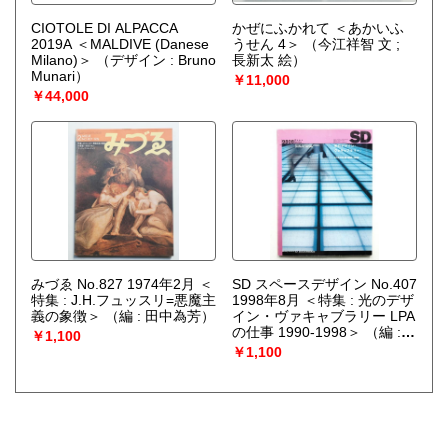
CIOTOLE DI ALPACCA
かぜにふかれて ＜あかいふ
2019A ＜MALDIVE (Danese
うせん 4＞
（今江祥智 文 ;
Milano)＞
（デザイン : Bruno
長新太 絵）
Munari）
￥11,000
￥44,000
みづゑ No.827 1974年2月 ＜
SD スペースデザイン No.407
特集 : J.H.フュッスリ=悪魔主
1998年8月 ＜特集 : 光のデザ
義の象徴＞
（編 : 田中為芳）
イン・ヴァキャブラリー LPA
の仕事 1990-1998＞
（編 :
￥1,100
相川幸二 ; 文 : 面出薫、磯崎
￥1,100
新 ; 座談会 : 内藤廣 + 黒川勉
+ 面出薫 + 東海林弘靖）