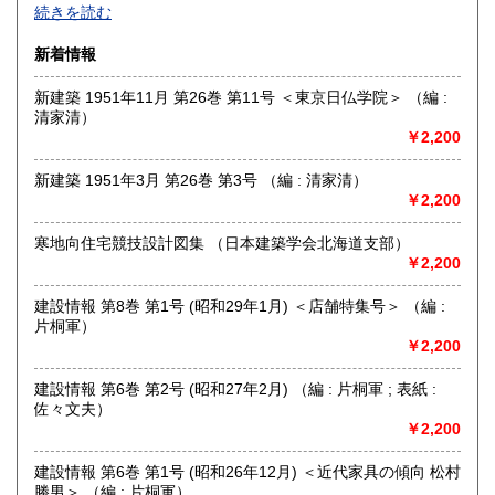
グラフィックデザイン、イラストレーション、タイポグラフ
続きを読む
ィ、プロダクトデザイン、インテリア、建築、広告、写真に
関する資料を扱っています。買取りも積極的に行っておりま
新着情報
すので、出張・宅配買取ともに、お気軽にご連絡ください。
新建築 1951年11月 第26巻 第11号 ＜東京日仏学院＞ （編 :
沿線名：東京メトロ日比谷線
清家清）
最寄駅：人形町
￥2,200
営業時間：平日 午前10時～午後7時
定休日：土曜日・日曜日・祝日
新建築 1951年3月 第26巻 第3号 （編 : 清家清）
￥2,200
書籍の買取について
書籍、雑誌の買取り強化中です。グラフィックデザイン、イ
寒地向住宅競技設計図集 （日本建築学会北海道支部）
ラストレーション、タイポグラフィ、プロダクトデザイン、
￥2,200
インテリア、建築、広告、写真、美術関係の蔵書の処分をお
考えの際にはメール、電話、ファックスでご連絡下さい。誠
建設情報 第8巻 第1号 (昭和29年1月) ＜店舗特集号＞ （編 :
実にお見積り致します。
片桐軍）
￥2,200
取り扱い分野
建設情報 第6巻 第2号 (昭和27年2月) （編 : 片桐軍 ; 表紙 :
美術工芸、外国書、サブカルチャー
佐々文夫）
グラフィックデザイン、イラストレーション、プロダクトデ
￥2,200
ザイン、建築、インテリアデザイン、美術、工芸、広告、写
真、印刷(タイポグラフィー)
建設情報 第6巻 第1号 (昭和26年12月) ＜近代家具の傾向 松村
勝男＞ （編 : 片桐軍）