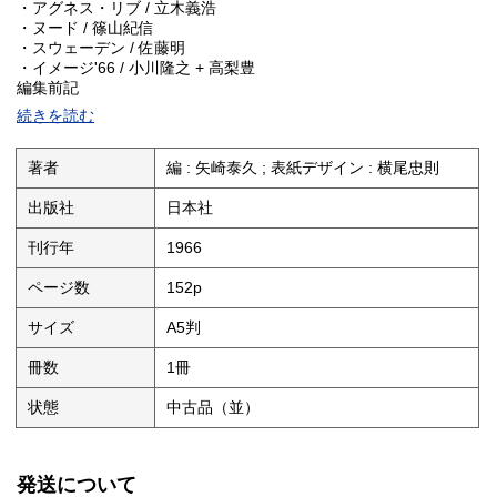
・アグネス・リブ / 立木義浩
・ヌード / 篠山紀信
・スウェーデン / 佐藤明
・イメージ'66 / 小川隆之 + 高梨豊
編集前記
発言 言いたいことを言ってしまう
続きを読む
・飛鳥田一雄
・村松英子
・杉村恒
著者
編 : 矢崎泰久 ; 表紙デザイン : 横尾忠則
・高橋圭三
・金坂健二
出版社
日本社
・川仁宏
サルトル台風とマスコミ / 森本和夫
刊行年
1966
カンヌ いきあたりばったり / 白坂依志夫
インタビューはお好き⑪ 座頭一 / 長新太
ページ数
152p
われらテレビ乞食 / 永六輔
絵本千一夜物語⑦ / 寺山修司 ; イラスト : 宇野亜喜良
サイズ
A5判
公開書簡 拝復 野坂昭如様 / 会田雄次
スーパーマン研究⑪ 赤木圭一郎 きき手 / 矢崎泰久
冊数
1冊
ハナシノ トクシュー ミステリ マガジン / 和田誠 ; イラスト : 原田
惟夫・井上洋介・粟津潔・長新太
状態
中古品（並）
北欧の夜 / 佐藤明
マンガひねくれ入門⑦ウンコの運命 / 草森紳一
連載対談 / 黒岩重吾 + 坂本スミ子
発送について
巨象と楽隊＜小説NHK＞🈡 / 小中陽太郎 ; イラスト : 後藤一之