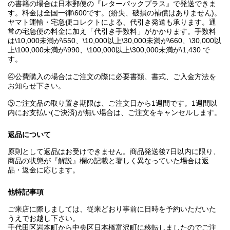
の書籍の場合は日本郵便の『レターパックプラス』で発送できま
す。料金は全国一律\600です。(紛失、破損の補償はありません)。
ヤマト運輸・宅急便コレクトによる、代引き発送も承ります。通
常の宅急便の料金に加え「代引き手数料」がかかります。手数料
は\10,000未満が\550、\10,000以上\30,000未満が\660、\30,000以
上\100,000未満が\990、\100,000以上\300,000未満が\1,430 で
す。
④公費購入の場合はご注文の際に必要書類、書式、ご入金方法を
お知らせ下さい。
⑤ご注文品の取り置き期限は、ご注文日から1週間です。1週間以
内にお支払い(ご決済)が無い場合は、ご注文をキャンセルします。
返品について
原則として返品はお受けできません。商品発送後7日以内に限り、
商品の状態が『解説』欄の記載と著しく異なっていた場合は返
品・返金に応じます。
他特記事項
ご来店に際しましては、従来どおり事前に日時を予約いただいた
うえでお越し下さい。
千代田区岩本町から中央区日本橋富沢町に移転しましたのでご注