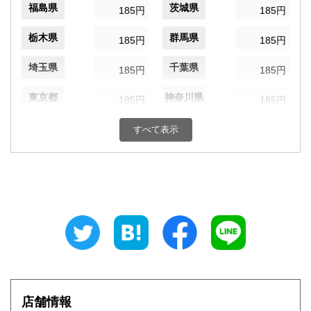
福島県
茨城県
185円
185円
栃木県
群馬県
185円
185円
埼玉県
千葉県
185円
185円
東京都
神奈川県
185円
185円
新潟県
富山県
185円
すべて表示
185円
石川県
福井県
185円
185円
山梨県
長野県
185円
185円
岐阜県
静岡県
185円
185円
愛知県
三重県
185円
185円
滋賀県
京都府
185円
185円
店舗情報
大阪府
兵庫県
185円
185円