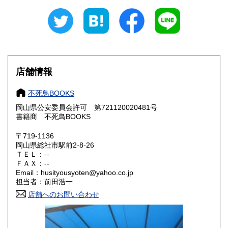
新潟県
富山県
300円
300円
石川県
福井県
300円
300円
山梨県
長野県
300円
300円
店舗情報
岐阜県
静岡県
300円
300円
不死鳥BOOKS
愛知県
三重県
300円
300円
岡山県公安委員会許可 第721120020481号
書籍商 不死鳥BOOKS
滋賀県
京都府
300円
300円
〒719-1136
大阪府
兵庫県
300円
300円
岡山県総社市駅前2-8-26
ＴＥＬ：--
奈良県
和歌山県
ＦＡＸ：--
300円
300円
Email：husityousyoten@yahoo.co.jp
担当者：前田浩一
鳥取県
島根県
300円
300円
店舗へのお問い合わせ
岡山県
広島県
300円
300円
山口県
徳島県