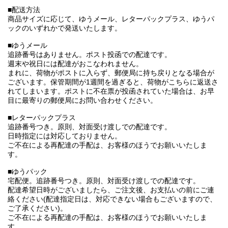
■配送方法
商品サイズに応じて、ゆうメール、レターパックプラス、ゆうパ
ックのいずれかで発送いたします。
■ゆうメール
追跡番号はありません。ポスト投函での配達です。
週末や祝日には配達がおこなわれません。
まれに、荷物がポストに入らず、郵便局に持ち戻りとなる場合が
ございます。保管期間が1週間を過ぎると、荷物がこちらに返送さ
れてしまいます。ポストに不在票が投函されていた場合は、お早
目に最寄りの郵便局にお問い合わせください。
■レターパックプラス
追跡番号つき。原則、対面受け渡しでの配達です。
日時指定には対応しておりません。
ご不在による再配達の手配は、お客様のほうでお願いいたしま
す。
■ゆうパック
宅配便。追跡番号つき。原則、対面受け渡しでの配達です。
配達希望日時がございましたら、ご注文後、お支払いの前にご連
絡ください(配達指定日は、対応できない場合もございますので、
ご了承ください)。
ご不在による再配達の手配は、お客様のほうでお願いいたしま
す。