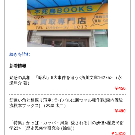
300円
300円
香川県
愛媛県
300円
300円
高知県
福岡県
300円
300円
佐賀県
長崎県
300円
300円
不死鳥BOOKSでは、書籍だけでなくCD、DVD、レコード、
熊本県
大分県
300円
300円
続きを読む
ゲーム、おもちゃ、骨董品まであらゆるものの買い取りがで
きます。店主が、日本全国買取にお伺いいたします。お気軽
宮崎県
鹿児島県
新着情報
300円
300円
にお問い合わせください。出張費は、無料です。
疑惑の真相 : 「昭和」8大事件を追う<角川文庫16275> （永
沖縄県
300円
沿線名：伯備線・桃太郎線(吉備線)
瀬隼介 著）
最寄駅：総社駅
￥450
営業時間：9時から17時
定休日：年中無休
筋違い角と相振り飛車: ライバルに勝つマル秘作戦(森内優駿
流棋本ブックス) （木屋 太二）
書籍の買取について
￥490
不死鳥BOOKSでは、書籍だけでなくCD、DVD、レコード、
ゲーム、おもちゃ、骨董品まであらゆるものの買い取りがで
「特集」かっぱ・カッパ・河童 :愛される川の妖怪<歴史民俗
きます。店主が、日本全国買取にお伺いいたします。お気軽
学23> （歴史民俗学研究会 (編集)）
にお問い合わせください。出張費は、無料です。
￥1,810