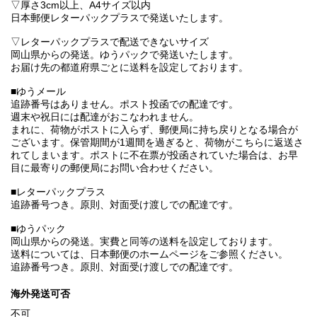
▽厚さ3cm以上、A4サイズ以内
日本郵便レターパックプラスで発送いたします。
▽レターパックプラスで配送できないサイズ
岡山県からの発送。ゆうパックで発送いたします。
お届け先の都道府県ごとに送料を設定しております。
■ゆうメール
追跡番号はありません。ポスト投函での配達です。
週末や祝日には配達がおこなわれません。
まれに、荷物がポストに入らず、郵便局に持ち戻りとなる場合が
ございます。保管期間が1週間を過ぎると、荷物がこちらに返送さ
れてしまいます。ポストに不在票が投函されていた場合は、お早
目に最寄りの郵便局にお問い合わせください。
■レターパックプラス
追跡番号つき。原則、対面受け渡しでの配達です。
■ゆうパック
岡山県からの発送。実費と同等の送料を設定しております。
送料については、日本郵便のホームページをご参照ください。
追跡番号つき。原則、対面受け渡しでの配達です。
海外発送可否
不可