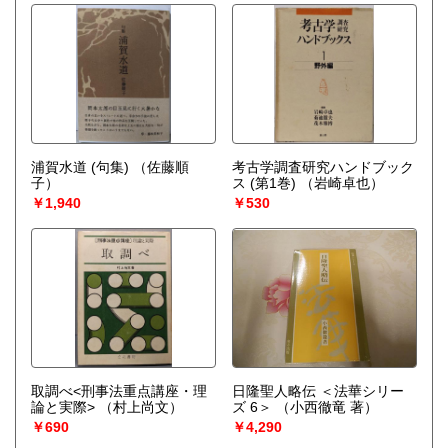
浦賀水道 (句集)
（佐藤順
考古学調査研究ハンドブック
子）
ス (第1巻)
（岩崎卓也）
￥1,940
￥530
取調べ<刑事法重点講座・理
日隆聖人略伝 ＜法華シリー
論と実際>
（村上尚文）
ズ 6＞
（小西徹竜 著）
￥690
￥4,290