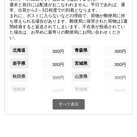
週末と祝日には配達がおこなわれません。平日であれば、通
常、出荷から2～3日程度での到着となります。
まれに、ポストに入らないなどの理由で、荷物が郵便局に持
ち替えられる場合があります。郵便局に保管された荷物は1週
間経過すると返送されてしまいます。不在表が投函されてい
た場合は、お早めに最寄りの郵便局にお問い合わせくださ
い。
北海道
青森県
300円
300円
岩手県
宮城県
300円
300円
秋田県
山形県
300円
300円
福島県
茨城県
300円
300円
栃木県
群馬県
300円
300円
すべて表示
埼玉県
千葉県
300円
300円
東京都
神奈川県
300円
300円