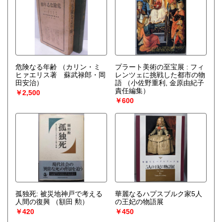
危険なる年齢
（カリン・ミ
プラート美術の至宝展 : フィ
ヒァエリス著 蘇武禄郎・岡
レンツェに挑戦した都市の物
田安治）
語
（小佐野重利, 金原由紀子
責任編集）
￥2,500
￥600
孤独死: 被災地神戸で考える
華麗なるハプスブルク家5人
人間の復興
（額田 勲）
の王妃の物語展
￥420
￥450