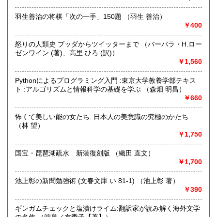
羽生善治の将棋「次の一手」150題 （羽生 善治）
取り扱い分野
￥400
哲学宗教、歴史、社会科学、自然科学、美術工芸、趣味、外
国書、サブカルチャー、古書一般（その他）
怒りの人類史 ブッダからツイッターまで （バーバラ・H.ロー
オールジャンル
ゼンワイン (著)、高里 ひろ (訳)）
￥1,560
Pythonによるプログラミング入門 :東京大学教養学部テキス
ト :アルゴリズムと情報科学の基礎を学ぶ （森畑 明昌）
￥660
怖くて美しい能の女たち: 日本人の美意識の究極のかたち
（林 望）
￥1,750
国宝・琵琶湖疏水 新装復刻版 （織田 直文）
￥1,700
池上彰の新聞勉強術 (文春文庫 い 81-1) （池上彰 著）
￥390
ギンガムチェックと塩漬けライム:翻訳家が読み解く海外文学
の名作 （鴻巣／友季子【著】）