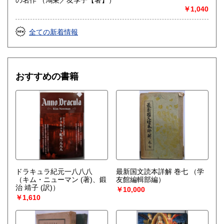
￥1,040
全ての新着情報
おすすめの書籍
ドラキュラ紀元一八八八
最新国文読本詳解 巻七
（学
（キム・ニューマン (著)、鍛
友館編輯部編）
治 靖子 (訳)）
￥10,000
￥1,610