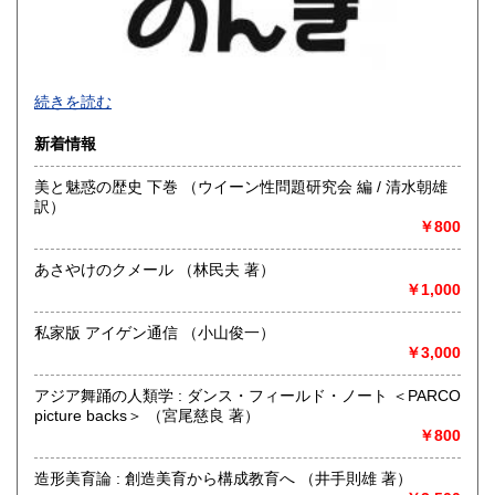
熊本県
大分県
200円
200円
宮崎県
鹿児島県
200円
200円
続きを読む
沖縄県
200円
新着情報
美と魅惑の歴史 下巻 （ウイーン性問題研究会 編 / 清水朝雄
訳）
￥800
あさやけのクメール （林民夫 著）
￥1,000
私家版 アイゲン通信 （小山俊一）
￥3,000
アジア舞踊の人類学 : ダンス・フィールド・ノート ＜PARCO
文学、芸術、写真、民芸、映画、音楽、哲学、暮らし、絵
picture backs＞ （宮尾慈良 著）
本、マンガ、などなど。世の中を面白がるきっかけとなる本
￥800
があります。
※2026年2月5日から14日までお休みします
造形美育論 : 創造美育から構成教育へ （井手則雄 著）