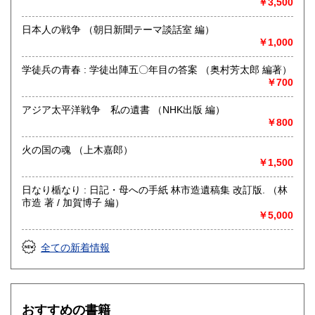
￥3,500
沿線名：-
最寄駅：-
日本人の戦争 （朝日新聞テーマ談話室 編）
営業時間：-
￥1,000
定休日：水曜日(臨時休業あり)
学徒兵の青春 : 学徒出陣五〇年目の答案 （奥村芳太郎 編著）
書籍の買取について
￥700
郵送・出張買取での買取を承っております。ご希望の場合は
アジア太平洋戦争 私の遺書 （NHK出版 編）
一度ご連絡ください。
￥800
※一部買取できない書籍もございます。予めご了承いただけ
火の国の魂 （上木嘉郎）
ましたら幸いです。
￥1,500
取り扱い分野
日なり楯なり : 日記・母への手紙 林市造遺稿集 改訂版. （林
哲学宗教、社会科学、自然科学、美術工芸、外国文学、趣
市造 著 / 加賀博子 編）
味、サブカルチャー、古書一般（その他）
￥5,000
全ての新着情報
おすすめの書籍