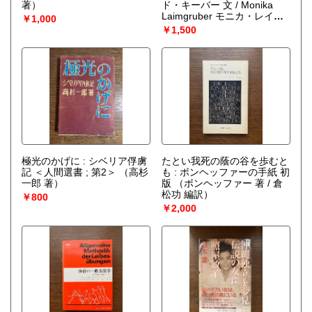
著）
ド・キーバー 文 / Monika
Laimgruber モニカ・レイム
￥1,000
グルーバー 絵）
￥1,500
極光のかげに : シベリア俘虜
たとい我死の蔭の谷を歩むと
記 ＜人間選書 ; 第2＞
（高杉
も : ボンヘッファーの手紙 初
一郎 著）
版
（ボンヘッファー 著 / 倉
松功 編訳）
￥800
￥2,000