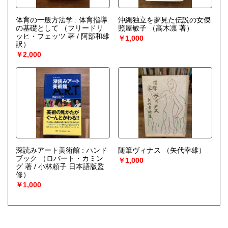
体育の一般方法学 : 体育指導
沖縄独立を夢見た伝説の女傑
の基礎として
（フリードリ
照屋敏子
（高木凛 著）
ッヒ・フェッツ 著 / 阿部和雄
￥1,000
訳）
￥2,000
深読みアート美術館 : ハンド
随筆ヴィナス
（矢代幸雄）
ブック
（ロバート・カミン
￥1,000
グ 著 / 小林頼子 日本語版監
修）
￥1,000