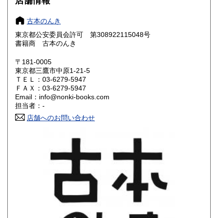
店舗情報
愛知県
三重県
200円
200円
古本のんき
東京都公安委員会許可 第308922115048号
滋賀県
京都府
200円
200円
書籍商 古本のんき
大阪府
兵庫県
200円
200円
〒181-0005
東京都三鷹市中原1‐21‐5
奈良県
和歌山県
200円
200円
ＴＥＬ：03-6279-5947
ＦＡＸ：03-6279-5947
Email：info@nonki-books.com
鳥取県
島根県
200円
200円
担当者：-
店舗へのお問い合わせ
岡山県
広島県
200円
200円
山口県
徳島県
200円
200円
香川県
愛媛県
200円
200円
高知県
福岡県
200円
200円
佐賀県
長崎県
200円
200円