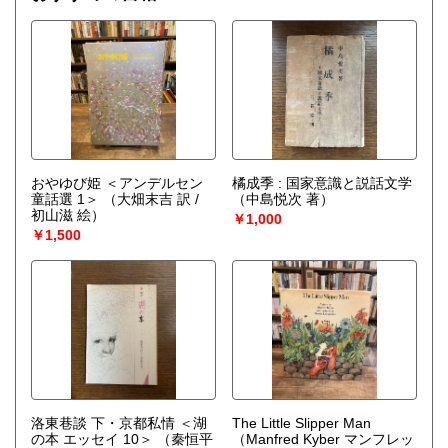
おやゆび姫 ＜アンデルセン
橘成季 : 国家意識と説話文学
童話選 1＞
（大畑末吉 訳 /
（中島悦次 著）
初山滋 絵）
￥1,000
￥1,500
洛東巷談 下・京都私情 ＜湖
The Little Slipper Man
の本 エッセイ 10＞
（秦恒平
（Manfred Kyber マンフレッ