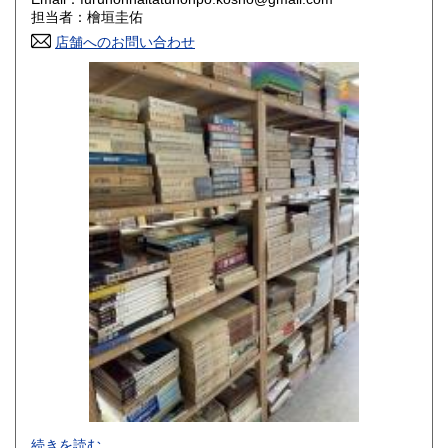
香川県
愛媛県
800円
800円
担当者：檜垣圭佑
店舗へのお問い合わせ
高知県
福岡県
800円
800円
佐賀県
長崎県
800円
800円
熊本県
大分県
800円
800円
宮崎県
鹿児島県
800円
800円
沖縄県
1,500円
-
続きを読む