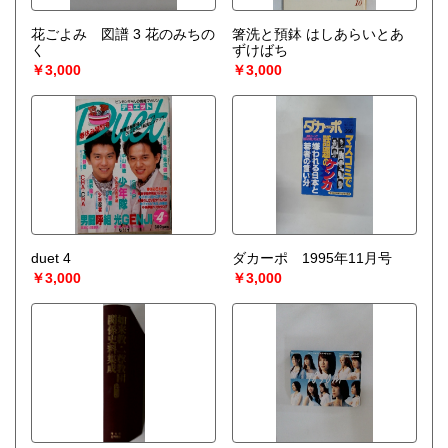
花ごよみ 図譜 3 花のみちの
箸洗と預鉢 はしあらいとあ
く
ずけばち
￥3,000
￥3,000
duet 4
ダカーポ 1995年11月号
￥3,000
￥3,000