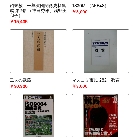
如来教・一尊教団関係史料集
1830M
（AKB48）
成 第2巻
（神田秀雄、浅野美
￥3,000
和子）
￥15,435
二人の武蔵
マスコミ市民 282 教育
￥30,320
￥3,000