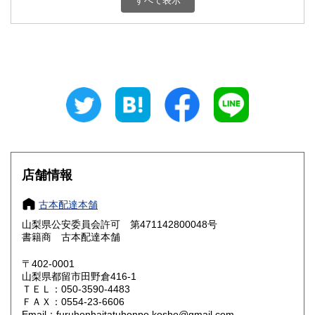
すべて表示
石川県
福井県
800円
800円
山梨県
長野県
800円
800円
岐阜県
静岡県
800円
800円
愛知県
三重県
800円
800円
滋賀県
京都府
800円
800円
大阪府
兵庫県
800円
800円
店舗情報
奈良県
和歌山県
800円
800円
古本配達本舗
山梨県公安委員会許可 第471142800048号
鳥取県
島根県
800円
800円
書籍商 古本配達本舗
岡山県
広島県
800円
800円
〒402-0001
山梨県都留市田野倉416-1
ＴＥＬ：050-3590-4483
山口県
徳島県
800円
800円
ＦＡＸ：0554-23-6606
Email：furuhonhaitatuhonpo.kosho@gmail.com