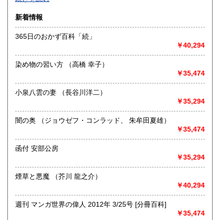
沿線名：-
新着情報
最寄駅：-
営業時間：-
365日のおかず百科「続」
定休日：-
￥40,294
書籍の買取について
染め物の習い方 （高橋 幸子）
-
￥35,474
小泉八雲の妻 （長谷川洋二）
取り扱い分野
￥35,294
総記、哲学宗教、歴史、社会科学、自然科学、美術工芸、国
語国文、外国文学、古典籍、近代文献、趣味、外国書、サブ
闇の奥 （ジョウゼフ・コンラッド、 朱牟田夏雄）
カルチャー、古書一般（その他）
￥35,474
書籍全般
函付 安部公房
￥35,294
煙草と悪魔 （芥川 龍之介）
￥40,294
週刊 マンガ世界の偉人 2012年 3/25号 [分冊百科]
￥35,474