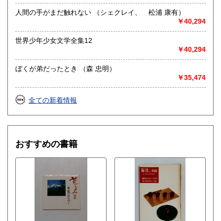
人間の手がまだ触れない （シェクレイ、 松浦 康有）
￥40,294
世界少年少女文学全集12
￥40,294
ぼくが弟だったとき （森 忠明）
￥35,474
全ての新着情報
おすすめの書籍