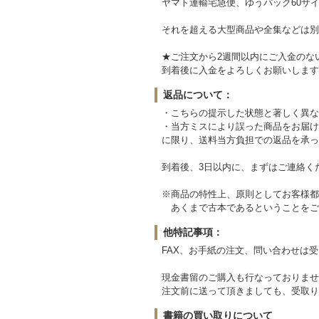
ヤマト運輸宅急便、ゆうパック60サイ
それを超える大型商品や全集などは別
★ご注文から2週間以内にご入金のな
到着後に入金をよろしくお願いします
返品について：
・こちらの提示した状態と著しく異な
・当方ミスにより誤った商品をお届け
に限り、送料当方負担での返品を承っ
到着後、3日以内に、まずはご連絡く
※商品の特性上、原則としてお客様都
あくまで古本であるということをご
他特記事項：
FAX、お手紙の注文、問い合わせは
現金書留のご購入も行なっておりませ
注文前に送って頂きましても、受取り
書籍の買い取りについて