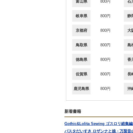
富山県
800円
石
岐阜県
800円
静
京都府
800円
大
鳥取県
800円
島
徳島県
800円
香
佐賀県
800円
長
鹿児島県
800円
沖
新着書籍
Gothic&Lolita Sewing ゴスロリ総集編
パスタだいすき ロザンナと娘・万梨音