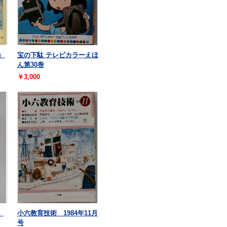
）
宝の下駄 テレビカラーえほ
ん第30巻
￥3,000
）
小六教育技術 1984年11月
号