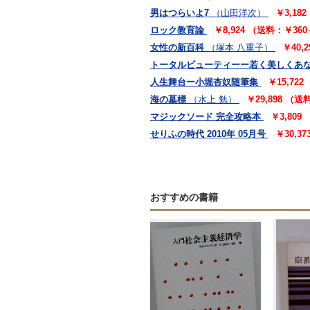
男はつらいよ7
（山田洋次）
￥3,18
ロック教育論
￥8,924 （送料：￥36
女性の新百科
（塚本 八重子）
￥40,
トータルビューティーー若く美しくあな
人生舞台ー小堀杏奴随筆集
￥15,72
海の墓標
（水上 勉）
￥29,898 （
マジックソード 完全攻略本
￥3,809
せりふの時代 2010年 05月号
￥30,3
おすすめの書籍