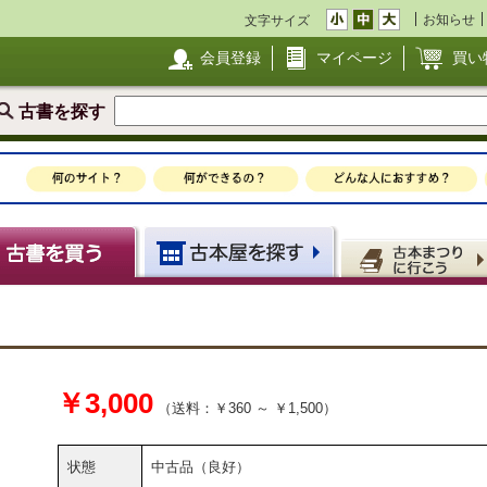
お知らせ
文字サイズ
会員登録
マイページ
買い
古書を探す
￥3,000
（送料：￥360 ～ ￥1,500）
状態
中古品（良好）