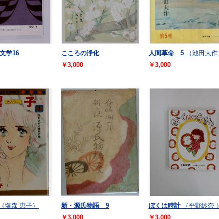
文学16
こころの浄化
人間革命 5
（池田大作
￥3,000
￥3,000
（塩森 恵子）
新・源氏物語 9
ぼくは時計
（平野紗奈 
￥3,000
￥3,000