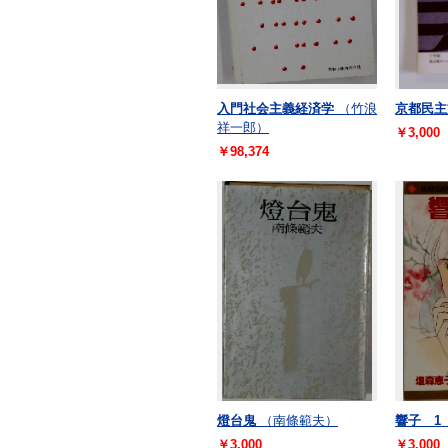
入門社会主義経済学
（竹浪
京都民主
祥一郎）
￥3,000
￥98,374
燈台鬼
（南條範夫）
響子 1
￥3,000
￥3,000