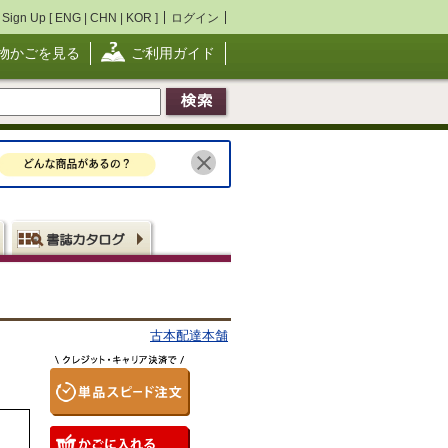
Sign Up [
ENG
|
CHN
|
KOR
]
ログイン
物かごを見る
ご利用ガイド
古本配達本舗