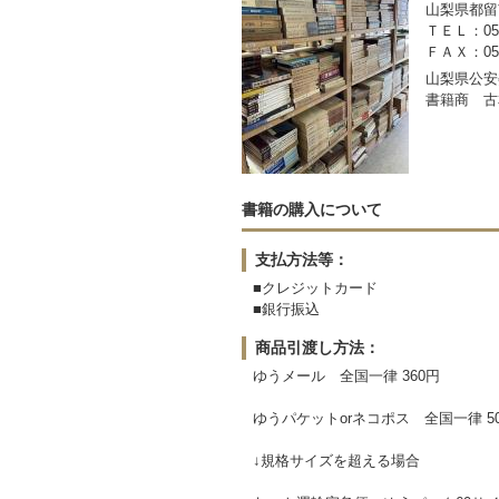
山梨県都留市
ＴＥＬ：050-
ＦＡＸ：0554
山梨県公安委
書籍商 古
書籍の購入について
支払方法等：
■クレジットカード
■銀行振込
商品引渡し方法：
ゆうメール 全国一律 360円
ゆうパケットorネコポス 全国一律 5
↓規格サイズを超える場合