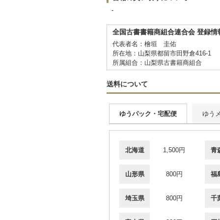
-
全国古書書籍商組合連合会 登録情
代表者名：檜垣 圭佑
所在地：山梨県都留市田野倉416-1
所属組合：山梨県古書籍商組合
送料について
ゆうパック・宅配便
ゆう
北海道
1,500円
青
山形県
800円
福
埼玉県
800円
千