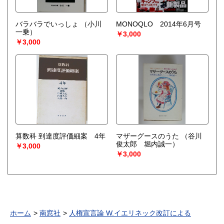
バラバラでいっしょ
（小川
MONOQLO 2014年6月号
一乗）
￥3,000
￥3,000
算数科 到達度評価細案 4年
マザーグースのうた
（谷川
俊太郎 堀内誠一）
￥3,000
￥3,000
ホーム
南窓社
人権宣言論 W.イエリネック改訂による