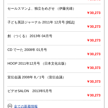
総記、哲学宗教、歴史、社会科学、自然科学、美術工芸、国
語国文、外国文学、古典籍、近代文献、趣味、外国書、サブ
セールスマンよ、独立をめざせ （伊藤光雄）
カルチャー、古書一般（その他）
￥30,273
書籍全般
子ども英語ジャーナル 2011年 12月号 [雑誌]
￥30,273
創 （つくる） 2013年 04月号
￥30,273
CD でーた 2008年 01月号
￥30,273
HOOP 2011年12月号 （日本文化出版）
￥30,373
宣伝会議 2008年 8／1号 （宣伝会議）
￥30,373
ビデオSALON 2013年5月号
￥30,273
全ての新着情報