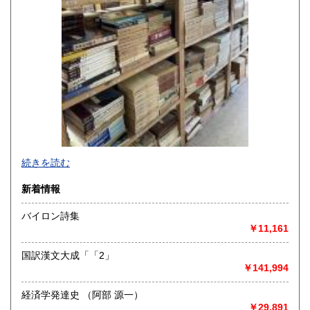
沖縄県
1,500円
-
続きを読む
沿線名：-
新着情報
最寄駅：-
営業時間：-
バイロン詩集
定休日：-
￥11,161
書籍の買取について
国訳漢文大成「「2」
-
￥141,994
経済学発達史 （阿部 源一）
取り扱い分野
￥29,891