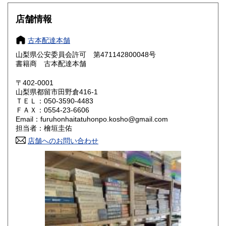
大阪府
兵庫県
800円
800円
店舗情報
奈良県
和歌山県
800円
800円
古本配達本舗
山梨県公安委員会許可 第471142800048号
鳥取県
島根県
800円
800円
書籍商 古本配達本舗
岡山県
広島県
800円
800円
〒402-0001
山梨県都留市田野倉416-1
ＴＥＬ：050-3590-4483
山口県
徳島県
800円
800円
ＦＡＸ：0554-23-6606
Email：furuhonhaitatuhonpo.kosho@gmail.com
香川県
愛媛県
800円
800円
担当者：檜垣圭佑
店舗へのお問い合わせ
高知県
福岡県
800円
800円
佐賀県
長崎県
800円
800円
熊本県
大分県
800円
800円
宮崎県
鹿児島県
800円
800円