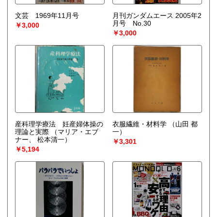
文芸 1969年11月号
月刊ガンダムエース 2005年2
月号 No.30
￥3,000
￥3,000
産科理学療法 妊産婦体操の
衣服繊維・材料学
（山田 都
理論と実際
（マリア・エブ
一）
ナー、 松本清一）
￥3,301
￥5,194