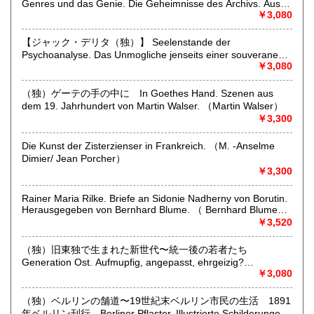
Specialities;
Genres und das Genie. Die Geheimnisse des Archivs. Aus
45 48 51 54 62 64 69 70 72 75 78 79 82 83 84 85 86 87 90
German and austrian old and rare books, published in
dem Franzosischen von Markus Sedlaczek. Herausgegeben
￥3,080
91 92 93 94 95 97 98 99 102 104 107 108 109 111 112 113
germany, austria or japan; german literature, philosophy,
von Peter Engelmann （Jacques Derida）
115 116 118 119 121 122 123 124 126 127 128 129 130
bibliography, books about books, cultural history, art,
131 132 133 134 135 136 137 138 139 140 141 142
【ジャック・デリタ（独）】 Seelenstande der
architecture, music, photography, dance, theater, natural
Psychoanalyse. Das Unmogliche jenseits einer souveranen
science, travel and decorative arts (books and prints).
Grausamkeit. Vortrag vor den Etats generaux de la
￥3,080
Psychanalyse am 10. Juli 2000 im Grand Amphitheatre der
沿線名：-
Sorbonne in Paris. Aus dem Franzosischen von Hans- Dieter
（独）ゲーテの手の中に In Goethes Hand. Szenen aus
最寄駅：-
Gondek. （Jacques Derrida）
dem 19. Jahrhundert von Martin Walser. （Martin Walser）
営業時間：出張に出ております際にはご対応が遅くなること
￥3,300
があります。小規模の経営体制です。ご理解いただけますよ
うお願いいたします。
定休日：-
Die Kunst der Zisterzienser in Frankreich. （M. -Anselme
Dimier/ Jean Porcher）
￥3,300
書籍の買取について
買い取りのご相談お待ちしております。
Rainer Maria Rilke. Briefe an Sidonie Nadherny von Borutin.
弊店は洋書が専門ですので、特に洋書のご整理をお考えの方
Herausgegeben von Bernhard Blume. （ Bernhard Blume
はご連絡をお待ちしております。
(hg.)）
￥3,520
（独）旧東独で生まれた新世代〜統一後の若者たち
取り扱い分野
Generation Ost. Aufmupfig, angepasst, ehrgeizig?
哲学宗教、美術工芸、外国文学、外国書、古書一般（その
Jugendliche nach der Wende. Zwolf Selbstaussagen. Mit
￥3,080
他）
Fotos von Tomas Sandberg und Jim Rakete. （Liane V.
Billerbeck）
（独）ベルリンの舗道〜19世紀末ベルリン市民の生活 1891
年ベルリン刊行 Berliner Pflaster. Illustrierte Schilderungen