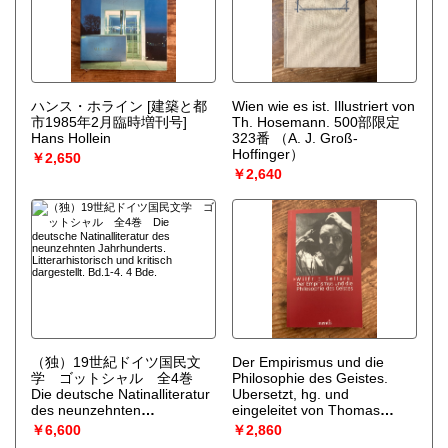
ハンス・ホライン [建築と都
Wien wie es ist. Illustriert von
市1985年2月臨時増刊号]
Th. Hosemann. 500部限定
Hans Hollein
323番
（A. J. Groß-
Hoffinger）
￥2,650
￥2,640
（独）19世紀ドイツ国民文
Der Empirismus und die
学 ゴットシャル 全4巻
Philosophie des Geistes.
Die deutsche Natinalliteratur
Ubersetzt, hg. und
des neunzehnten
eingeleitet von Thomas
Jahrhunderts.
Blume. 2., unveranderte Aufl.
￥6,600
￥2,860
Litterarhistorisch und kritisch
（Wilfrid Sellars）