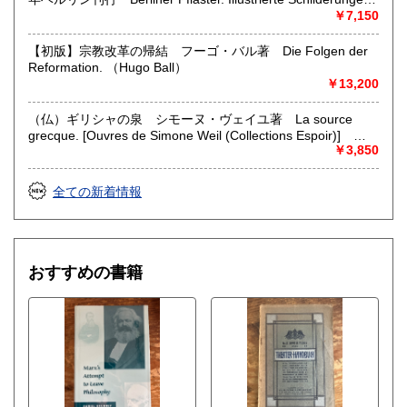
aus dem Berliner Leben. Unter Mit wirkung erster
￥7,150
Schriftsteller und Kunstler. （M. Reymond & L. Manzel
(hg.)）
【初版】宗教改革の帰結 フーゴ・バル著 Die Folgen der
Reformation. （Hugo Ball）
￥13,200
（仏）ギリシャの泉 シモーヌ・ヴェイユ著 La source
grecque. [Ouvres de Simone Weil (Collections Espoir)]
（Simone Weil）
￥3,850
全ての新着情報
おすすめの書籍