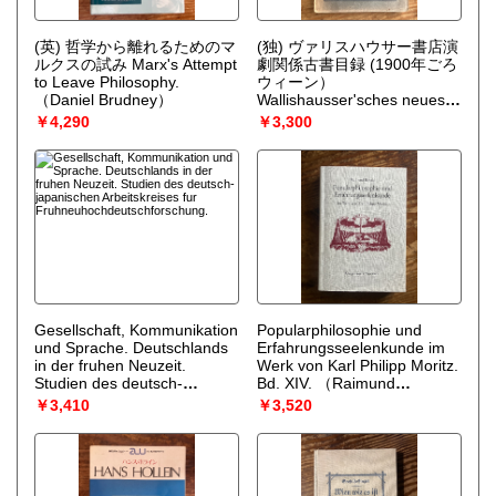
(英) 哲学から離れるためのマ
(独) ヴァリスハウサー書店演
ルクスの試み Marx's Attempt
劇関係古書目録 (1900年ごろ
to Leave Philosophy.
ウィーン）
（Daniel Brudney）
Wallishausser'sches neues
Theater=handbuch. Enthält
￥4,290
￥3,300
die wichtigsten im
Buchhandel erschienenen
Theaterstücke, ferner ein
Verzeichnis der besten von
Dilettanten aufführbaren
Stücke mit Inhaltsanagbe,
die gesamte
Vortragsliteratur, Werke über
Dramaturgie,
Theaterheschichte
Schauspielkunst etc. etc.
Gesellschaft, Kommunikation
Popularphilosophie und
und Sprache. Deutschlands
Erfahrungsseelenkunde im
in der fruhen Neuzeit.
Werk von Karl Philipp Moritz.
Studien des deutsch-
Bd. XIV.
（Raimund
japanischen Arbeitskreises
Bezold）
￥3,410
￥3,520
fur
Fruhneuhochdeutschforschung.
（Kalus J. Mattheier, Haruo
Nitta & Mitsuyo Ono (hg.)）