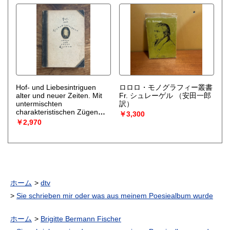
dargestellt. Bd.1-4. 4 Bde.
（Rudolf von Gottschall）
Hof- und Liebesintriguen
ロロロ・モノグラフィー叢書
alter und neuer Zeiten. Mit
Fr. シュレーゲル
（安田一郎
untermischten
訳）
charakteristischen Zügen
￥3,300
aus dem Leben berühmter
￥2,970
Personen. Aus der wahren
Geschichte gesammelt.
Nach der ersten Ausgabe
vom Jahre 1788 neu hrsg.
und eingeleitet.
ホーム
dtv
Sie schrieben mir oder was aus meinem Poesiealbum wurde
ホーム
Brigitte Bermann Fischer