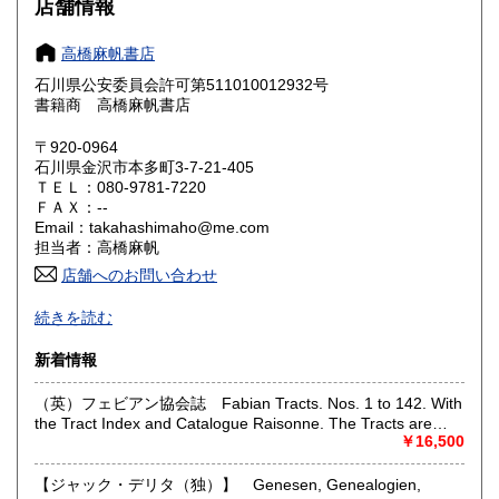
600円
600円
店舗情報
奈良県
和歌山県
600円
600円
高橋麻帆書店
石川県公安委員会許可第511010012932号
鳥取県
島根県
600円
600円
書籍商 高橋麻帆書店
岡山県
広島県
600円
600円
〒920-0964
石川県金沢市本多町3-7-21-405
ＴＥＬ：080-9781-7220
山口県
徳島県
600円
600円
ＦＡＸ：--
Email：takahashimaho@me.com
香川県
愛媛県
600円
600円
担当者：高橋麻帆
店舗へのお問い合わせ
高知県
福岡県
600円
600円
ドイツ・オーストリアを中心とする西洋の文化とその受容に
続きを読む
かかわる古書籍、 文学、哲学、芸術、書誌、博物誌、地誌学
佐賀県
長崎県
600円
600円
の古書、雑誌を専門としております。
新着情報
熊本県
大分県
600円
600円
店舗はありませんが、現在、香林坊東急スクエア２階ヴィン
（英）フェビアン協会誌 Fabian Tracts. Nos. 1 to 142. With
テージマーケット内で出店しております。開店時間；10:00-
the Tract Index and Catalogue Raisonne. The Tracts are
20:00 住所；石川県金沢市香林坊２丁目１−１
宮崎県
鹿児島県
600円
600円
bound in oder of Number, Those Missing are out of Print or
￥16,500
詳細は以下のリンクをお読みください；
Withdrawn. Published By the Fabian Society From 1884 to
https://takahashima.thebase.in/blog/2026/02/04/230224
沖縄県
1909.. To be Obtained at The Fabian Office, 3 Clement's Inn,
600円
【ジャック・デリタ（独）】 Genesen, Genealogien,
Stand, W. G.5 7 13 14 15 20 23 28 29 32 37 38 40 4142 44