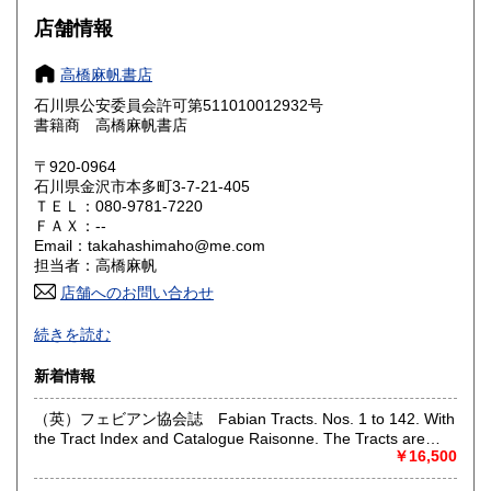
大阪府
兵庫県
600円
600円
店舗情報
奈良県
和歌山県
600円
600円
高橋麻帆書店
石川県公安委員会許可第511010012932号
鳥取県
島根県
600円
600円
書籍商 高橋麻帆書店
岡山県
広島県
600円
600円
〒920-0964
石川県金沢市本多町3-7-21-405
ＴＥＬ：080-9781-7220
山口県
徳島県
600円
600円
ＦＡＸ：--
Email：takahashimaho@me.com
香川県
愛媛県
600円
600円
担当者：高橋麻帆
店舗へのお問い合わせ
高知県
福岡県
600円
600円
ドイツ・オーストリアを中心とする西洋の文化とその受容に
続きを読む
かかわる古書籍、 文学、哲学、芸術、書誌、博物誌、地誌学
佐賀県
長崎県
600円
600円
の古書、雑誌を専門としております。
新着情報
熊本県
大分県
600円
600円
店舗はありませんが、現在、香林坊東急スクエア２階ヴィン
（英）フェビアン協会誌 Fabian Tracts. Nos. 1 to 142. With
テージマーケット内で出店しております。開店時間；10:00-
the Tract Index and Catalogue Raisonne. The Tracts are
20:00 住所；石川県金沢市香林坊２丁目１−１
宮崎県
鹿児島県
600円
600円
bound in oder of Number, Those Missing are out of Print or
￥16,500
詳細は以下のリンクをお読みください；
Withdrawn. Published By the Fabian Society From 1884 to
https://takahashima.thebase.in/blog/2026/02/04/230224
沖縄県