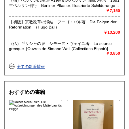
（独）ベルリンの舗道〜19世紀末ベルリン市民の生活 1891
年ベルリン刊行 Berliner Pflaster. Illustrierte Schilderungen
aus dem Berliner Leben. Unter Mit wirkung erster
￥7,150
Schriftsteller und Kunstler. （M. Reymond & L. Manzel
(hg.)）
【初版】宗教改革の帰結 フーゴ・バル著 Die Folgen der
Reformation. （Hugo Ball）
￥13,200
（仏）ギリシャの泉 シモーヌ・ヴェイユ著 La source
grecque. [Ouvres de Simone Weil (Collections Espoir)]
（Simone Weil）
￥3,850
全ての新着情報
おすすめの書籍