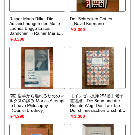
Rainer Maria Rilke. Die
Der Schrecken Gottes
Aufzeichnungen des Malte
（Navid Kermani）
Laurids Brigge Erstes
￥3,300
Bändchen
（Rainer Maria
Rilke）
￥3,300
(英) 哲学から離れるためのマ
【インゼル文庫253番】老子
ルクスの試み Marx's Attempt
道徳経 Die Bahn und der
to Leave Philosophy.
Rechte Weg. Des Lao-Tse.
（Daniel Brudney）
Der chinnesischen Urschrift
nachgedacht von Alexander
￥4,290
￥3,300
Ular. [Insel-Bucherei Nr. 253]
16.-25.Tausend
（Lao-Tse）