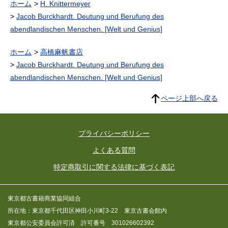
ホーム
H. Knittermeyer
Jacob Burckhardt. Deutung und Berufung des
abendlandischen Menschen. [Welt und Genius]
ホーム
高橋麻帆書店
Jacob Burckhardt. Deutung und Berufung des
abendlandischen Menschen. [Welt und Genius]
ページ上部へ戻る
プライバシーポリシー
よくある質問
特定商取引に関する法律に基づく表記
東京都古書籍商業協同組合
所在地：東京都千代田区神田小川町3-22 東京古書会館内
東京都公安委員会許可済 許可番号 301026602392