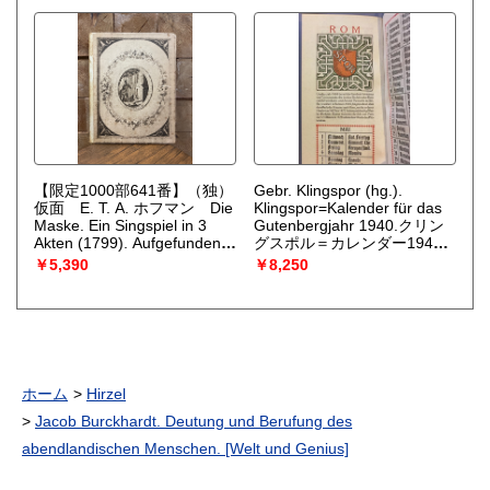
Marx=Engels=Lenin=Stalin=Institu
beim Zentralkomittee der
SED.
（Marx-Engels-Lenin-
Stalin-Institut (hg.)）
【限定1000部641番】（独）
Gebr. Klingspor (hg.).
仮面 E. T. A. ホフマン Die
Klingspor=Kalender für das
Maske. Ein Singspiel in 3
Gutenbergjahr 1940.クリン
Akten (1799). Aufgefunden
グスポル＝カレンダー1940
und zum ersten Male
年版
（Gebr. Klingspor）
￥5,390
￥8,250
veroffentlicht von Friedrich
Schnapp.
（E. T. A.
Hoffmann）
ホーム
Hirzel
Jacob Burckhardt. Deutung und Berufung des
abendlandischen Menschen. [Welt und Genius]