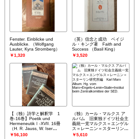
Fenster. Einblicke und
（英）信念と成功 ベイジ
Ausblicke.
（Wolfgang
ル・キング著 Faith and
Lauter, Kyra Stromberg）
Success
（Basil King）
￥1,320
￥3,520
【（独）詩学と解釈学 1
（独）カール・マルクス ア
巻-16巻】Poetik und
ルバム 旧東独ドイツ社会主
HermeneutikⅠ-XVII. 16冊
義統一党マルクス＝エンゲル
（H. R. Jauss, W. Iser
ス＝レーニン＝スターリン研
(hg.)）
究所編 Karl Marx Album.
￥56,100
￥5,610
Hg. vom