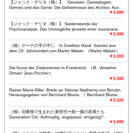
1909.. To be Obtained at The Fabian Office, 3 Clement's Inn,
600円
【ジャック・デリタ（独）】 Genesen, Genealogien,
Stand, W. G.5 7 13 14 15 20 23 28 29 32 37 38 40 4142 44
Specialities;
Genres und das Genie. Die Geheimnisse des Archivs. Aus
45 48 51 54 62 64 69 70 72 75 78 79 82 83 84 85 86 87 90
German and austrian old and rare books, published in
dem Franzosischen von Markus Sedlaczek. Herausgegeben
￥3,080
91 92 93 94 95 97 98 99 102 104 107 108 109 111 112 113
germany, austria or japan; german literature, philosophy,
von Peter Engelmann （Jacques Derida）
115 116 118 119 121 122 123 124 126 127 128 129 130
bibliography, books about books, cultural history, art,
131 132 133 134 135 136 137 138 139 140 141 142
【ジャック・デリタ（独）】 Seelenstande der
architecture, music, photography, dance, theater, natural
Psychoanalyse. Das Unmogliche jenseits einer souveranen
science, travel and decorative arts (books and prints).
Grausamkeit. Vortrag vor den Etats generaux de la
￥3,080
Psychanalyse am 10. Juli 2000 im Grand Amphitheatre der
沿線名：-
Sorbonne in Paris. Aus dem Franzosischen von Hans- Dieter
（独）ゲーテの手の中に In Goethes Hand. Szenen aus
最寄駅：-
Gondek. （Jacques Derrida）
dem 19. Jahrhundert von Martin Walser. （Martin Walser）
営業時間：出張に出ております際にはご対応が遅くなること
￥3,300
があります。小規模の経営体制です。ご理解いただけますよ
うお願いいたします。
定休日：-
Die Kunst der Zisterzienser in Frankreich. （M. -Anselme
Dimier/ Jean Porcher）
￥3,300
書籍の買取について
買い取りのご相談お待ちしております。
Rainer Maria Rilke. Briefe an Sidonie Nadherny von Borutin.
弊店は洋書が専門ですので、特に洋書のご整理をお考えの方
Herausgegeben von Bernhard Blume. （ Bernhard Blume
はご連絡をお待ちしております。
(hg.)）
￥3,520
（独）旧東独で生まれた新世代〜統一後の若者たち
取り扱い分野
Generation Ost. Aufmupfig, angepasst, ehrgeizig?
哲学宗教、美術工芸、外国文学、外国書、古書一般（その
Jugendliche nach der Wende. Zwolf Selbstaussagen. Mit
￥3,080
他）
Fotos von Tomas Sandberg und Jim Rakete. （Liane V.
Billerbeck）