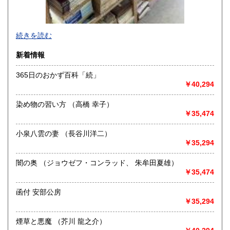
-
続きを読む
沿線名：-
新着情報
最寄駅：-
営業時間：-
365日のおかず百科「続」
定休日：-
￥40,294
書籍の買取について
染め物の習い方 （高橋 幸子）
-
￥35,474
小泉八雲の妻 （長谷川洋二）
取り扱い分野
￥35,294
総記、哲学宗教、歴史、社会科学、自然科学、美術工芸、国
語国文、外国文学、古典籍、近代文献、趣味、外国書、サブ
闇の奥 （ジョウゼフ・コンラッド、 朱牟田夏雄）
カルチャー、古書一般（その他）
￥35,474
書籍全般
函付 安部公房
￥35,294
煙草と悪魔 （芥川 龍之介）