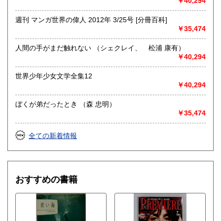
￥40,294
週刊 マンガ世界の偉人 2012年 3/25号 [分冊百科]
￥35,474
人間の手がまだ触れない （シェクレイ、 松浦 康有）
￥40,294
世界少年少女文学全集12
￥40,294
ぼくが弟だったとき （森 忠明）
￥35,474
全ての新着情報
おすすめの書籍