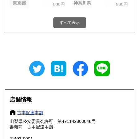
東京都
神奈川県
800円
800円
新潟県
富山県
800円
800円
すべて表示
石川県
福井県
800円
800円
山梨県
長野県
800円
800円
岐阜県
静岡県
800円
800円
愛知県
三重県
800円
800円
滋賀県
京都府
800円
800円
大阪府
兵庫県
800円
800円
店舗情報
奈良県
和歌山県
800円
800円
古本配達本舗
山梨県公安委員会許可 第471142800048号
鳥取県
島根県
800円
800円
書籍商 古本配達本舗
岡山県
広島県
800円
800円
〒402-0001