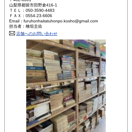
山梨県都留市田野倉416-1
ＴＥＬ：050-3590-4483
山口県
徳島県
800円
800円
ＦＡＸ：0554-23-6606
Email：furuhonhaitatuhonpo.kosho@gmail.com
香川県
愛媛県
800円
800円
担当者：檜垣圭佑
店舗へのお問い合わせ
高知県
福岡県
800円
800円
佐賀県
長崎県
800円
800円
熊本県
大分県
800円
800円
宮崎県
鹿児島県
800円
800円
沖縄県
1,500円