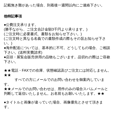
記載無き難があった場合、到着後一週間以内にご連絡下さい。
他特記事項
●公費注文承ります。
(勝手ながら、ご注文合計金額3千円より承ります。)
(ご注文時に必要書式、書類をお知らせ下さい。)
(ご注文時と異なる名義での書類作成の際もその旨お知らせ下さ
い。)
●海外配送については、基本的に不可。どうしてもの場合、ご相談
下さい。(送料実費請求)
●店頭・展覧会販売併用の品物もございます。品切れの際はご容赦
下さい。
★★電話・FAXでの在庫、状態確認及びご注文には対応しません。
★★
すべての方にメールでのお問い合わせを御案内していま
す。
★★メールでのお問い合わせは、用件のみの場合スパムメールと
判断して返信いたしません。お名前もお願いいたします。★★
●タイトルと画像が違っていた場合、画像優先とさせて頂きま
す。