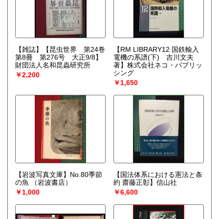
【雑誌】【昆虫世界 第24巻
【RM LIBRARY12 国鉄輸入
第8冊 第276号 大正9/8】
電機の系譜(下) 吉川文夫
財団法人名和昆蟲研究所
著】株式会社ネコ・パブリッ
シング
￥2,200
￥1,650
【岩波写真文庫】No.80季節
【国法体系における憲法と条
の魚
（岩波書店）
約 齋藤正彰】信山社
￥1,000
￥6,600