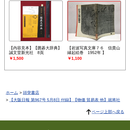
【内容見本】【囲碁大辞典】
【岩波写真文庫７６ 信貴山
誠文堂新光社 8頁
縁起絵巻 1952年 】
￥1,500
￥1,100
ホーム
頭突書店
【大阪日報 第967号 5月8日 付録】【物価 貿易表 他】就将社
ページ上部へ戻る