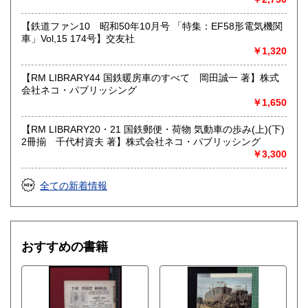
【鉄道ファン10 昭和50年10月号 「特集：EF58形電気機関
車」Vol,15 174号】交友社
￥1,320
【RM LIBRARY44 国鉄暖房車のすべて 岡田誠一 著】株式
会社ネコ・パブリッシング
￥1,650
【RM LIBRARY20・21 国鉄郵便・荷物 気動車の歩み(上)(下)
2冊揃 千代村資夫 著】株式会社ネコ・パブリッシング
￥3,300
全ての新着情報
おすすめの書籍