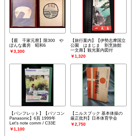
【霰 千家元麿】限300 や
【旅行案内】【伊勢志摩国立
ぽんな書房 昭和6
公園 はまじま 割烹旅館
一文壽】観光案内図付
￥3,300
￥1,320
【パンフレット】【パソコン
【ニルスブック 基本体操の
Panasonic】6頁 1999年
厳正批判】日本体育学会
Let's note comm / C33E
￥2,750
￥1,100