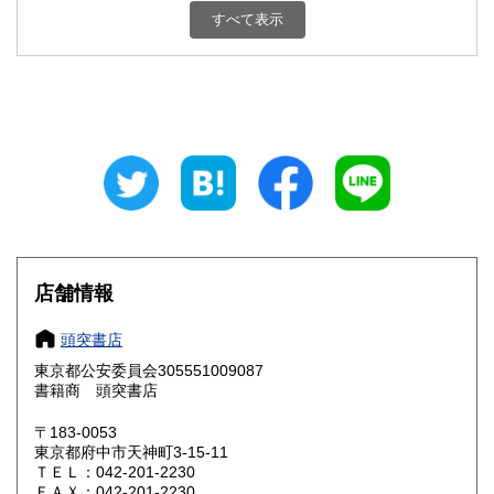
栃木県
群馬県
1,800円
1,800円
すべて表示
埼玉県
千葉県
1,800円
1,800円
東京都
神奈川県
1,800円
1,800円
新潟県
富山県
1,800円
1,800円
石川県
福井県
1,800円
1,800円
山梨県
長野県
1,800円
1,800円
店舗情報
岐阜県
静岡県
1,800円
1,800円
頭突書店
愛知県
三重県
1,800円
1,800円
東京都公安委員会305551009087
書籍商 頭突書店
滋賀県
京都府
1,800円
1,800円
〒183-0053
大阪府
兵庫県
1,800円
1,800円
東京都府中市天神町3-15-11
ＴＥＬ：042-201-2230
奈良県
和歌山県
ＦＡＸ：042-201-2230
1,800円
1,800円