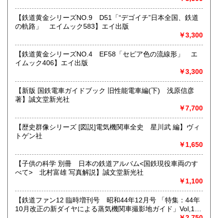
★★メールでのお問い合わせは、用件のみの場合スパムメー
【鉄道黄金シリーズNO.9 D51「“デゴイチ”日本全国、鉄道
ルと判断して返信いたしません。お名前もお願いいたしま
の軌路」 エイムック583】エイ出版
す。★★
￥3,300
沿線名：★★電話・FAXでの在庫、状態確認及びご注文には
【鉄道黄金シリーズNO.4 EF58「セピア色の流線形」 エ
対応しません。お電話を頂いてもすべての方にメールでのお
イムック406】エイ出版
問い合わせを御案内しています。 ★★
￥3,300
最寄駅：-
営業時間：(平日)10:00-17:00
【新版 国鉄電車ガイドブック 旧性能電車編(下) 浅原信彦
定休日：土日祝休/臨時休業有
著】誠文堂新光社
￥7,700
書籍の買取について
【歴史群像シリーズ [図説]電気機関車全史 星川武 編】ヴィ
★出張買取・郵送買取(※要事前相談)致します。
トゲン社
お気軽にご相談ください。
￥1,650
取り扱い分野
【子供の科学 別冊 日本の鉄道アルバム<国鉄現役車両のす
べて> 北村富雄 写真解説】誠文堂新光社
近代文献、趣味、サブカルチャー、古書一般（その他）
￥1,100
【鉄道ファン12 臨時増刊号 昭和44年12月号 「特集：44年
10月改正の新ダイヤによる蒸気機関車撮影地ガイド」Vol,19
103号】交友社
￥2,750