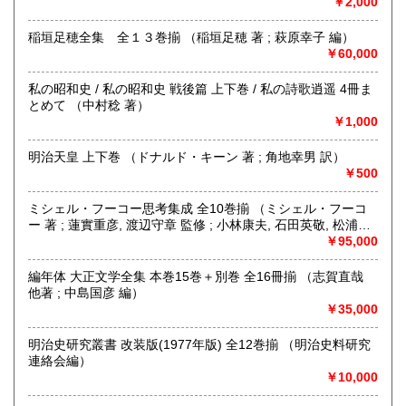
￥2,000
沿線名：-
宮崎県
鹿児島県
185円
185円
最寄駅：仙台駅:徒歩15分 地下鉄南北線 広瀬通駅:徒歩10分
営業時間：〈店舗〉12:00～19:00
稲垣足穂全集 全１３巻揃 （稲垣足穂 著 ; 萩原幸子 編）
沖縄県
185円
定休日：〈店舗〉月曜 〈事務所〉不定休
￥60,000
書籍の買取について
私の昭和史 / 私の昭和史 戦後篇 上下巻 / 私の詩歌逍遥 4冊ま
とめて （中村稔 著）
古書、古本、DVD,CD,LPなど買取致します。
￥1,000
出張買取も行っております。
宮城県全域、福島県、山形県、岩手県、青森県、秋田県の東
明治天皇 上下巻 （ドナルド・キーン 著 ; 角地幸男 訳）
北地方を中心に、茨城県、栃木県等関東近県への地域に出張
￥500
いたします。それ以外の地域も出張買取致します。
遠方や量が少ない場合など
ミシェル・フーコー思考集成 全10巻揃 （ミシェル・フーコ
宅配便での買取も行っております。
ー 著 ; 蓮實重彦, 渡辺守章 監修 ; 小林康夫, 石田英敬, 松浦寿
大量のご処分も承ります。
輝 編）
￥95,000
お気軽にご相談ください。
編年体 大正文学全集 本巻15巻＋別巻 全16冊揃 （志賀直哉
買い取り専用ダイヤル 0120-805-875
他著 ; 中島国彦 編）
￥35,000
取り扱い分野
古書一般（その他）
明治史研究叢書 改装版(1977年版) 全12巻揃 （明治史料研究
連絡会編）
￥10,000