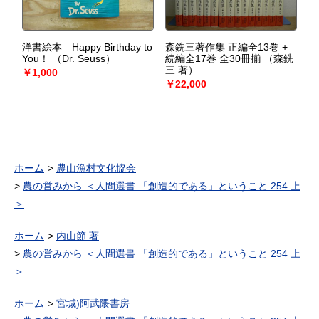
洋書絵本 Happy Birthday to
森銑三著作集 正編全13巻 +
You！
（Dr. Seuss）
続編全17巻 全30冊揃
（森銑
三 著）
￥1,000
￥22,000
ホーム
農山漁村文化協会
農の営みから ＜人間選書 「創造的である」ということ 254 上
＞
ホーム
内山節 著
農の営みから ＜人間選書 「創造的である」ということ 254 上
＞
ホーム
宮城)阿武隈書房