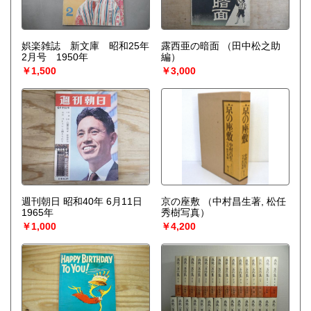
娯楽雑誌 新文庫 昭和25年
露西亜の暗面
（田中松之助
2月号 1950年
編）
￥1,500
￥3,000
週刊朝日 昭和40年 6月11日
京の座敷
（中村昌生著, 松任
1965年
秀樹写真）
￥1,000
￥4,200