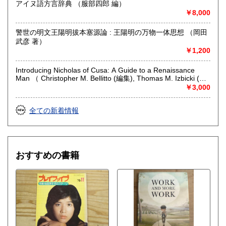
アイヌ語方言辞典 （服部四郎 編）
￥8,000
警世の明文王陽明拔本塞源論 : 王陽明の万物一体思想 （岡田
武彦 著）
￥1,200
Introducing Nicholas of Cusa: A Guide to a Renaissance
Man （ Christopher M. Bellitto (編集), Thomas M. Izbicki (編
集), Gerald Christianson (編集)）
￥3,000
全ての新着情報
おすすめの書籍