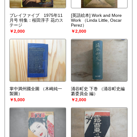
プレイファイブ 1975年11
[英語絵本] Work and More
月号 特集：桜田淳子 花のス
Work
（Linda Little, Oscar
テージ
Perez）
￥2,000
￥2,000
掌中満州國全圖
（木崎純一
涌谷町史 下巻
（涌谷町史編
製圖）
纂委員会 編）
￥5,000
￥2,000