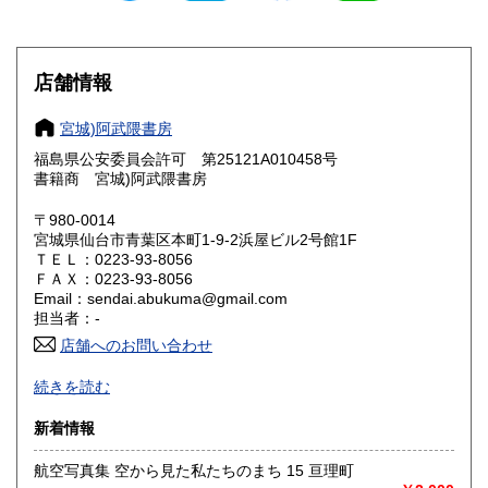
滋賀県
京都府
185円
185円
大阪府
兵庫県
185円
185円
店舗情報
奈良県
和歌山県
185円
185円
宮城)阿武隈書房
福島県公安委員会許可 第25121A010458号
鳥取県
島根県
185円
185円
書籍商 宮城)阿武隈書房
岡山県
広島県
185円
185円
〒980-0014
宮城県仙台市青葉区本町1-9-2浜屋ビル2号館1F
ＴＥＬ：0223-93-8056
山口県
徳島県
185円
185円
ＦＡＸ：0223-93-8056
Email：sendai.abukuma@gmail.com
香川県
愛媛県
185円
185円
担当者：-
店舗へのお問い合わせ
高知県
福岡県
185円
185円
買い取り専用ダイヤル 0120-805-875 (9:00～21:00 年中無休)
続きを読む
佐賀県
長崎県
185円
185円
〈事務所〉
新着情報
〒983-0043
熊本県
大分県
185円
185円
宮城県仙台市宮城野区萩野町 2-3-2
航空写真集 空から見た私たちのまち 15 亘理町