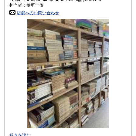
香川県
愛媛県
800円
800円
担当者：檜垣圭佑
店舗へのお問い合わせ
高知県
福岡県
800円
800円
佐賀県
長崎県
800円
800円
熊本県
大分県
800円
800円
宮崎県
鹿児島県
800円
800円
沖縄県
1,500円
-
続きを読む