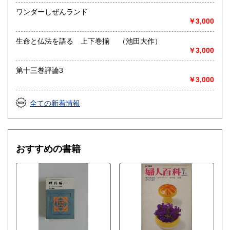
ワンダーしぜんランド
￥3,000
生命と仏法を語る 上下巻揃 （池田大作）
￥3,000
第十三巻評論3
￥3,000
全ての新着情報
おすすめの書籍