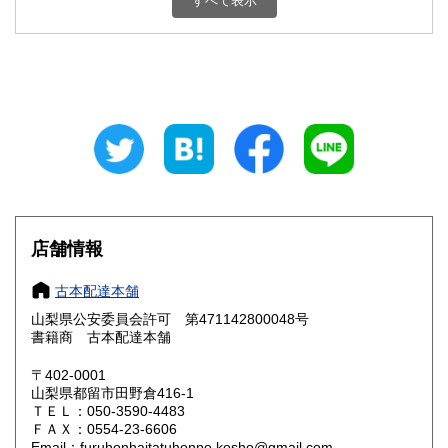
すべて表示
石川県
福井県
800円
800円
山梨県
長野県
800円
800円
岐阜県
静岡県
800円
800円
愛知県
三重県
800円
800円
滋賀県
京都府
800円
800円
大阪府
兵庫県
800円
800円
店舗情報
奈良県
和歌山県
800円
800円
古本配達本舗
山梨県公安委員会許可 第471142800048号
鳥取県
島根県
800円
800円
書籍商 古本配達本舗
岡山県
広島県
800円
800円
〒402-0001
山梨県都留市田野倉416-1
ＴＥＬ：050-3590-4483
山口県
徳島県
800円
800円
ＦＡＸ：0554-23-6606
Email：furuhonhaitatuhonpo.kosho@gmail.com