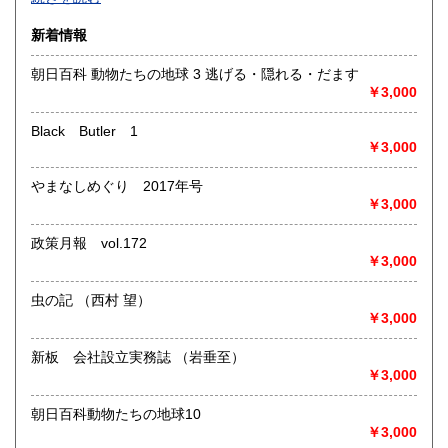
沿線名：-
新着情報
最寄駅：-
営業時間：-
朝日百科 動物たちの地球 3 逃げる・隠れる・だます
定休日：-
￥3,000
書籍の買取について
Black Butler 1
￥3,000
-
やまなしめぐり 2017年号
取り扱い分野
￥3,000
総記、哲学宗教、歴史、社会科学、自然科学、美術工芸、国
語国文、外国文学、古典籍、近代文献、趣味、外国書、サブ
政策月報 vol.172
カルチャー、古書一般（その他）
￥3,000
書籍全般
虫の記 （西村 望）
￥3,000
新板 会社設立実務誌 （岩垂至）
￥3,000
朝日百科動物たちの地球10
￥3,000