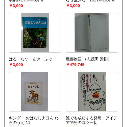
演劇界1994年6月号
なぜ生きる 2021年10月号
￥3,000
￥3,000
はる・なつ・あき・ふゆ
魔都物語
（志茂田 景樹）
￥3,000
￥479,745
キンダー おはなしえほん わ
誰でも成功する発明・アイデ
らのうえ 11
ア開発のコツ一切