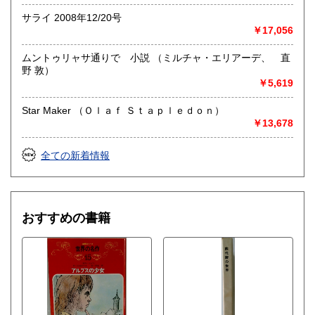
サライ 2008年12/20号
￥17,056
ムントゥリャサ通りで 小説 （ミルチャ・エリアーデ、 直
野 敦）
￥5,619
Star Maker （Ｏｌａｆ Ｓｔａｐｌｅｄｏｎ）
￥13,678
全ての新着情報
おすすめの書籍