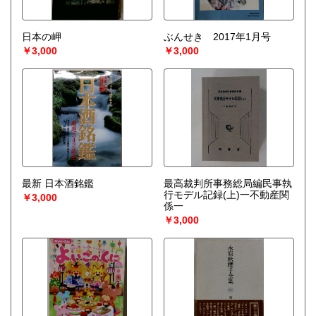
日本の岬
ぶんせき 2017年1月号
￥3,000
￥3,000
最新 日本酒銘鑑
最高裁判所事務総局編民事執
行モデル記録(上)一不動産関
￥3,000
係一
￥3,000