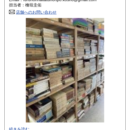
香川県
愛媛県
800円
800円
担当者：檜垣圭佑
店舗へのお問い合わせ
高知県
福岡県
800円
800円
佐賀県
長崎県
800円
800円
熊本県
大分県
800円
800円
宮崎県
鹿児島県
800円
800円
沖縄県
1,500円
-
続きを読む