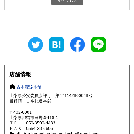
すべて表示
石川県
福井県
800円
800円
山梨県
長野県
800円
800円
岐阜県
静岡県
800円
800円
愛知県
三重県
800円
800円
滋賀県
京都府
800円
800円
大阪府
兵庫県
800円
800円
店舗情報
奈良県
和歌山県
800円
800円
古本配達本舗
山梨県公安委員会許可 第471142800048号
鳥取県
島根県
800円
800円
書籍商 古本配達本舗
岡山県
広島県
800円
800円
〒402-0001
山梨県都留市田野倉416-1
ＴＥＬ：050-3590-4483
山口県
徳島県
800円
800円
ＦＡＸ：0554-23-6606
Email：furuhonhaitatuhonpo.kosho@gmail.com