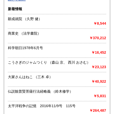
沿線名：-
新着情報
最寄駅：-
営業時間：-
願成就院 （久野 健）
定休日：-
￥8,544
書籍の買取について
商業史 （法学書院）
-
￥370,212
科学朝日1978年6月号
取り扱い分野
￥16,452
総記、哲学宗教、歴史、社会科学、自然科学、美術工芸、国
語国文、外国文学、古典籍、近代文献、趣味、外国書、サブ
こうさぎのジャムつくり （森山 京、 西川 おさむ）
カルチャー、古書一般（その他）
￥23,123
書籍全般
大家さんはねこ （三木 卓）
￥40,922
仏説観普賢菩薩行法経略義 （鈴木修学）
￥5,831
太平洋戦争の記憶 2016年11/9号 115号
￥264,487