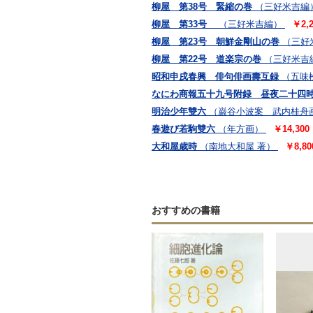
柳屋 第38号 緊縮の巻
（三好米吉編
柳屋 第33号
（三好米吉編）
￥2,2
柳屋 第23号 朝鮮金剛山の巻
（三好
柳屋 第22号 道楽宗の巻
（三好米吉
昭和申戌春興 俳句俳画壽互録
（五味
なにわ商報五十九号附録 昼夜二十四
明治少年雙六
（巌谷小波案 武内桂舟
春遊び若駒雙六
（年方画）
￥14,300
大和屋歳時
（南地大和屋 著）
￥8,80
おすすめの書籍