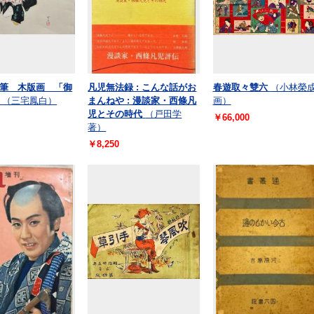
筆 木版画 「御
凡児無法録 : こんな話がお
春遊取々雙六
（小林榮
（三宅鳳白）
まんねや : 漫談家・西條凡
画）
児とその時代
（戸田学
￥66,000
著）
￥8,250