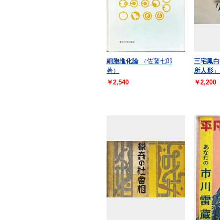
細胞進化論
（佐藤七郎
三宅鳳白
著）
所人形」
￥2,540
￥2,200