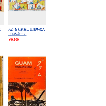
成
わかもと新案出世競争双六
（玉谷高一）
￥9,900