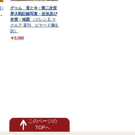
;
グヮム 昔と今 : 第二次世
）
界大戦記録写真・近況及び
史実・地図
（グレン.E.マ
クルア 著刊 ビヤード彌生
訳）
￥5,500
このページの
TOPへ