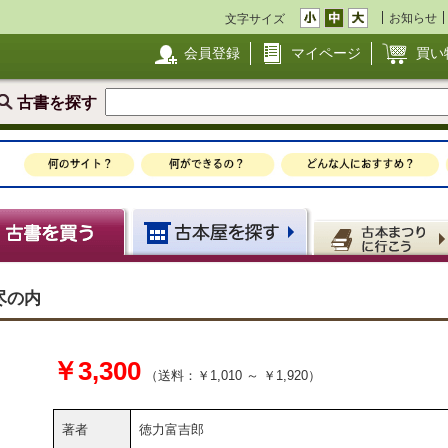
お知らせ
文字サイズ
会員登録
マイページ
買い
古書を探す
尽の内
￥3,300
（送料：￥1,010 ～ ￥1,920）
著者
徳力富吉郎