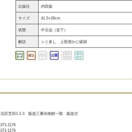
出版社
内田版
サイズ
41.5×28cm
状態
中古品（並下）
解説
シミ多し 上部僅かに破損
北区芝田1-1-3 阪急三番街南館一階 阪急古
71-1176
71-1176