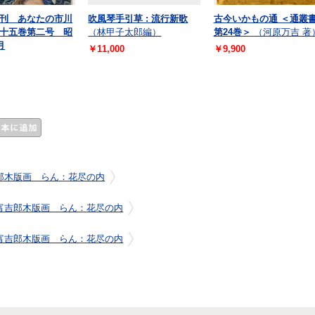
刊 あなたの市川
吹風琴手引草 : 流行新歌
古今いかもの通 ＜通叢書 
十五巻第二号 昭
（林甲子太郎編）
第24巻＞
（河原万吉 著
月
￥11,000
￥9,900
郎木版画 らん：花尽の内
富吉郎木版画 らん：花尽の内
富吉郎木版画 らん：花尽の内