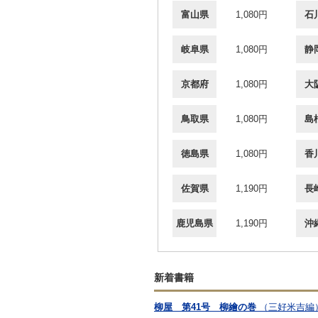
富山県
1,080円
石
岐阜県
1,080円
静
京都府
1,080円
大
鳥取県
1,080円
島
徳島県
1,080円
香
佐賀県
1,190円
長
鹿児島県
1,190円
沖
新着書籍
柳屋 第41号 柳繪の巻
（三好米吉編