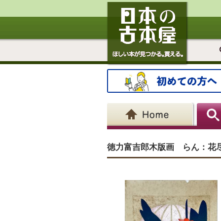
徳力富吉郎木版画 らん：花