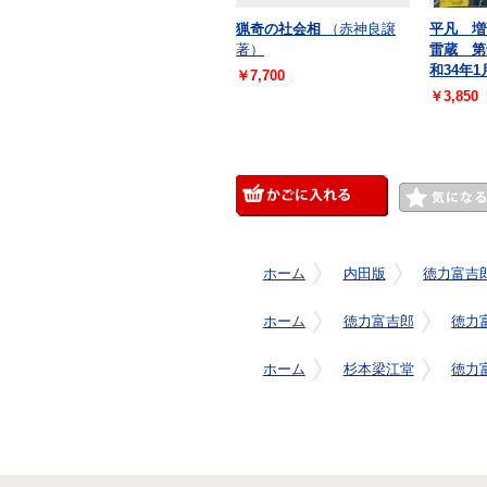
猟奇の社会相
（赤神良譲
平凡 増
著）
雷蔵 第
和34年1
￥7,700
￥3,850
ホーム
内田版
徳力富吉
ホーム
徳力富吉郎
徳力
ホーム
杉本梁江堂
徳力