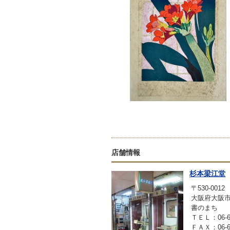
店舗情報
杉本梁江堂
〒530-0012
大阪府大阪市
書のまち
ＴＥＬ：06-63
ＦＡＸ：06-63