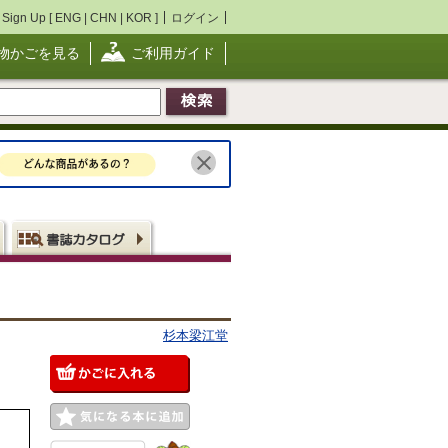
Sign Up [
ENG
|
CHN
|
KOR
]
ログイン
物かごを見る
ご利用ガイド
杉本梁江堂