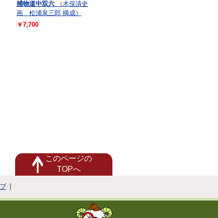
捕物道中双六
（木俣清史
画 松浦泉三郎 構成）
￥7,700
このページの
TOPへ
プ