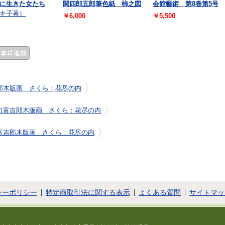
に生きた女たち
関四郎五郎筆色紙 柿之図
会館藝術 第8巻第5号
キ子著）
￥6,000
￥5,500
郎木版画 さくら：花尽の内
力富吉郎木版画 さくら：花尽の内
富吉郎木版画 さくら：花尽の内
シーポリシー
特定商取引法に関する表示
よくある質問
サイトマッ