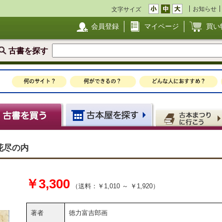
お知らせ
文字サイズ
会員登録
マイページ
買い
古書を探す
花尽の内
￥3,300
（送料：￥1,010 ～ ￥1,920）
著者
徳力富吉郎画