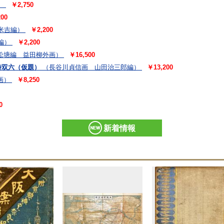
）
￥2,750
00
米吉編）
￥2,200
編）
￥2,200
松塘編 益田柳外画）
￥16,500
時双六（仮題）
（長谷川貞信画 山田治三郎編）
￥13,200
画）
￥8,250
0
新着情報