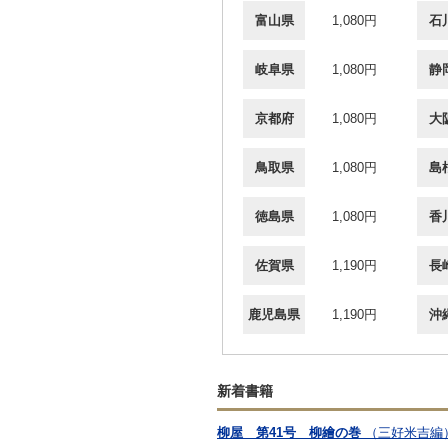
富山県
1,080円
石
岐阜県
1,080円
静
京都府
1,080円
大
鳥取県
1,080円
島
徳島県
1,080円
香
佐賀県
1,190円
長
鹿児島県
1,190円
沖
新着書籍
柳屋 第41号 柳繪の巻
（三好米吉編