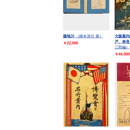
築地川
（鏑木清方 著）
大阪案内
戸、奈良
￥22,000
三郎編）
￥44,000