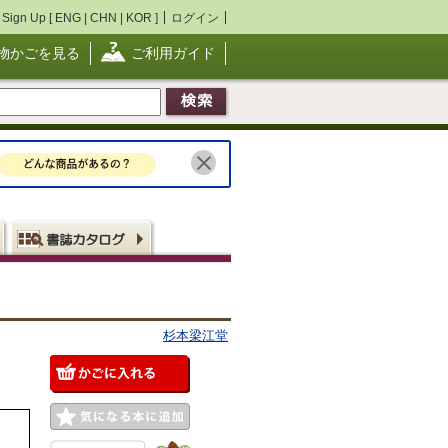
Sign Up [
ENG
|
CHN
|
KOR
]
ログイン
物かごを見る
ご利用ガイド
杉本梁江堂