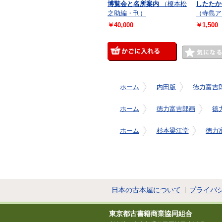
博覧会と名所案内
（榎本松
したたか
之助編・刊）
（寺島ア
￥40,000
￥1,500
ホーム
内田版
徳力富吉
ホーム
徳力富吉郎画
徳
ホーム
杉本梁江堂
徳力
日本の古本屋について
プライバ
東京都古書籍商業協同組合