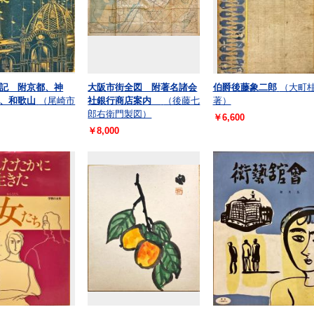
記 附京都、神
大阪市街全図 附著名諸会
伯爵後藤象二郎
（大町
、和歌山
（尾崎市
社銀行商店案内
（後藤七
著）
郎右衛門製図）
￥6,600
￥8,000