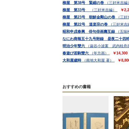
柳屋 第38号 緊縮の巻
（三好米吉編
柳屋 第33号
（三好米吉編）
￥2,2
柳屋 第23号 朝鮮金剛山の巻
（三好
柳屋 第22号 道楽宗の巻
（三好米吉
昭和申戌春興 俳句俳画壽互録
（五味
なにわ商報五十九号附録 昼夜二十四
明治少年雙六
（巌谷小波案 武内桂舟
春遊び若駒雙六
（年方画）
￥14,300
大和屋歳時
（南地大和屋 著）
￥8,80
おすすめの書籍