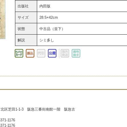
出版社
内田版
サイズ
28.5×42cm
状態
中古品（並下）
解説
シミ多し
北区芝田1-1-3 阪急三番街南館一階 阪急古
71-1176
71-1176