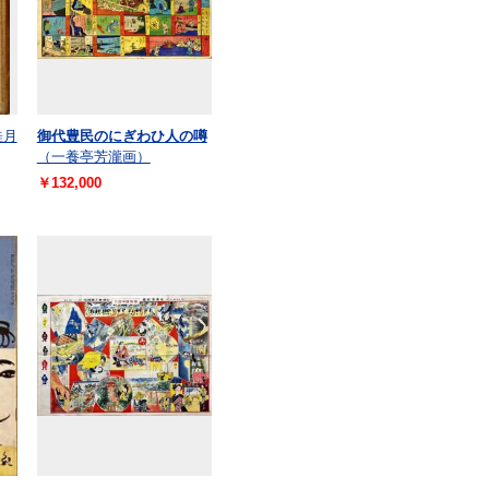
桂月
御代豊民のにぎわひ人の噂
（一養亭芳瀧画）
￥132,000