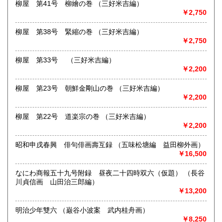
柳屋 第41号 柳繪の巻 （三好米吉編）
最寄駅：JR大阪駅、阪急梅田、阪神梅田、地下鉄梅田・東梅
￥2,750
田・西梅田
営業時間：11時〜20時
柳屋 第38号 緊縮の巻 （三好米吉編）
定休日：水曜日
￥2,750
書籍の買取について
柳屋 第33号 （三好米吉編）
-
￥2,200
取り扱い分野
柳屋 第23号 朝鮮金剛山の巻 （三好米吉編）
￥2,200
美術工芸、近代文献、趣味、サブカルチャー、古書一般（そ
の他）
柳屋 第22号 道楽宗の巻 （三好米吉編）
￥2,200
昭和申戌春興 俳句俳画壽互録 （五味松塘編 益田柳外画）
￥16,500
なにわ商報五十九号附録 昼夜二十四時双六（仮題） （長谷
川貞信画 山田治三郎編）
￥13,200
明治少年雙六 （巌谷小波案 武内桂舟画）
￥8,250