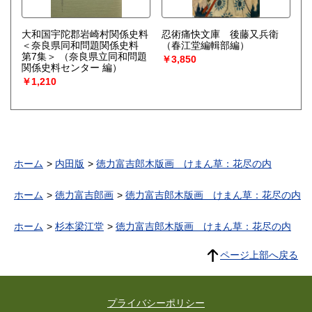
大和国宇陀郡岩崎村関係史料
忍術痛快文庫 後藤又兵衛
＜奈良県同和問題関係史料
（春江堂編輯部編）
第7集＞
（奈良県立同和問題
￥3,850
関係史料センター 編）
￥1,210
ホーム
内田版
徳力富吉郎木版画 けまん草：花尽の内
ホーム
徳力富吉郎画
徳力富吉郎木版画 けまん草：花尽の内
ホーム
杉本梁江堂
徳力富吉郎木版画 けまん草：花尽の内
ページ上部へ戻る
プライバシーポリシー