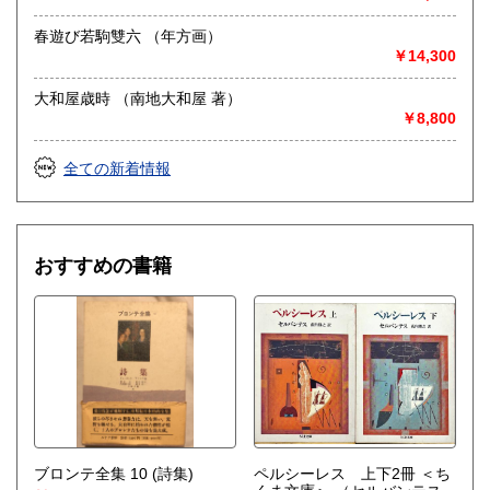
春遊び若駒雙六 （年方画）
￥14,300
大和屋歳時 （南地大和屋 著）
￥8,800
全ての新着情報
おすすめの書籍
ブロンテ全集 10 (詩集)
ペルシーレス 上下2冊 ＜ち