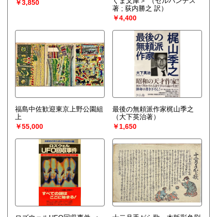
くま文庫＞
（セルバンテス
￥3,850
著 ; 荻内勝之 訳）
￥4,400
福島中佐歓迎東京上野公園組
最後の無頼派作家梶山季之
上
（大下英治著）
￥55,000
￥1,650