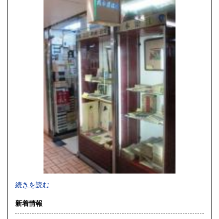
熊本県
大分県
1,190円
1,190円
宮崎県
鹿児島県
1,190円
1,190円
沖縄県
1,690円
演劇・演芸・映画・音楽・民俗・風俗関係書を強力に蒐集し
続きを読む
ております。12月31日〜1月3日休業いたします。
新着情報
沿線名：JR線、阪急線、阪神線、地下鉄御堂筋線・谷町線・
四つ橋線