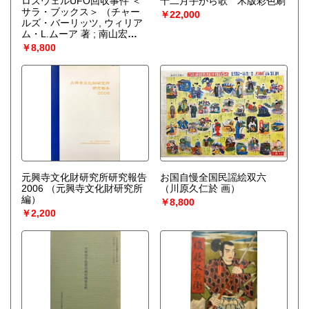
ロズウェルUFO回収事件 ＜
十二月手がら歌 木版彩色刷
サラ・ブックス＞
（チャー
￥22,000
ルズ・バーリッツ, ウィリア
ム・L.ムーア 著 ; 南山宏
訳）
￥8,800
元興寺文化財研究所研究報告
お国自慢全国民謡絵双六
2006
（元興寺文化財研究所
（川原久仁於 画）
編）
￥8,800
￥2,200