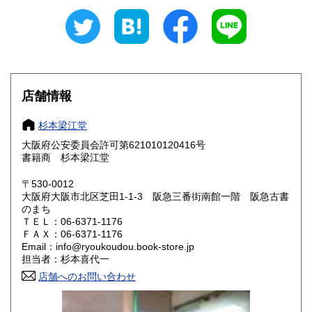
1,080円
1,080円
愛知県
三重県
1,080円
1,080円
滋賀県
京都府
1,080円
1,080円
大阪府
兵庫県
1,010円
1,080円
店舗情報
奈良県
和歌山県
1,080円
1,080円
杉本梁江堂
大阪府公安委員会許可第621010120416号
鳥取県
島根県
1,080円
1,080円
書籍商 杉本梁江堂
岡山県
広島県
1,080円
1,080円
〒530-0012
大阪府大阪市北区芝田1-1-3 阪急三番街南館一階 阪急古書
のまち
山口県
徳島県
1,080円
1,080円
ＴＥＬ：06-6371-1176
ＦＡＸ：06-6371-1176
香川県
愛媛県
1,080円
1,080円
Email：info@ryoukoudou.book-store.jp
担当者：杉本喜代一
高知県
福岡県
1,080円
1,190円
店舗へのお問い合わせ
佐賀県
長崎県
1,190円
1,190円