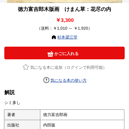
徳力富吉郎木版画 けまん草：花尽の内
￥3,300
（送料：￥1,010 ～ ￥1,920）
杉本梁江堂
かごに入れる
気になる本に追加（ログインで利用可能）
気になる本の使い方
解説
シミ多し
著者
徳力富吉郎画
出版社
内田版