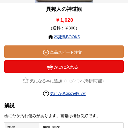
異邦人の神道観
￥1,020
（送料：￥300）
不死鳥BOOKS
単品スピード注文
かごに入れる
気になる本に追加（ログインで利用可能）
気になる本の使い方
解説
函にヤケ汚れ傷みがあります。書籍は概ね良好です。
著者
安津 素彦