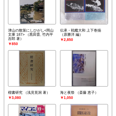
津山の散策にしひがし<岡山
伝承・戦艦大和 上下巻揃
文庫 187>
（黒田晋, 竹内平
（原勝洋 編）
吉郎 著）
￥2,850
￥850
楷書研究
（浅見筧洞 著）
海と夜祭
（斎藤 恵子）
￥3,080
￥1,050