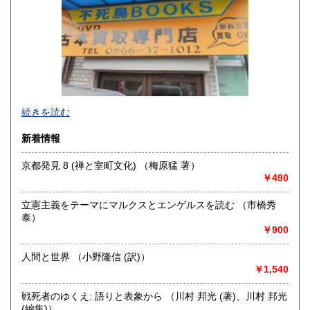
香川県
愛媛県
300円
300円
高知県
福岡県
300円
300円
佐賀県
長崎県
300円
300円
不死鳥BOOKSでは、書籍だけでなくCD、DVD、レコード、
熊本県
大分県
300円
300円
続きを読む
ゲーム、おもちゃ、骨董品まであらゆるものの買い取りがで
きます。店主が、日本全国買取にお伺いいたします。お気軽
宮崎県
鹿児島県
新着情報
300円
300円
にお問い合わせください。出張費は、無料です。
京都発見 8 (禅と室町文化) （梅原猛 著）
沖縄県
300円
沿線名：伯備線・桃太郎線(吉備線)
￥490
最寄駅：総社駅
営業時間：9時から17時
立憲主義をテーマにマルクスとエンゲルスを読む （市橋秀
定休日：年中無休
泰）
￥900
書籍の買取について
不死鳥BOOKSでは、書籍だけでなくCD、DVD、レコード、
人間と世界 （小野隆信 (訳)）
ゲーム、おもちゃ、骨董品まであらゆるものの買い取りがで
￥1,540
きます。店主が、日本全国買取にお伺いいたします。お気軽
にお問い合わせください。出張費は、無料です。
戦死者のゆくえ: 語りと表象から （川村 邦光 (著)、川村 邦光
(編集)）