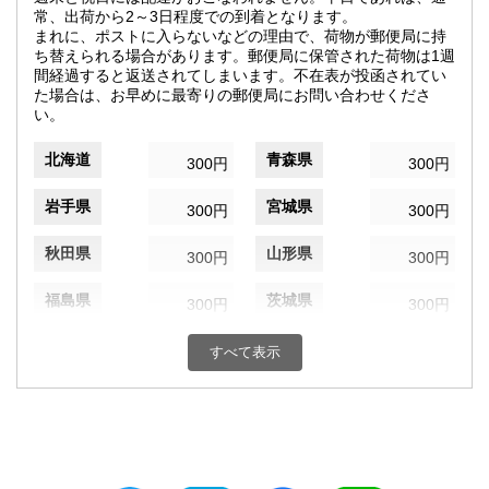
常、出荷から2～3日程度での到着となります。
まれに、ポストに入らないなどの理由で、荷物が郵便局に持
ち替えられる場合があります。郵便局に保管された荷物は1週
間経過すると返送されてしまいます。不在表が投函されてい
た場合は、お早めに最寄りの郵便局にお問い合わせくださ
い。
北海道
青森県
300円
300円
岩手県
宮城県
300円
300円
秋田県
山形県
300円
300円
福島県
茨城県
300円
300円
栃木県
群馬県
300円
300円
すべて表示
埼玉県
千葉県
300円
300円
東京都
神奈川県
300円
300円
新潟県
富山県