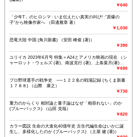
￥640
取り扱い分野
哲学宗教、歴史、社会科学、自然科学、美術工芸、趣味、外
「少年T」のヒロシマ : いま伝えたい真実の叫び! :”原爆の
国書、サブカルチャー、古書一般（その他）
子”から映像作家へ （田邊雅章 著）
オールジャンル
￥1,030
恐竜大陸 中国 (角川新書) （安田 峰俊 (著)）
￥390
ユリイカ 2023年6月号 特集＝A24とアメリカ映画の現在 （シ
ャーロット・ウェルズ (著)、南波克行 (著)、上条葉月(著)、
五所純子 (著)）
￥690
プロ野球選手の戦争史 ──１２２名の戦場記録 (ちくま新書
１７８８) （山際 康之）
￥730
重力のからくり 相対論と量子論はなぜ「相容れない」のか
(ブルーバックス) （山田 克哉）
￥820
カラー図説 生命の大進化40億年史 古生代編生命はいかに誕
生し、多様化したのか (ブルーバックス) （土屋 健 (著)）
￥930