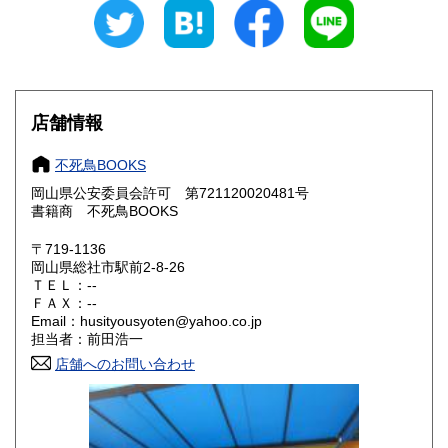
300円
300円
石川県
福井県
300円
300円
山梨県
長野県
300円
300円
店舗情報
岐阜県
静岡県
300円
300円
不死鳥BOOKS
愛知県
三重県
300円
300円
岡山県公安委員会許可 第721120020481号
書籍商 不死鳥BOOKS
滋賀県
京都府
300円
300円
〒719-1136
大阪府
兵庫県
300円
300円
岡山県総社市駅前2-8-26
ＴＥＬ：--
奈良県
和歌山県
ＦＡＸ：--
300円
300円
Email：husityousyoten@yahoo.co.jp
担当者：前田浩一
鳥取県
島根県
300円
300円
店舗へのお問い合わせ
岡山県
広島県
300円
300円
山口県
徳島県
300円
300円