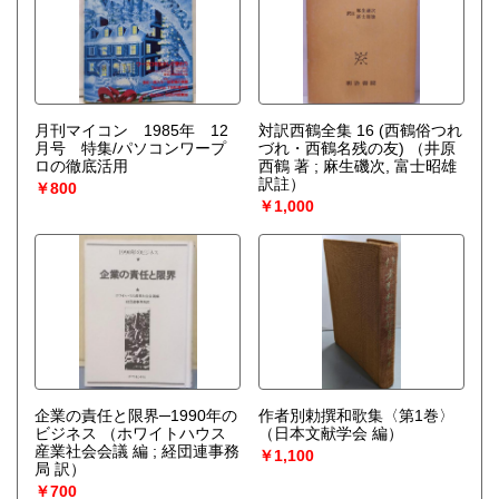
月刊マイコン 1985年 12
対訳西鶴全集 16 (西鶴俗つれ
月号 特集/パソコンワープ
づれ・西鶴名残の友)
（井原
ロの徹底活用
西鶴 著 ; 麻生磯次, 富士昭雄
訳註）
￥800
￥1,000
企業の責任と限界─1990年の
作者別勅撰和歌集〈第1巻〉
ビジネス
（ホワイトハウス
（日本文献学会 編）
産業社会会議 編 ; 経団連事務
￥1,100
局 訳）
￥700