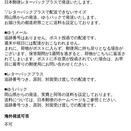
日本郵便レターパックプラスで発送いたします。
▽レターパックプラスで配送できないサイズ
岡山県からの発送。ゆうパックで発送いたします。
お届け先の都道府県ごとに送料を設定しております。
■ゆうメール
追跡番号はありません。ポスト投函での配達です。
週末や祝日には配達がおこなわれません。
まれに、荷物がポストに入らず、郵便局に持ち戻りとなる場合が
ございます。保管期間が1週間を過ぎると、荷物がこちらに返送さ
れてしまいます。ポストに不在票が投函されていた場合は、お早
目に最寄りの郵便局にお問い合わせください。
■レターパックプラス
追跡番号つき。原則、対面受け渡しでの配達です。
■ゆうパック
岡山県からの発送。実費と同等の送料を設定しております。
送料については、日本郵便のホームページをご参照ください。
追跡番号つき。原則、対面受け渡しでの配達です。
海外発送可否
不可