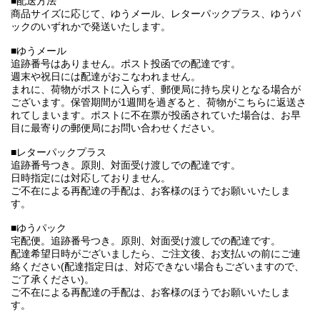
■配送方法
商品サイズに応じて、ゆうメール、レターパックプラス、ゆうパ
ックのいずれかで発送いたします。
■ゆうメール
追跡番号はありません。ポスト投函での配達です。
週末や祝日には配達がおこなわれません。
まれに、荷物がポストに入らず、郵便局に持ち戻りとなる場合が
ございます。保管期間が1週間を過ぎると、荷物がこちらに返送さ
れてしまいます。ポストに不在票が投函されていた場合は、お早
目に最寄りの郵便局にお問い合わせください。
■レターパックプラス
追跡番号つき。原則、対面受け渡しでの配達です。
日時指定には対応しておりません。
ご不在による再配達の手配は、お客様のほうでお願いいたしま
す。
■ゆうパック
宅配便。追跡番号つき。原則、対面受け渡しでの配達です。
配達希望日時がございましたら、ご注文後、お支払いの前にご連
絡ください(配達指定日は、対応できない場合もございますので、
ご了承ください)。
ご不在による再配達の手配は、お客様のほうでお願いいたしま
す。