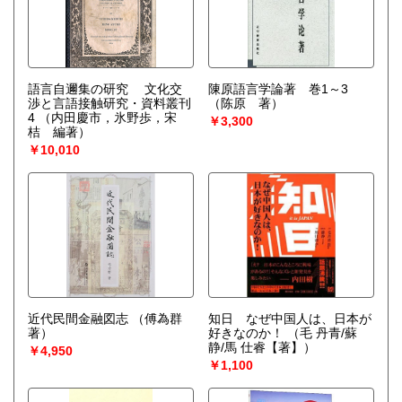
語言自邇集の研究 文化交
陳原語言学論著 巻1～3
渉と言語接触研究・資料叢刊
（陈原 著）
4
（内田慶市，氷野歩，宋
￥3,300
桔 編著）
￥10,010
近代民間金融図志
（傅為群
知日 なぜ中国人は、日本が
著）
好きなのか！
（毛 丹青/蘇
静/馬 仕睿【著】）
￥4,950
￥1,100