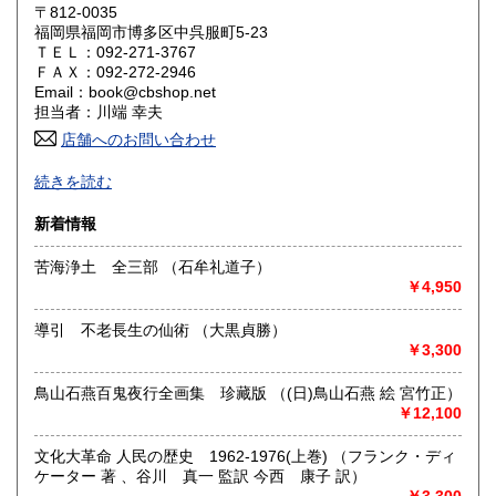
滋賀県
京都府
〒812-0035
1,430円
1,430円
福岡県福岡市博多区中呉服町5-23
ＴＥＬ：092-271-3767
大阪府
兵庫県
1,430円
1,430円
ＦＡＸ：092-272-2946
Email：book@cbshop.net
奈良県
和歌山県
1,430円
1,430円
担当者：川端 幸夫
店舗へのお問い合わせ
鳥取県
島根県
1,430円
1,430円
1969年創業の中国アジア関係の輸入書籍と国内書籍の専門店
続きを読む
です。
岡山県
広島県
1,430円
1,430円
図書出版も手掛けています。
新着情報
古書に関しましてはネット販売が中心のため大半の本は倉庫
山口県
徳島県
に保管しております。
1,430円
1,430円
苦海浄土 全三部 （石牟礼道子）
店舗に来られても現物ない事もございます。
￥4,950
ネットやFAXでのご注文をお願いいたします。
香川県
愛媛県
1,430円
1,430円
導引 不老長生の仙術 （大黒貞勝）
沿線名：福岡市営地下鉄箱崎線
高知県
福岡県
1,430円
1,210円
￥3,300
最寄駅：呉服町駅下車、3番出口より徒歩5分
営業時間：月〜金 10:00〜17:00
定休日：日曜・祝日・土曜日休業。年末年始、夏季休暇は別
佐賀県
長崎県
鳥山石燕百鬼夜行全画集 珍藏版 （(日)鳥山石燕 絵 宮竹正）
1,210円
1,210円
途お知らせします。
￥12,100
熊本県
大分県
1,210円
1,210円
書籍の買取について
文化大革命 人民の歴史 1962-1976(上巻) （フランク・ディ
ケーター 著 、谷川 真一 監訳 今西 康子 訳）
宮崎県
鹿児島県
-
1,210円
1,210円