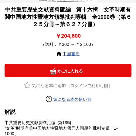
中共重要歴史文献資料匯編 第十六輯 文革時期有
関中国地方性暨地方領導批判専輯 全1000巻（第６
２５分冊～第６２７分冊）
￥204,600
（送料：￥300 ～ ￥2,100）
中国書店
かごに入れる
気になる本に追加（ログインで利用可能）
気になる本の使い方
解説
中共重要历史文献资料汇编. 第16辑
“文革”时期有关中国地方性暨地方领导人问题的批判专辑「1-
1000」