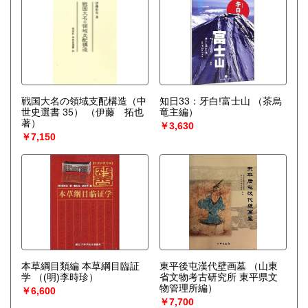
戦国大名の領域支配構造（中
知日33：牙白!富士山
（茶烏
世史選書 35）
（伊藤 拓也
竜主編）
著）
￥3,630
￥7,150
本草綱目類編 本草綱目臨証
東平後屯漢代壁画墓
（山東
学
（(明)李時珍）
省文物考古研究所 東平県文
物管理所編）
￥6,600
￥7,700