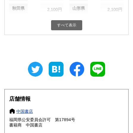
秋田県
山形県
2,100円
2,100円
福島県
茨城県
2,100円
1,870円
すべて表示
栃木県
群馬県
1,870円
1,870円
埼玉県
千葉県
1,870円
1,870円
東京都
神奈川県
1,870円
1,870円
新潟県
富山県
1,870円
1,650円
石川県
福井県
1,650円
1,650円
山梨県
長野県
店舗情報
1,870円
1,870円
岐阜県
静岡県
中国書店
1,650円
1,650円
福岡県公安委員会許可 第17894号
愛知県
三重県
1,650円
1,650円
書籍商 中国書店