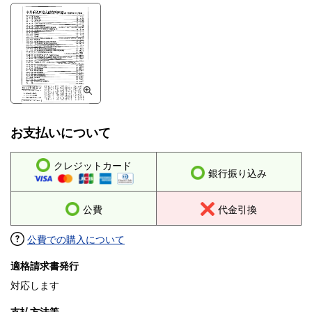
和红卫兵的罪犯; 6. 打倒刘培善(一); 7. 黄知真反党反社会主义反毛
泽东思想大搞资本主义复辟的罪行
お支払いについて
クレジットカード
銀行振り込み
公費
代金引換
公費での購入について
適格請求書発行
対応します