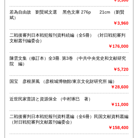
￥3,300
沖縄県
取り扱い分野
若為自由故 劉賢斌文選 黑色文庫 276p 21cm （劉賢
1,650円
斌）
-
￥3,960
二戦後審判日本戦犯報刊資料続編（全5冊） （対日戦犯審判
文献叢刊編委会）
￥176,000
陳雲文集（修訂本）全3冊. 第3巻 （中共中央党史和文献研究
院 編）
￥5,720
国宝 彦根屏風 （彦根城博物館/東京文化財研究所 編）
￥28,600
近世民家普請と資源保全 （中村琢巳 著）
￥11,000
二戦後審判日本戦犯報刊資料選編（全6冊）民国文献資料叢編
（対日戦犯審判文献叢刊編委会）
￥158,400