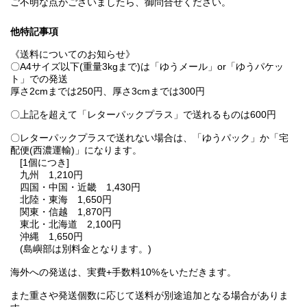
ご不明な点がございましたら、御問合せください。
他特記事項
《送料についてのお知らせ》
〇A4サイズ以下(重量3kgまで)は「ゆうメール」or「ゆうパケッ
ト」での発送
厚さ2cmまでは250円、厚さ3cmまでは300円
〇上記を超えて「レターパックプラス」で送れるものは600円
〇レターパックプラスで送れない場合は、「ゆうパック」か「宅
配便(西濃運輸)」になります。
[1個につき]
九州 1,210円
四国・中国・近畿 1,430円
北陸・東海 1,650円
関東・信越 1,870円
東北・北海道 2,100円
沖縄 1,650円
(島嶼部は別料金となります。)
海外への発送は、実費+手数料10%をいただきます。
また重さや発送個数に応じて送料が別途追加となる場合がありま