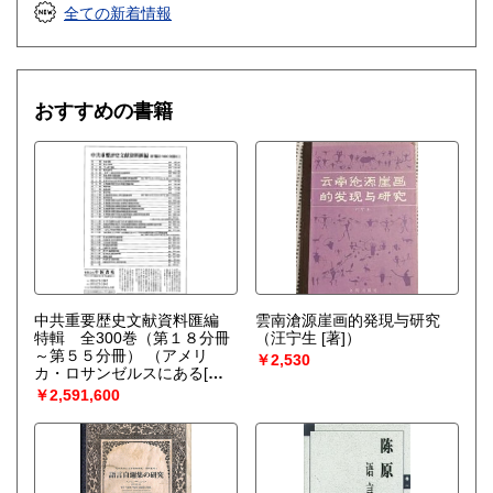
全ての新着情報
おすすめの書籍
中共重要歴史文献資料匯編
雲南滄源崖画的発現与研究
特輯 全300巻（第１８分冊
（汪宁生 [著]）
～第５５分冊）
（アメリ
￥2,530
カ・ロサンゼルスにある[中
文出版物服务中心]が編集）
￥2,591,600