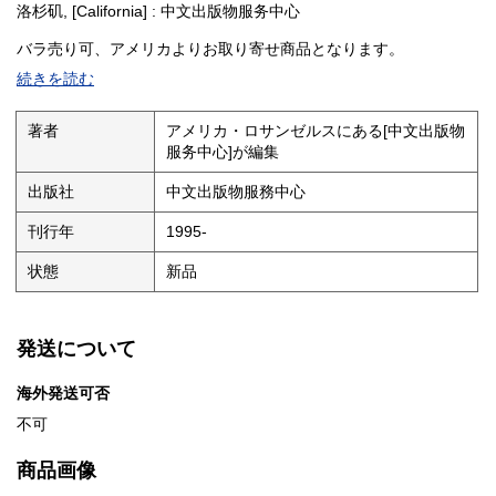
洛杉矶, [California] : 中文出版物服务中心
バラ売り可、アメリカよりお取り寄せ商品となります。
正式ご注文頂いてから製本となりますので、納品まで1～2ヶ月ほ
続きを読む
どお時間を頂戴いたします。
※１冊あたり\68,200円
著者
アメリカ・ロサンゼルスにある[中文出版物
服务中心]が編集
volume 625. 湖北问题(31): 各级当权派批判材料(2): 1. 反革命修正
主义分子张华的罪行; 2. 反革命修正主义分子、原市总工会党组书记
出版社
中文出版物服務中心
栗栖三反言论摘编; 3. 打倒李达专辑第一号; 4. "桃园经验"的继承与
发展——关于反革命修正主义分子宋侃夫在震寰纺织厂所谓"蹲点"进
刊行年
1995-
行"四清"的大阴谋; 5. 血泪的控诉: 看武汉市委操纵下血腥镇压工人
阶级的滔天罪行; 6. 打倒刘惠农(武汉市旧市人委党内最大走资派刘
状態
新品
惠农的反革命主要罪行材料)
volume 626. 湖北问题(32): 大事记及派别争斗类史料散编: 1. 华中
师范学院无产阶级文化大革命大事记要; 2. 武汉地区无产阶级文化大
革命大事记; 3. 湖北大学无产阶级文化大革命简介(1966.06.01-
発送について
10.31); 4. 我自岿然不动——告全体战士书; 5. 给中国人民解放军武
汉、湖北驻军及广大无产阶级革命派的一封汇报信; 6. 怎样实现武汉
海外発送可否
的革命大联合?
volume 627. 江西问题(13): 各级当权派批判材料(3): 1. 打倒反革命
不可
修正主义分子杨尚奎; 2. 打倒杨尚奎——杨尚奎"三反"言论一百例; 3.
反革命修正主义分子方志纯毒草选编; 4. 大叛徒、三反分子方志纯在
商品画像
农村复辟资本主义的滔天罪行; 5. 刘培善之流市残杀江西革命造反派