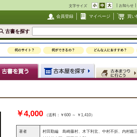
お知らせ
文字サイズ
会員登録
マイページ
買い
古書を探す
￥4,000
（送料：￥600 ～ ￥1,410）
著者
村田勤編 島崎藤村、木下利玄、中村不折、内村鑑