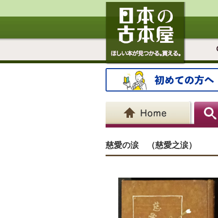
慈愛の涙 （慈愛之涙）