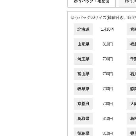
ゆうパック・宅配便
ゆう
ゆうパック60サイズ(補償付き、時
北海道
1,410円
青
山形県
810円
福
埼玉県
700円
千
富山県
700円
石
岐阜県
700円
静
京都府
700円
大
鳥取県
810円
島
徳島県
810円
香