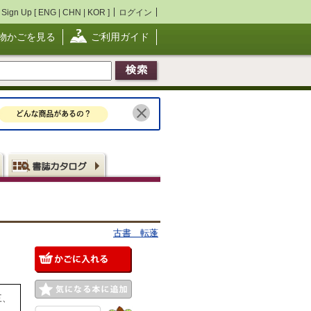
Sign Up [
ENG
|
CHN
|
KOR
]
ログイン
物かごを見る
ご利用ガイド
古書 転蓬
三、