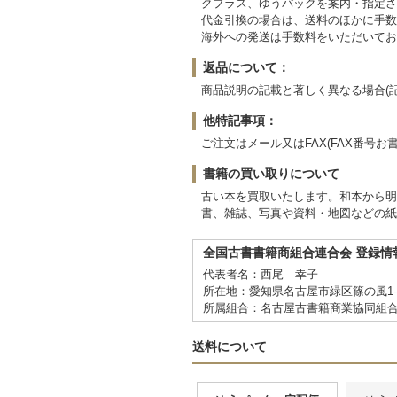
クプラス、ゆうパックを案内・指定さ
代金引換の場合は、送料のほかに手数料
海外への発送は手数料をいただいてお
返品について：
商品説明の記載と著しく異なる場合(
他特記事項：
ご注文はメール又はFAX(FAX番号
書籍の買い取りについて
古い本を買取いたします。和本から明
書、雑誌、写真や資料・地図などの紙
全国古書書籍商組合連合会 登録情
代表者名：西尾 幸子
所在地：愛知県名古屋市緑区篠の風1-91
所属組合：名古屋古書籍商業協同組
送料について