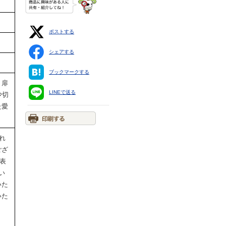
ポストする
シェアする
ブックマークする
、扉
LINEで送る
少切
た愛
され
ござ
の表
い
いた
いた