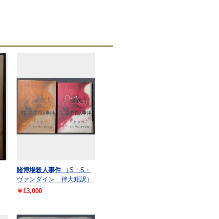
賭博場殺人事件
（S・S・
ヴァンダイン 伴大矩訳）
￥13,000