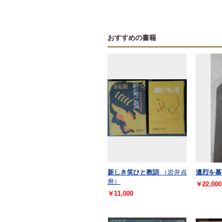
おすすめの書籍
新しき笑ひと教訓
（岩井貞
遺烈を慕
麿）
￥22,000
￥11,000