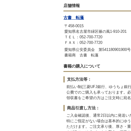
店舗情報
古書 転蓬
〒458-0015
愛知県名古屋市緑区篠の風1-910-201
ＴＥＬ：052-700-7720
ＦＡＸ：052-700-7720
愛知県公安委員会 第541180901900号
書籍商 古書 転蓬
書籍の購入について
支払方法等：
前払い制(三菱UFJ銀行、ゆうちょ
公費でのご購入も承っております。必
領収書をご希望の方はご注文時に宛名
商品引渡し方法：
ご入金確認後、通常2日以内に発送い
特にご指定がない場合は基本的にゆう
ただけます。ご注文承り後、厚さ・重