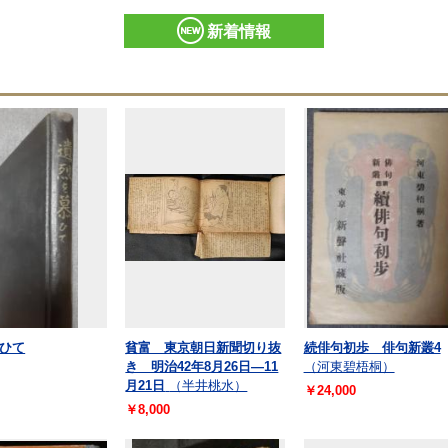
新着情報
ひて
貧富 東京朝日新聞切り抜
続俳句初歩 俳句新叢4
き 明治42年8月26日―11
（河東碧梧桐）
月21日
（半井桃水）
￥24,000
￥8,000