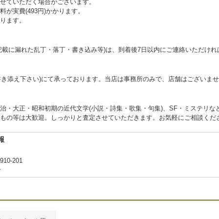
せていただく場合がございます。
が実費(493円)かかります。
ります。
記載に漏れた乱丁・落丁・書き込み等)は、到着後7日以内にご連絡いただけ
お書き添え下さい)にて承っております。当店は事務所のみで、店舗はございま
治・大正・昭和初期の近代文学(小説・詩集・歌集・句集)、SF・ミステリな
もの等は大歓迎。しっかりと査定させていただきます。お気軽にご相談くだ
報
0-201
合