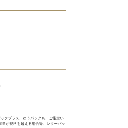
す。
パックプラス、ゆうパックも、ご指定い
重量が規格を超える場合等、レターパッ