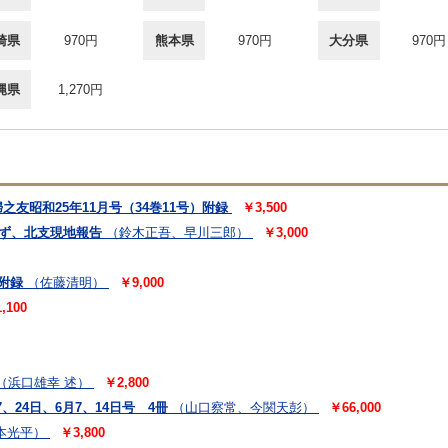
崎県
970円
熊本県
970円
大分県
970円
縄県
1,270円
友昭和25年11月号（34巻11号）附録
￥3,500
さず、北支現地報告
（鈴木正吾、早川三郎）
￥3,000
附録
（佐藤清明）
￥9,000
,100
（浜口雄幸 述）
￥2,800
7、24日、6月7、14日号 4冊
（山口察常、今関天彭）
￥66,000
本光平）
￥3,800