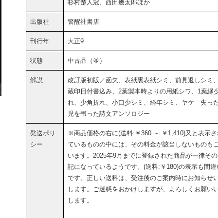
杉村楚人冠、西田幾太郎ほか
出版社
警醒社書店
刊行年
大正9
状態
中古品（並）
解説
改訂版初版／函欠、表紙裏表紙シミ、前見返しシミ
蔵印日付書込み、2葉製本時よりの用紙シワ、1葉縁
れ、少角折れ、小口少シミ、経年シミ、ヤケ 失っ
児を弔った詩文アンソロジー
発送ポリ
※商品価格の右に(送料:￥360 ～ ￥1,410)又と表示
シー
ているものの中には、その料金が該当しないものも
います。2025年9月までに登録された商品が一律そ
記になっているようです。(送料:￥180)の表示も間違
です。正しい送料は、受注後のご案内時にお知らせ
します。ご迷惑をおかけしますが、よろしくお願い
します。