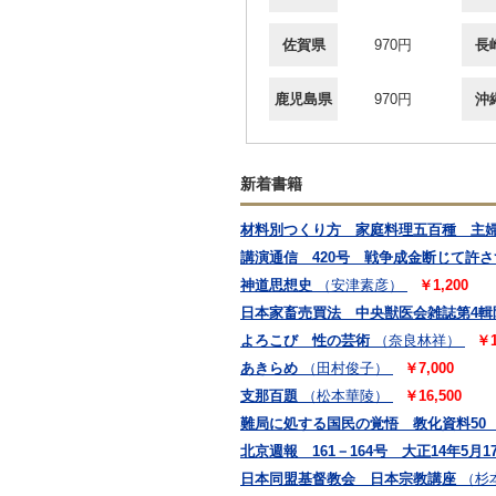
佐賀県
970円
長
鹿児島県
970円
沖
新着書籍
材料別つくり方 家庭料理五百種 主婦之
講演通信 420号 戦争成金断じて許
神道思想史
（安津素彦）
￥1,200
日本家畜売買法 中央獣医会雑誌第4輯
よろこび 性の芸術
（奈良林祥）
￥1
あきらめ
（田村俊子）
￥7,000
支那百題
（松本華陵）
￥16,500
難局に処する国民の覚悟 教化資料50
北京週報 161－164号 大正14年5月1
日本同盟基督教会 日本宗教講座
（杉