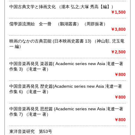
中国古典文学と挿画文化 （瀧本 弘之;大塚 秀高【編】）
￥1,500
儒學源流溯始 全一冊 （鵝湖叢書） （周群振著）
￥3,800
映画のなかの古典芸能 (日本映画史叢書 13) （神山彰, 児玉竜
一 編）
ネット販売を主に多ジャンルの書籍をお取り扱いしておりま
￥2,500
す
奈良県での専門書買取りはお任せください！
中国音楽再発見 楽器篇( Academic series new Asia 滝遼一著
大量の書籍から蔵書の整理まで
作集 3) （滝遼一 著）
★ISBN有の書籍・戦前・戦中の古書・紙物(古いチラシなど)
￥800
専門書(社会科学・書道・哲学などなど)
パンフレット・絵葉書・古写真等 CD・DVDなど 買取りして
中国音楽再発見 歴史篇(Academic series new Asia 滝遼一著
おります！！
作集 6) （滝遼一 著）
まずはお気軽にお問い合わせください!
￥800
沿線名：近鉄大阪線
中国音楽再発見 思想篇 (Academic series new Asia 滝遼一著
最寄駅：桜井駅
作集 7) （滝遼一 著）
営業時間：11時‐17時
￥800
定休日：金曜日(その他の曜日でも出張買取等により休みの場
合がございます)
東洋音楽研究 第53号