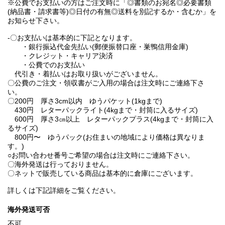
※公費でお支払いの方はご注文時に「◎書類のお宛名◎必要書類
(納品書・請求書等)◎日付の有無◎送料を別記するか・含むか」を
お知らせ下さい。
-〇お支払いは基本的に下記となります。
・銀行振込代金先払い(郵便振替口座・巣鴨信用金庫)
・クレジット・キャリア決済
・公費でのお支払い
代引き・着払いはお取り扱いがございません。
〇公費のご注文・領収書がご入用の場合は注文時にご連絡下さ
い。
〇200円 厚さ3cm以内 ゆうパケット(1kgまで)
430円 レターパックライト(4kgまで・封筒に入るサイズ)
600円 厚さ3㎝以上 レターパックプラス(4kgまで・封筒に入
るサイズ)
800円〜 ゆうパック(お住まいの地域により価格は異なりま
す。)
○お問い合わせ番号ご希望の場合は注文時にご連絡下さい。
〇海外発送は行っておりません。
〇ネットで販売している商品は基本的に倉庫にございます。
詳しくは下記詳細をご覧ください。
海外発送可否
不可