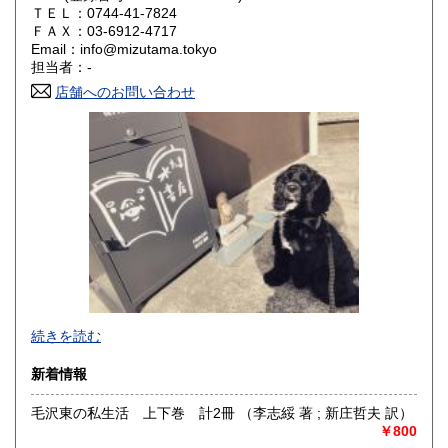
ＴＥＬ：0744-41-7824
山口県
徳島県
600円
600円
ＦＡＸ：03-6912-4717
Email：info@mizutama.tokyo
香川県
愛媛県
600円
600円
担当者：-
店舗へのお問い合わせ
高知県
福岡県
600円
600円
佐賀県
長崎県
600円
600円
熊本県
大分県
600円
600円
宮崎県
鹿児島県
600円
600円
沖縄県
600円
続きを読む
新着情報
毛沢東の私生活 上下巻 計2冊 （李志綏 著 ; 新庄哲夫 訳）
￥800