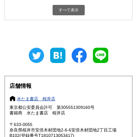
新潟県
富山県
すべて表示
600円
600円
石川県
福井県
600円
600円
山梨県
長野県
600円
600円
岐阜県
静岡県
600円
600円
愛知県
三重県
600円
600円
滋賀県
京都府
600円
600円
店舗情報
大阪府
兵庫県
600円
600円
水たま書店 桜井店
奈良県
和歌山県
600円
600円
東京都公安委員会許可 第305551309160号
書籍商 水たま書店 桜井店
鳥取県
島根県
600円
600円
〒633-0055
岡山県
広島県
600円
600円
奈良県桜井市安倍木材団地2-6-6安倍木材団地2丁目工場
B102(登録番号T1810713053417)