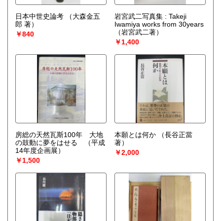
日本中世史論考
（大森金五
岩宮武二写真集 : Takeji
郎 著）
Iwamiya works from 30years
（岩宮武二著）
￥840
￥1,400
房総の天然瓦斯100年 大地
本願とは何か
（長谷正當
の鼓動に夢をはせる （平成
著）
14年度企画展）
￥2,000
￥1,500