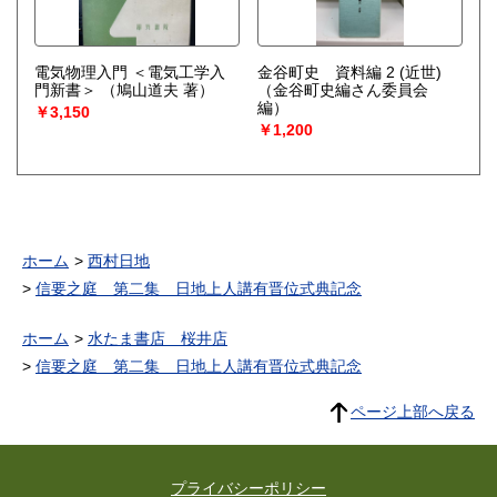
電気物理入門 ＜電気工学入
金谷町史 資料編 2 (近世)
門新書＞
（鳩山道夫 著）
（金谷町史編さん委員会
編）
￥3,150
￥1,200
ホーム
西村日地
信要之庭 第二集 日地上人講有晋位式典記念
ホーム
水たま書店 桜井店
信要之庭 第二集 日地上人講有晋位式典記念
ページ上部へ戻る
プライバシーポリシー