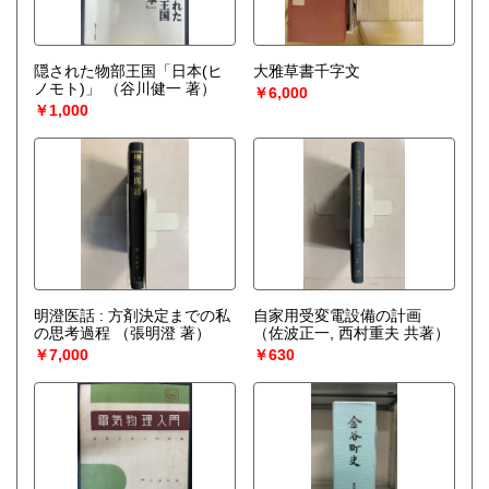
隠された物部王国「日本(ヒ
大雅草書千字文
ノモト)」
（谷川健一 著）
￥6,000
￥1,000
明澄医話 : 方剤決定までの私
自家用受変電設備の計画
の思考過程
（張明澄 著）
（佐波正一, 西村重夫 共著）
￥7,000
￥630