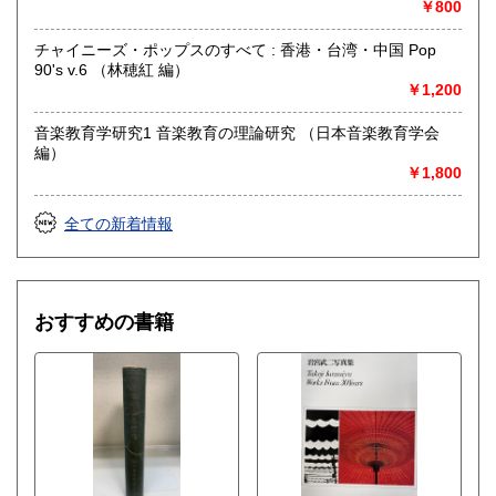
￥800
書籍の買取について
チャイニーズ・ポップスのすべて : 香港・台湾・中国 Pop
水たま書店 ではお買取り大歓迎です
90's v.6 （林穂紅 編）
￥1,200
駐車場ございます
詳しくはHPをご覧ください
音楽教育学研究1 音楽教育の理論研究 （日本音楽教育学会
編）
￥1,800
取り扱い分野
総記、哲学宗教、歴史、社会科学、自然科学、美術工芸、国
全ての新着情報
語国文、外国文学、古典籍、近代文献、趣味、サブカルチャ
ー、古書一般（その他）
おすすめの書籍