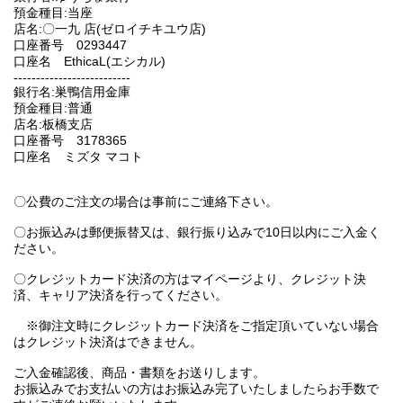
預金種目:当座
店名:〇一九 店(ゼロイチキユウ店)
口座番号 0293447
口座名 EthicaL(エシカル)
--------------------------
銀行名:巣鴨信用金庫
預金種目:普通
店名:板橋支店
口座番号 3178365
口座名 ミズタ マコト
〇公費のご注文の場合は事前にご連絡下さい。
〇お振込みは郵便振替又は、銀行振り込みで10日以内にご入金く
ださい。
〇クレジットカード決済の方はマイページより、クレジット決
済、キャリア決済を行ってください。
※御注文時にクレジットカード決済をご指定頂いていない場合
はクレジット決済はできません。
ご入金確認後、商品・書類をお送りします。
お振込みでお支払いの方はお振込み完了いたしましたらお手数で