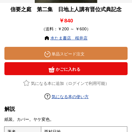
信要之庭 第二集 日地上人講有晋位式典記念
￥840
（送料：￥200 ～ ￥600）
水たま書店 桜井店
単品スピード注文
かごに入れる
気になる本に追加（ログインで利用可能）
気になる本の使い方
解説
紙装。カバー。ヤケ変色。
著者
西村日地