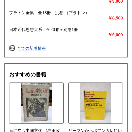
￥9,000
プラトン全集 全15冊＋別巻 （プラトン）
￥8,500
日本近代思想大系 全23巻＋別巻1冊
￥9,000
全ての新着情報
おすすめの書籍
嵐に立つ中國文化
（島田政
リーマンからポアンカレにい