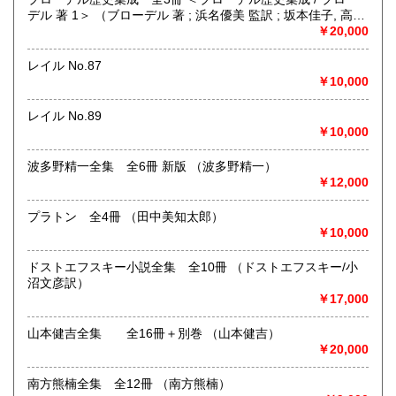
定休日：年中無休 ※年末年始(12/31～1/2)は除く
デル 著 1＞ （ブローデル 著 ; 浜名優美 監訳 ; 坂本佳子, 高塚
浩由樹, 山上浩嗣 訳）
￥20,000
書籍の買取について
日本全国無料出張買取りお引き受けいたします。
レイル No.87
まずは、フリーダイヤル 0120-68-2332 までご連絡下さ
￥10,000
い。
レイル No.89
￥10,000
取り扱い分野
総記、哲学宗教、歴史、社会科学、自然科学、美術工芸、国
波多野精一全集 全6冊 新版 （波多野精一）
語国文、外国文学、古典籍、近代文献、趣味、外国書、サブ
￥12,000
カルチャー、古書一般（その他）
古本古書全般
プラトン 全4冊 （田中美知太郎）
￥10,000
ドストエフスキー小説全集 全10冊 （ドストエフスキー/小
沼文彦訳）
￥17,000
山本健吉全集 全16冊＋別巻 （山本健吉）
￥20,000
南方熊楠全集 全12冊 （南方熊楠）