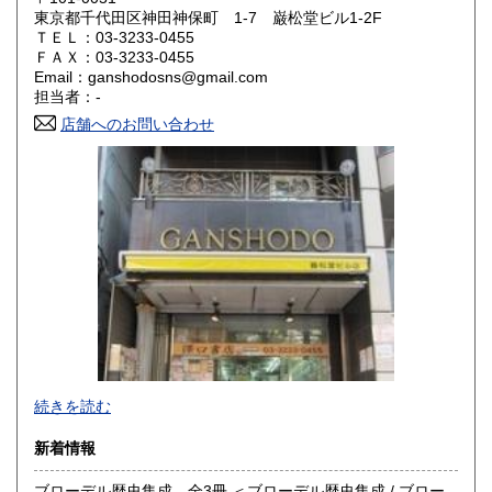
東京都千代田区神田神保町 1-7 巌松堂ビル1-2F
ＴＥＬ：03-3233-0455
山口県
徳島県
600円
600円
ＦＡＸ：03-3233-0455
Email：ganshodosns@gmail.com
香川県
愛媛県
600円
600円
担当者：-
店舗へのお問い合わせ
高知県
福岡県
600円
600円
佐賀県
長崎県
600円
600円
熊本県
大分県
600円
600円
宮崎県
鹿児島県
600円
600円
沖縄県
600円
-
続きを読む
沿線名：都営新宿線・都営三田線・営団半蔵門線
新着情報
最寄駅：神保町駅
営業時間：11:00〜18:00
ブローデル歴史集成 全3冊 ＜ブローデル歴史集成 / ブロー