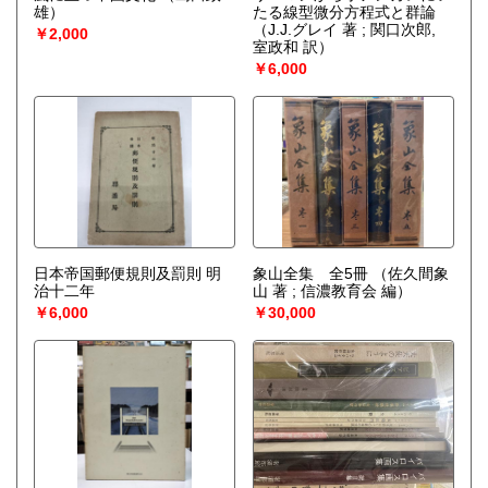
雄）
たる線型微分方程式と群論
（J.J.グレイ 著 ; 関口次郎,
￥2,000
室政和 訳）
￥6,000
日本帝国郵便規則及罰則 明
象山全集 全5冊
（佐久間象
治十二年
山 著 ; 信濃教育会 編）
￥6,000
￥30,000