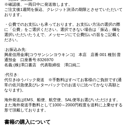
※確認後、一両日中に発送致します。
ご注文後1週間を振込、クレジット決済の期限とさせていただいて
おります。
・公費でのお支払いも承っております。お支払い方法の選択の際
に「公費」をご選択ください。選択できない場合は「振込」欄を
選択いただいたうえで、メッセージにて公費払いの旨をご記載く
ださい。
:お振込み先:
興産信用金庫[コウサンシンヨウキンコ] 本店 店番:001 種別:普
通預金 口座番号:8326970
名義:(株)澤口書店 代表取締役 澤口純二
:代引き:
代引きゆうパック発送 ※手数料はすべてお客様のご負担です(通
常の佐川急便及びレターパックでのお送りに比べてかなり高額と
なります)。
海外発送はEMS、船便、航空便、SAL便等お選びいただけます。
また海外発送手数料として1000～2000円程度を送料に上乗せする
形で頂戴しております。
書籍の購入について