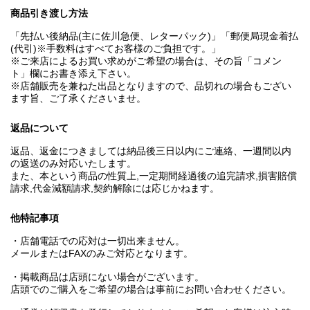
商品引き渡し方法
「先払い後納品(主に佐川急便、レターパック)」「郵便局現金着払
(代引)※手数料はすべてお客様のご負担です。」
※ご来店によるお買い求めがご希望の場合は、その旨「コメン
ト」欄にお書き添え下さい。
※店舗販売を兼ねた出品となりますので、品切れの場合もござい
ます旨、ご了承くださいませ。
返品について
返品、返金につきましては納品後三日以内にご連絡、一週間以内
の返送のみ対応いたします。
また、本という商品の性質上,一定期間経過後の追完請求,損害賠償
請求,代金減額請求,契約解除には応じかねます。
他特記事項
・店舗電話での応対は一切出来ません。
メールまたはFAXのみご対応となります。
・掲載商品は店頭にない場合がございます。
店頭でのご購入をご希望の場合は事前にお問い合わせください。