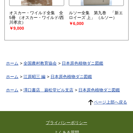
オスカー・ワイルド全集 全
ルソー全集 第九巻 「新エ
5冊
（オスカー・ワイルド/西
ロイーズ 上」
（ルソー）
川孝次）
￥6,000
￥9,000
ホーム
全国農村教育協会
日本原色植物ダニ図鑑
ホーム
江原昭三 編
日本原色植物ダニ図鑑
ホーム
澤口書店 巌松堂ビル支店
日本原色植物ダニ図鑑
ページ上部へ戻る
プライバシーポリシー
よくある質問