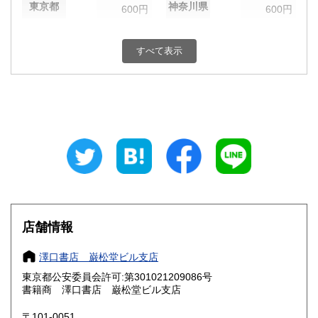
東京都
神奈川県
600円
600円
新潟県
富山県
600円
600円
すべて表示
石川県
福井県
600円
600円
山梨県
長野県
600円
600円
岐阜県
静岡県
600円
600円
愛知県
三重県
600円
600円
滋賀県
京都府
600円
600円
大阪府
兵庫県
600円
600円
店舗情報
奈良県
和歌山県
600円
600円
澤口書店 巌松堂ビル支店
東京都公安委員会許可:第301021209086号
鳥取県
島根県
600円
600円
書籍商 澤口書店 巌松堂ビル支店
岡山県
広島県
600円
600円
〒101-0051