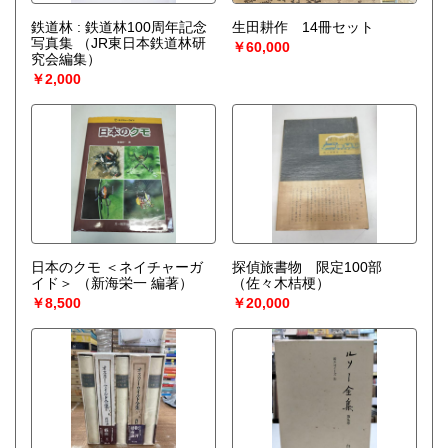
鉄道林 : 鉄道林100周年記念
生田耕作 14冊セット
写真集
（JR東日本鉄道林研
￥60,000
究会編集）
￥2,000
日本のクモ ＜ネイチャーガ
探偵旅書物 限定100部
イド＞
（新海栄一 編著）
（佐々木桔梗）
￥8,500
￥20,000