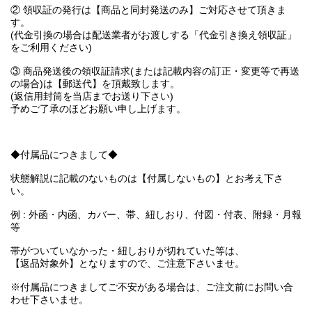
② 領収証の発行は【商品と同封発送のみ】ご対応させて頂きま
す。
(代金引換の場合は配送業者がお渡しする「代金引き換え領収証」
をご利用ください)
③ 商品発送後の領収証請求(または記載内容の訂正・変更等で再送
の場合)は【郵送代】を頂戴致します。
(返信用封筒を当店までお送り下さい)
予めご了承のほどお願い申し上げます。
◆付属品につきまして◆
状態解説に記載のないものは【付属しないもの】とお考え下さ
い。
例 : 外函・内函、カバー、帯、紐しおり、付図・付表、附録・月報
等
帯がついていなかった・紐しおりが切れていた等は、
【返品対象外】となりますので、ご注意下さいませ。
※付属品につきましてご不安がある場合は、ご注文前にお問い合
わせ下さいませ。