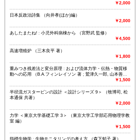
品在庫を確認するためお時間を頂戴いたします。
￥2,000
(お電話折返しでのご対応となります)
日本反政治詩集 （向井孝(ほか)編）
沿線名：JR中央線・総武線・東京メトロ丸ノ内線
￥2,000
最寄駅：御茶ノ水駅・本郷三丁目駅
営業時間：【事務所営業・通信販売専門 (ご来店不可)】
あしたまたね! : 小児外科病棟から （宮野武 監修）
9:00〜17:00 ※買取・仕入れ等で不在の場合がございます
￥4,500
定休日：水曜日・日曜日・年末年始
高速増殖炉 （三木良平 著）
書籍の買取について
￥1,800
自然科学等の学術書・専門書・その他資料買取り致します。
重みつき残差法と変分原理 : および流体力学・伝熱・物質移
電話・FAX・メール等でお気軽にご相談下さいませ。
動への応用 （B.A.フィンレイソン 著 ; 鷲津久一郎, 山本善之,
出張買取・配送料着払い(当店の支払い)で送って頂くことも
川井忠彦 共訳）
￥1,500
可能でございます。
※お送り頂く場合は必ず事前にご連絡下さいませ。
半径流ガスタービンの設計 ＜設計シリーズ 9＞ （牧博司, 松
本通保 共著）
取り扱い分野
￥2,000
自然科学、外国書、古書一般（その他）
【地球科学(地質・鉱物)・天文学・動物学・植物学・その他
力学 ＜東京大学基礎工学 3＞ （東京大学工学部応用物理学教
自然科学】
室 編）
￥1,500
指標生物学 : 生物モニタリングの考え方 （森下郁子 著）