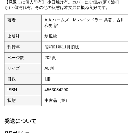
【見返しに個人印有】 少日焼け有。カバーに少傷み(薄く波打
ち)・薄汚れ有。その他の状態は本文共に概ね良好です。
著者
A.A.ハームズ・M.ハインドラー 共著、古川
和男 訳
出版社
培風館
刊行年
昭和61年11月初版
ページ数
202頁
サイズ
A5判
冊数
1冊
ISBN
4563034290
状態
中古品（並）
発送について