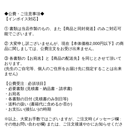
◆公費・ご注意事項◆
【インボイス対応】
① 書類は当店作製のもの、また【商品と同封発送】のみご対応可
能でございます。
② 大変申し訳ございませんが、現在【本体価格2,000円以下】の商
品に関しましては、公費注文をお受け出来ません。
③ 各書類の【お宛名】と【商品の配送先】を同じとさせて頂いて
おります。
(先生のご自宅等、個人のご住所をお届け先に指定することは出来
ません)
【公費受注 : 必須項目】
・必要書類 (見積書・納品書・請求書)
・お宛名
・各書類の日付 (見積書のみ別日等)
・送料の扱い (書籍代に含めるか否か)
・お支払い(後払い)の時期
※以上、大変お手数ではございますが、ご注文時 (メッセージ欄 :
その他お問い合わせ欄) または、ご注文後速やかにお知らせくださ