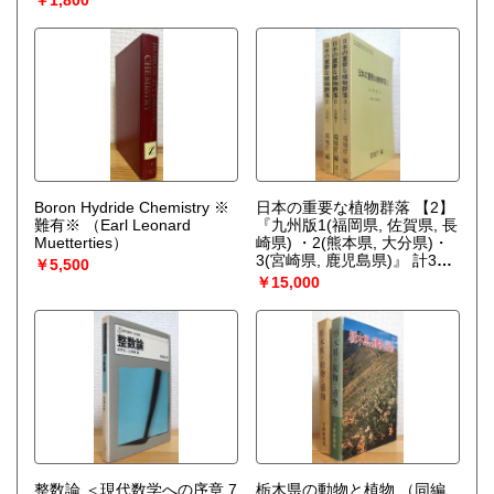
￥1,800
Boron Hydride Chemistry ※
日本の重要な植物群落 【2】
難有※
（Earl Leonard
『九州版1(福岡県, 佐賀県, 長
Muetterties）
崎県) ・2(熊本県, 大分県)・
3(宮崎県, 鹿児島県)』 計3冊
￥5,500
（環境庁 編）
￥15,000
整数論 ＜現代数学への序章 7
栃木県の動物と植物
（同編