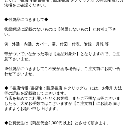
しくは『書店情報(書店名 : 藤原書店 をクリック)』の商品引渡し方
法欄をご確認ください。
◆付属品につきまして◆
状態解説に記載のないものは【付属しないもの】とお考え下さ
い。
例 : 外函・内函、カバー、帯、付図・付表、附録・月報 等
帯がついていなかった等は【返品対象外】となりますので、ご注
意下さいませ。
※付属品につきましてご不安がある場合は、ご注文前にお問い合
わせ下さいませ。
◆『書店情報 (書店名 : 藤原書店 をクリック)』 には、お取引方法
等の詳細を記載致してございます。
当店を初めてご利用いただくお客様、またご不明な点等ございま
したら、大変お手数ではございますが【ご注文前】にお読み頂け
ますようお願い申し上げます。
◆公費受注は【商品代金2,000円以上】とさせて頂きます。