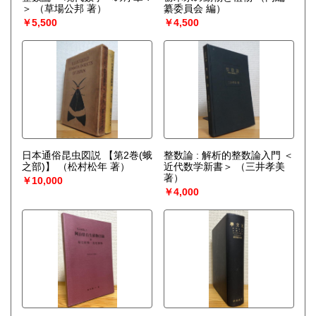
＞
（草場公邦 著）
纂委員会 編）
￥5,500
￥4,500
日本通俗昆虫図説 【第2巻(蛾
整数論 : 解析的整数論入門 ＜
之部)】
（松村松年 著）
近代数学新書＞
（三井孝美
著）
￥10,000
￥4,000