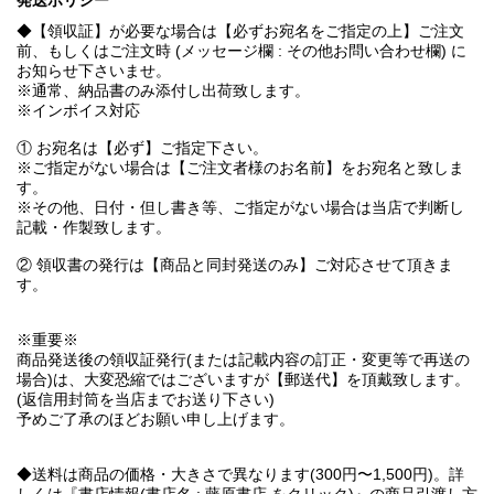
発送ポリシー
◆【領収証】が必要な場合は【必ずお宛名をご指定の上】ご注文
前、もしくはご注文時 (メッセージ欄 : その他お問い合わせ欄) に
お知らせ下さいませ。
※通常、納品書のみ添付し出荷致します。
※インボイス対応
① お宛名は【必ず】ご指定下さい。
※ご指定がない場合は【ご注文者様のお名前】をお宛名と致しま
す。
※その他、日付・但し書き等、ご指定がない場合は当店で判断し
記載・作製致します。
② 領収書の発行は【商品と同封発送のみ】ご対応させて頂きま
す。
※重要※
商品発送後の領収証発行(または記載内容の訂正・変更等で再送の
場合)は、大変恐縮ではございますが【郵送代】を頂戴致します。
(返信用封筒を当店までお送り下さい)
予めご了承のほどお願い申し上げます。
◆送料は商品の価格・大きさで異なります(300円〜1,500円)。詳