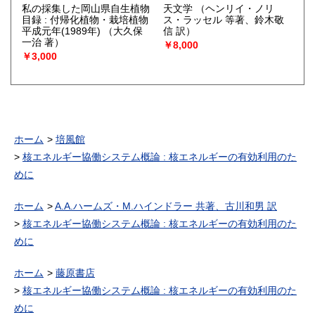
私の採集した岡山県自生植物
天文学
（ヘンリイ・ノリ
目録 : 付帰化植物・栽培植物
ス・ラッセル 等著、鈴木敬
平成元年(1989年)
（大久保
信 訳）
一治 著）
￥8,000
￥3,000
ホーム
培風館
核エネルギー協働システム概論 : 核エネルギーの有効利用のた
めに
ホーム
A.A.ハームズ・M.ハインドラー 共著、古川和男 訳
核エネルギー協働システム概論 : 核エネルギーの有効利用のた
めに
ホーム
藤原書店
核エネルギー協働システム概論 : 核エネルギーの有効利用のた
めに