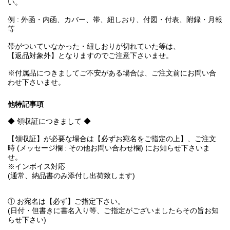
い。
例 : 外函・内函、カバー、帯、紐しおり、付図・付表、附録・月報
等
帯がついていなかった・紐しおりが切れていた等は、
【返品対象外】となりますのでご注意下さいませ。
※付属品につきましてご不安がある場合は、ご注文前にお問い合
わせ下さいませ。
他特記事項
◆ 領収証につきまして ◆
【領収証】が必要な場合は【必ずお宛名をご指定の上】、ご注文
時 (メッセージ欄 : その他お問い合わせ欄) にお知らせ下さいま
せ。
※インボイス対応
(通常、納品書のみ添付し出荷致します)
① お宛名は【必ず】ご指定下さい。
(日付・但書きに書名入り等、ご指定がございましたらその旨お知
らせ下さい)