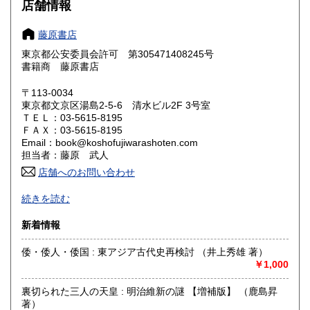
300円
300円
店舗情報
奈良県
和歌山県
300円
300円
藤原書店
東京都公安委員会許可 第305471408245号
鳥取県
島根県
300円
300円
書籍商 藤原書店
岡山県
広島県
300円
300円
〒113-0034
東京都文京区湯島2-5-6 清水ビル2F 3号室
ＴＥＬ：03-5615-8195
山口県
徳島県
300円
300円
ＦＡＸ：03-5615-8195
Email：book@koshofujiwarashoten.com
香川県
愛媛県
300円
300円
担当者：藤原 武人
店舗へのお問い合わせ
高知県
福岡県
300円
300円
【通信販売専門 (ご来店不可)】 の古書店です。
続きを読む
※大変申し訳ございませんが、店頭での販売は行っておりま
佐賀県
長崎県
300円
300円
せん。
新着情報
熊本県
大分県
300円
300円
書籍の状態等、ご不明な点・気になる所がございましたら、
倭・倭人・倭国 : 東アジア古代史再検討 （井上秀雄 著）
Eメール・電話でお気軽にお問い合わせ下さいませ。
￥1,000
宮崎県
鹿児島県
300円
300円
メールアドレス【book@koshofujiwarashoten.com】
裏切られた三人の天皇 : 明治維新の謎 【増補版】 （鹿島昇
沖縄県
300円
※販売書籍につきまして【お電話でのお問い合わせ】は、現
著）