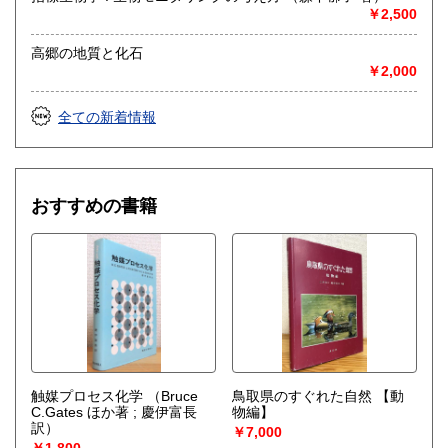
￥2,500
高郷の地質と化石
￥2,000
全ての新着情報
おすすめの書籍
触媒プロセス化学
（Bruce
鳥取県のすぐれた自然 【動
C.Gates ほか著 ; 慶伊富長
物編】
訳）
￥7,000