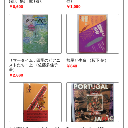
(著)、橘川 薫 (著)）
行）
￥6,600
￥1,090
サマータイム : 四季のピアニ
彗星と生命
（藪下 信）
ストたち・上
（佐藤多佳子
￥840
著）
￥2,660