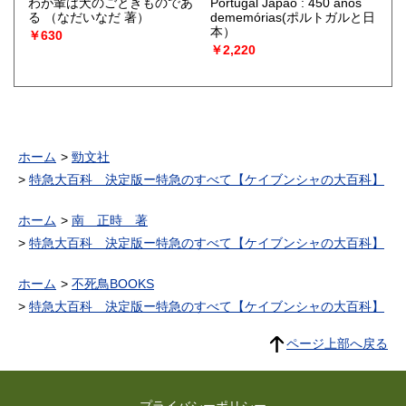
わが輩は犬のごときものであ
Portugal Japão : 450 anos
る
（なだいなだ 著）
dememórias(ポルトガルと日
本）
￥630
￥2,220
ホーム
勁文社
特急大百科 決定版ー特急のすべて【ケイブンシャの大百科】
ホーム
南 正時 著
特急大百科 決定版ー特急のすべて【ケイブンシャの大百科】
ホーム
不死鳥BOOKS
特急大百科 決定版ー特急のすべて【ケイブンシャの大百科】
ページ上部へ戻る
プライバシーポリシー