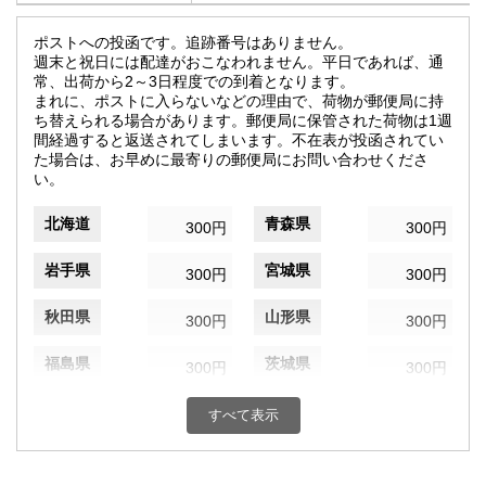
ポストへの投函です。追跡番号はありません。
週末と祝日には配達がおこなわれません。平日であれば、通
常、出荷から2～3日程度での到着となります。
まれに、ポストに入らないなどの理由で、荷物が郵便局に持
ち替えられる場合があります。郵便局に保管された荷物は1週
間経過すると返送されてしまいます。不在表が投函されてい
た場合は、お早めに最寄りの郵便局にお問い合わせくださ
い。
北海道
青森県
300円
300円
岩手県
宮城県
300円
300円
秋田県
山形県
300円
300円
福島県
茨城県
300円
300円
栃木県
群馬県
300円
300円
すべて表示
埼玉県
千葉県
300円
300円