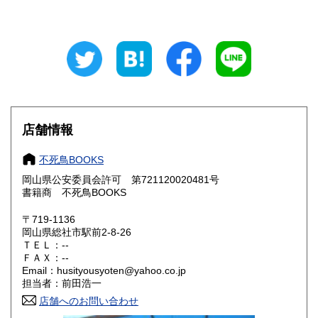
東京都
神奈川県
300円
300円
新潟県
富山県
300円
300円
石川県
福井県
300円
300円
山梨県
長野県
300円
300円
店舗情報
岐阜県
静岡県
300円
300円
不死鳥BOOKS
愛知県
三重県
300円
300円
岡山県公安委員会許可 第721120020481号
書籍商 不死鳥BOOKS
滋賀県
京都府
300円
300円
〒719-1136
大阪府
兵庫県
300円
300円
岡山県総社市駅前2-8-26
ＴＥＬ：--
奈良県
和歌山県
ＦＡＸ：--
300円
300円
Email：husityousyoten@yahoo.co.jp
担当者：前田浩一
鳥取県
島根県
300円
300円
店舗へのお問い合わせ
岡山県
広島県