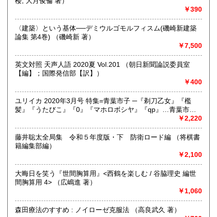
楼, 大月俊倫 著）
きます。店主が、日本全国買取にお伺いいたします。お気軽
￥390
にお問い合わせください。出張費は、無料です。
〈建築〉という基体──デミウルゴモルフィスム(磯崎新建築
論集 第4巻) （磯崎新 著）
取り扱い分野
￥7,500
哲学宗教、歴史、社会科学、自然科学、美術工芸、趣味、外
国書、サブカルチャー、古書一般（その他）
英文対照 天声人語 2020夏 Vol.201 （朝日新聞論説委員室
オールジャンル
【編】；国際発信部【訳】）
￥400
ユリイカ 2020年3月号 特集=青葉市子 ─『剃刀乙女』『檻
髪』『うたびこ』『0』『マホロボシヤ』『qp』…青葉市子
の10年─ （青葉市子 (著)、吉増剛造 (著)、大貫妙子(著)、飴
￥2,220
屋法水 (著)、三宅純 (著)、小林武史(著)、細野晴臣 (著)、菅
野よう子 (著)、吉本ばなな(著)、七尾旅人 (著)、他）
藤井聡太全局集 令和５年度版・下 防衛ロード編 （将棋書
籍編集部編）
￥2,100
大晦日を笑う『世間胸算用』<西鶴を楽しむ / 谷脇理史 編世
間胸算用 4> （広嶋進 著）
￥1,060
森田療法のすすめ : ノイローゼ克服法 （高良武久 著）