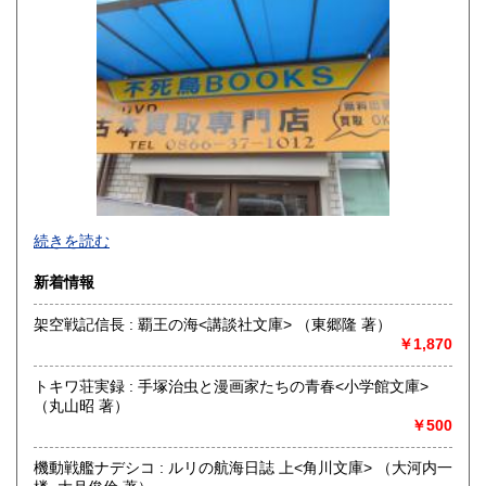
300円
300円
山口県
徳島県
300円
300円
香川県
愛媛県
300円
300円
高知県
福岡県
300円
300円
佐賀県
長崎県
300円
300円
不死鳥BOOKSでは、書籍だけでなくCD、DVD、レコード、
熊本県
大分県
300円
300円
続きを読む
ゲーム、おもちゃ、骨董品まであらゆるものの買い取りがで
きます。店主が、日本全国買取にお伺いいたします。お気軽
宮崎県
鹿児島県
新着情報
300円
300円
にお問い合わせください。出張費は、無料です。
架空戦記信長 : 覇王の海<講談社文庫> （東郷隆 著）
沖縄県
300円
沿線名：伯備線・桃太郎線(吉備線)
￥1,870
最寄駅：総社駅
営業時間：9時から17時
トキワ荘実録 : 手塚治虫と漫画家たちの青春<小学館文庫>
定休日：年中無休
（丸山昭 著）
￥500
書籍の買取について
不死鳥BOOKSでは、書籍だけでなくCD、DVD、レコード、
機動戦艦ナデシコ : ルリの航海日誌 上<角川文庫> （大河内一
ゲーム、おもちゃ、骨董品まであらゆるものの買い取りがで