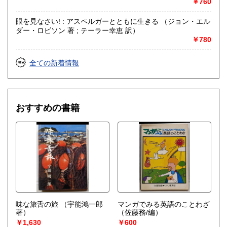
￥760
眼を見なさい! : アスペルガーとともに生きる （ジョン・エル
ダー・ロビソン 著 ; テーラー幸恵 訳）
￥780
全ての新着情報
おすすめの書籍
味な旅舌の旅
（宇能鴻一郎
マンガでみる英語のことわざ
著）
（佐藤務/編）
￥1,630
￥600