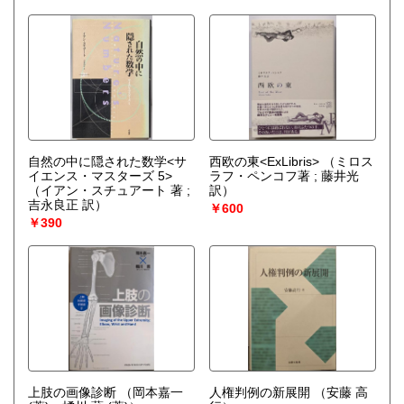
自然の中に隠された数学<サ
西欧の東<ExLibris>
（ミロス
イエンス・マスターズ 5>
ラフ・ペンコフ著 ; 藤井光
（イアン・スチュアート 著 ;
訳）
吉永良正 訳）
￥600
￥390
上肢の画像診断
（岡本嘉一
人権判例の新展開
（安藤 高