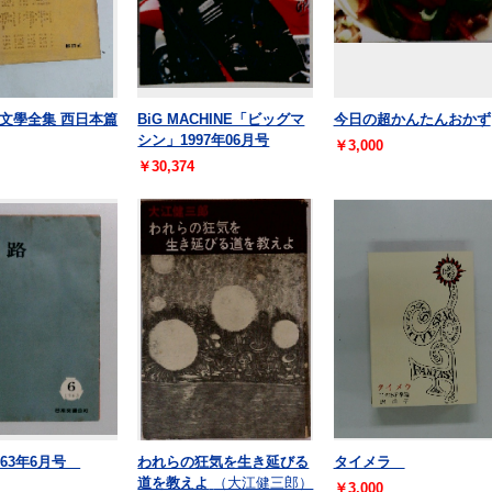
文學全集 西日本篇
BiG MACHINE「ビッグマ
今日の超かんたんおかず
シン」1997年06月号
￥3,000
￥30,374
963年6月号
われらの狂気を生き延びる
タイメラ
道を教えよ
（大江健三郎）
￥3,000