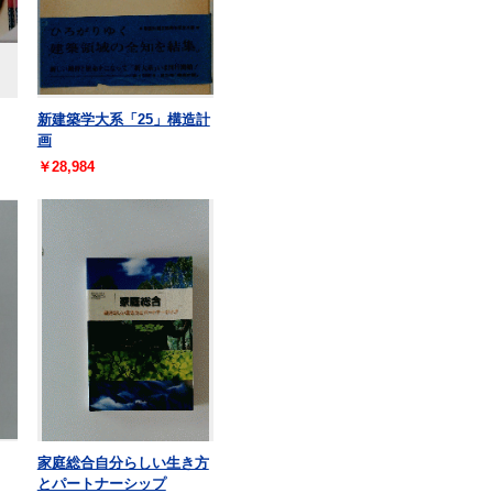
新建築学大系「25」構造計
画
￥28,984
家庭総合自分らしい生き方
とパートナーシップ