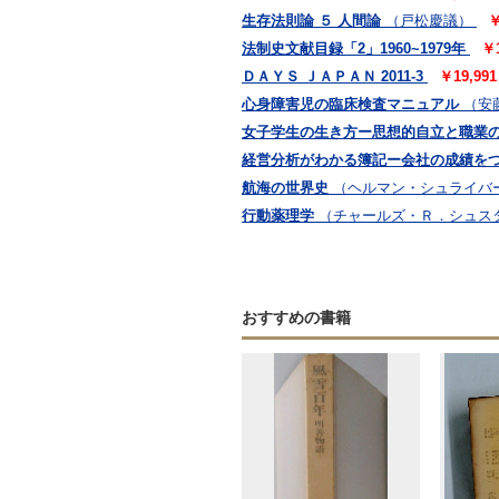
生存法則論 ５ 人間論
（戸松慶議）
￥
法制史文献目録「2」1960~1979年
￥
ＤＡＹＳ ＪＡＰＡＮ 2011-3
￥19,9
心身障害児の臨床検査マニュアル
（安
女子学生の生き方ー思想的自立と職業
経営分析がわかる簿記ー会社の成績を
航海の世界史
（ヘルマン・シュライバ
行動薬理学
（チャールズ・Ｒ．シュス
おすすめの書籍