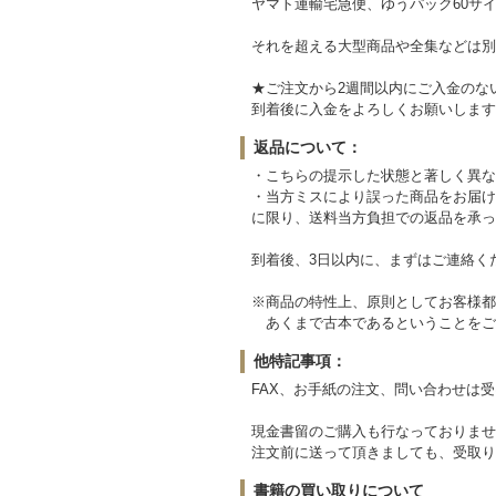
ヤマト運輸宅急便、ゆうパック60サイ
それを超える大型商品や全集などは別
★ご注文から2週間以内にご入金のな
到着後に入金をよろしくお願いします
返品について：
・こちらの提示した状態と著しく異な
・当方ミスにより誤った商品をお届け
に限り、送料当方負担での返品を承っ
到着後、3日以内に、まずはご連絡く
※商品の特性上、原則としてお客様都
あくまで古本であるということをご
他特記事項：
FAX、お手紙の注文、問い合わせは
現金書留のご購入も行なっておりませ
注文前に送って頂きましても、受取り
書籍の買い取りについて