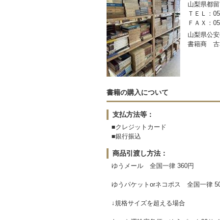
山梨県都留市
ＴＥＬ：050-
ＦＡＸ：0554
山梨県公安委
書籍商 古
書籍の購入について
支払方法等：
■クレジットカード
■銀行振込
商品引渡し方法：
ゆうメール 全国一律 360円
ゆうパケットorネコポス 全国一律 5
↓規格サイズを超える場合