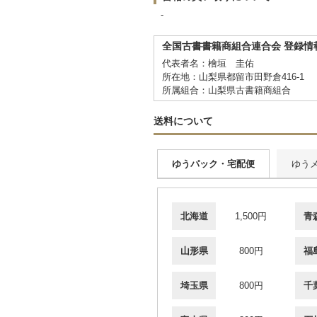
-
全国古書書籍商組合連合会 登録情
代表者名：檜垣 圭佑
所在地：山梨県都留市田野倉416-1
所属組合：山梨県古書籍商組合
送料について
ゆうパック・宅配便
ゆう
北海道
1,500円
青
山形県
800円
福
埼玉県
800円
千