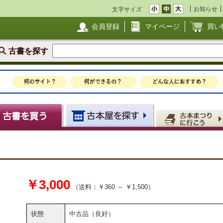
お知らせ
文字サイズ
会員登録
マイページ
買い
古書を探す
￥3,000
（送料：￥360 ～ ￥1,500）
状態
中古品（良好）