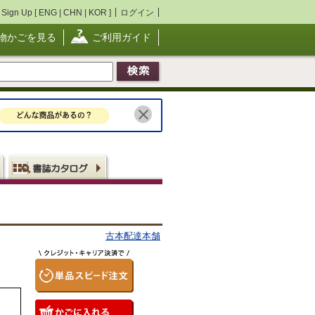
Sign Up [
ENG
|
CHN
|
KOR
]
ログイン
物かごを見る
ご利用ガイド
古本配達本舗