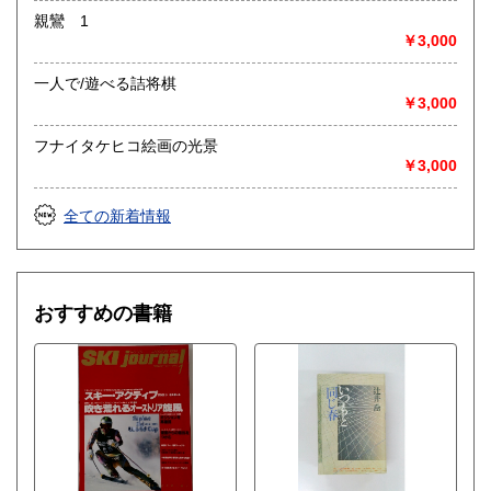
親鸞 1
￥3,000
一人で/遊べる詰将棋
￥3,000
フナイタケヒコ絵画の光景
￥3,000
全ての新着情報
おすすめの書籍