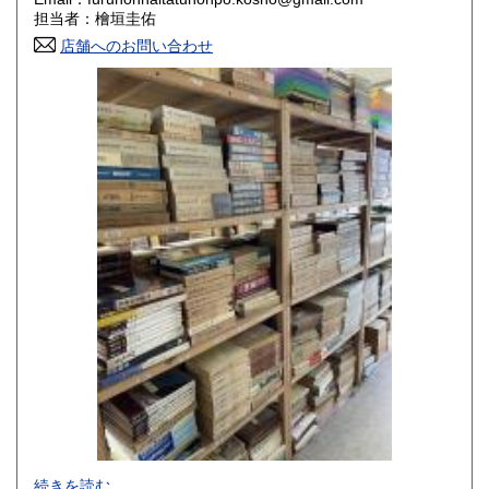
香川県
愛媛県
800円
800円
担当者：檜垣圭佑
店舗へのお問い合わせ
高知県
福岡県
800円
800円
佐賀県
長崎県
800円
800円
熊本県
大分県
800円
800円
宮崎県
鹿児島県
800円
800円
沖縄県
1,500円
-
続きを読む