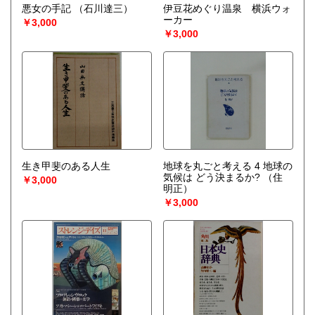
悪女の手記
（石川達三）
伊豆花めぐり温泉 横浜ウォ
ーカー
￥3,000
￥3,000
生き甲斐のある人生
地球を丸ごと考える 4 地球の
気候は どう決まるか?
（住
￥3,000
明正）
￥3,000