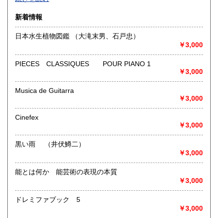
沿線名：-
新着情報
最寄駅：-
営業時間：-
日本水生植物図鑑 （大滝末男、石戸忠）
定休日：-
￥3,000
書籍の買取について
PIECES CLASSIQUES POUR PIANO 1
￥3,000
-
Musica de Guitarra
取り扱い分野
￥3,000
総記、哲学宗教、歴史、社会科学、自然科学、美術工芸、国
語国文、外国文学、古典籍、近代文献、趣味、外国書、サブ
Cinefex
カルチャー、古書一般（その他）
￥3,000
書籍全般
黒い雨 （井伏鱒二）
￥3,000
能とは何か 能芸術の表現の本質
￥3,000
ドレミファブック 5
￥3,000