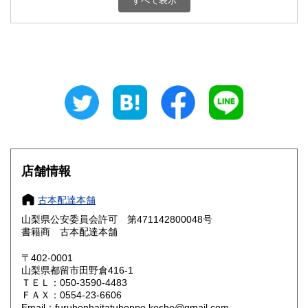
すべて表示
石川県
福井県
800円
800円
山梨県
長野県
800円
800円
岐阜県
静岡県
800円
800円
愛知県
三重県
800円
800円
滋賀県
京都府
800円
800円
大阪府
兵庫県
800円
800円
店舗情報
奈良県
和歌山県
800円
800円
古本配達本舗
山梨県公安委員会許可 第471142800048号
鳥取県
島根県
800円
800円
書籍商 古本配達本舗
岡山県
広島県
800円
800円
〒402-0001
山梨県都留市田野倉416-1
ＴＥＬ：050-3590-4483
山口県
徳島県
800円
800円
ＦＡＸ：0554-23-6606
Email：furuhonhaitatuhonpo.kosho@gmail.com