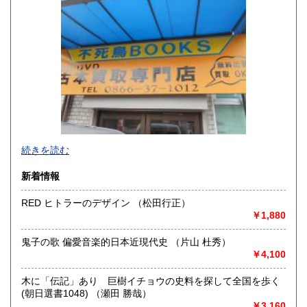
山口県
徳島県
300円
300円
香川県
愛媛県
300円
300円
高知県
福岡県
300円
300円
佐賀県
長崎県
300円
300円
不死鳥BOOKSでは、書籍だけでなくCD、DVD、レコード、
熊本県
大分県
300円
300円
続きを読む
ゲーム、おもちゃ、骨董品まであらゆるものの買い取りがで
きます。店主が、日本全国買取にお伺いいたします。お気軽
宮崎県
鹿児島県
新着情報
300円
300円
にお問い合わせください。出張費は、無料です。
RED ヒトラーのデザイン （松田行正）
沖縄県
300円
沿線名：伯備線・桃太郎線(吉備線)
￥1,880
最寄駅：総社駅
営業時間：9時から17時
鬼子の歌 偏愛音楽的日本近現代史 （片山 杜秀）
定休日：年中無休
￥4,100
書籍の買取について
木に「伝記」あり 巨樹イチョウの史料を探して全国を歩く
不死鳥BOOKSでは、書籍だけでなくCD、DVD、レコード、
(朝日選書1048) （瀬田 勝哉）
ゲーム、おもちゃ、骨董品まであらゆるものの買い取りがで
￥3,160