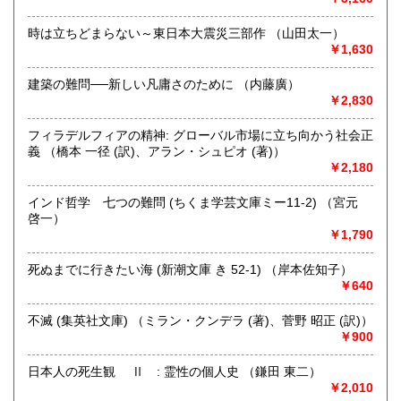
きます。店主が、日本全国買取にお伺いいたします。お気軽
にお問い合わせください。出張費は、無料です。
時は立ちどまらない～東日本大震災三部作 （山田太一）
￥1,630
取り扱い分野
建築の難問──新しい凡庸さのために （内藤廣）
哲学宗教、歴史、社会科学、自然科学、美術工芸、趣味、外
￥2,830
国書、サブカルチャー、古書一般（その他）
オールジャンル
フィラデルフィアの精神: グローバル市場に立ち向かう社会正
義 （橋本 一径 (訳)、アラン・シュピオ (著)）
￥2,180
インド哲学 七つの難問 (ちくま学芸文庫ミー11-2) （宮元
啓一）
￥1,790
死ぬまでに行きたい海 (新潮文庫 き 52-1) （岸本佐知子）
￥640
不滅 (集英社文庫) （ミラン・クンデラ (著)、菅野 昭正 (訳)）
￥900
日本人の死生観 Ⅱ : 霊性の個人史 （鎌田 東二）
￥2,010