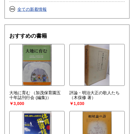
全ての新着情報
おすすめの書籍
大地に育む
（加茂保育園五
評論・明治大正の歌人たち
十年誌刊行会 (編集)）
（木俣修 著）
￥3,000
￥1,030