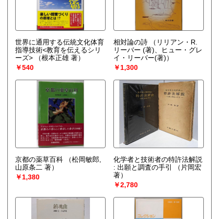
世界に通用する伝統文化体育
相対論の詩
（リリアン・R.
指導技術<教育を伝えるシリ
リーバー (著)、ヒュー・グレ
ーズ>
（根本正雄 著）
イ・リーバー(著)）
￥540
￥1,300
京都の薬草百科
（松岡敏郎,
化学者と技術者の特許法解説
山原条二 著）
: 出願と調査の手引
（片岡宏
著）
￥1,380
￥2,780