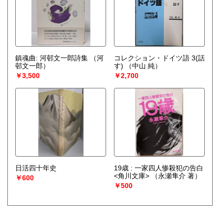
鎮魂曲: 河邨文一郎詩集
（河
コレクション・ドイツ語 3(話
邨文一郎）
す)
（中山 純）
￥3,500
￥2,700
日活四十年史
19歳 : 一家四人惨殺犯の告白
<角川文庫>
（永瀬隼介 著）
￥600
￥500