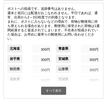
ポストへの投函です。追跡番号はありません。
週末と祝日には配達がおこなわれません。平日であれば、通
常、出荷から2～3日程度での到着となります。
まれに、ポストに入らないなどの理由で、荷物が郵便局に持
ち替えられる場合があります。郵便局に保管された荷物は1週
間経過すると返送されてしまいます。不在表が投函されてい
た場合は、お早めに最寄りの郵便局にお問い合わせくださ
い。
北海道
青森県
300円
300円
岩手県
宮城県
300円
300円
秋田県
山形県
300円
300円
福島県
茨城県
300円
300円
栃木県
群馬県
300円
300円
すべて表示
埼玉県
千葉県
300円
300円