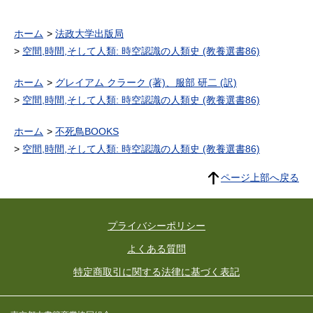
ホーム
法政大学出版局
空間,時間,そして人類: 時空認識の人類史 (教養選書86)
ホーム
グレイアム クラーク (著)、服部 研二 (訳)
空間,時間,そして人類: 時空認識の人類史 (教養選書86)
ホーム
不死鳥BOOKS
空間,時間,そして人類: 時空認識の人類史 (教養選書86)
ページ上部へ戻る
プライバシーポリシー
よくある質問
特定商取引に関する法律に基づく表記