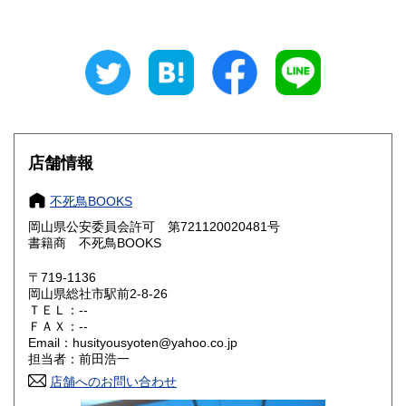
東京都
神奈川県
300円
300円
新潟県
富山県
300円
300円
石川県
福井県
300円
300円
山梨県
長野県
300円
300円
店舗情報
岐阜県
静岡県
300円
300円
不死鳥BOOKS
愛知県
三重県
300円
300円
岡山県公安委員会許可 第721120020481号
書籍商 不死鳥BOOKS
滋賀県
京都府
300円
300円
〒719-1136
大阪府
兵庫県
300円
300円
岡山県総社市駅前2-8-26
ＴＥＬ：--
奈良県
和歌山県
ＦＡＸ：--
300円
300円
Email：husityousyoten@yahoo.co.jp
担当者：前田浩一
鳥取県
島根県
300円
300円
店舗へのお問い合わせ
岡山県
広島県
300円
300円