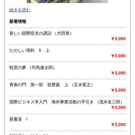
-
続きを読む
沿線名：-
新着情報
最寄駅：-
営業時間：-
新しい国際収支の講話 （犬田章）
定休日：-
￥3,000
書籍の買取について
たのしい理科 5 上
-
￥3,000
戦雲の夢 （司馬遼太郎）
取り扱い分野
￥3,000
総記、哲学宗教、歴史、社会科学、自然科学、美術工芸、国
語国文、外国文学、古典籍、近代文献、趣味、外国書、サブ
青春の門 第一部 筑豊篇 上 （五木寛之）
カルチャー、古書一般（その他）
￥3,000
書籍全般
国際ビジネス学入門 海外事業活動の手引き （茂木友三郎）
￥3,000
新書道 I
￥3,000