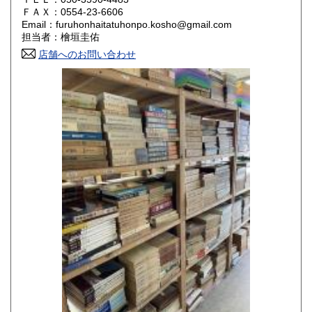
800円
800円
ＦＡＸ：0554-23-6606
Email：furuhonhaitatuhonpo.kosho@gmail.com
香川県
愛媛県
800円
800円
担当者：檜垣圭佑
店舗へのお問い合わせ
高知県
福岡県
800円
800円
佐賀県
長崎県
800円
800円
熊本県
大分県
800円
800円
宮崎県
鹿児島県
800円
800円
沖縄県
1,500円