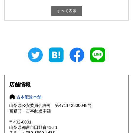
新潟県
富山県
800円
800円
すべて表示
石川県
福井県
800円
800円
山梨県
長野県
800円
800円
岐阜県
静岡県
800円
800円
愛知県
三重県
800円
800円
滋賀県
京都府
800円
800円
大阪府
兵庫県
800円
800円
店舗情報
奈良県
和歌山県
800円
800円
古本配達本舗
山梨県公安委員会許可 第471142800048号
鳥取県
島根県
800円
800円
書籍商 古本配達本舗
岡山県
広島県
800円
800円
〒402-0001
山梨県都留市田野倉416-1
ＴＥＬ：050-3590-4483
山口県
徳島県