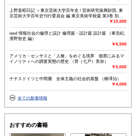
取り扱い分野
哲学宗教、社会科学、自然科学、美術工芸、外国文学、近代
上野直昭日記 ＜東京芸術大学百年史 / 芸術研究振興財団, 東
文献、趣味、古書一般（その他）
京芸術大学百年史刊行委員会 編 東京美術学校篇 第3巻 別巻
フェミニズム、クィア・スタディーズ等ジェンダー研究。精
＞ （上野直昭 著）
￥10,000
神医学および福祉。社会科学全般。
ised 情報社会の倫理と設計 倫理篇・設計篇 設計篇 （東浩紀,
濱野智史 編）
￥6,500
アメリカ・センサスと「人種」をめぐる境界 個票にみるマ
イノリティへの調査実態の歴史 （菅（七戸）美弥）
￥5,000
ナチスドイツと中間層 全体主義の社会的基盤 （柳澤治）
￥4,000
全ての新着情報
おすすめの書籍