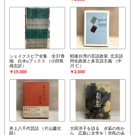
シェイクスピア全集 全37巻
戦後台湾の言語政策: 北京語
揃 白水uブックス
（小田島
同化政策と多言語主義
（中
雄志訳）
川 仁）
￥15,000
￥2,000
井上八千代芸話
（片山慶次
大田洋子を語る 夕凪の街か
郎）
ら 広島に文学を！市民の会