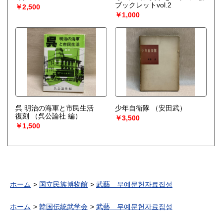
ブックレットvol.2
￥2,500
￥1,000
呉 明治の海軍と市民生活
少年自衛隊
（安田武）
復刻
（呉公論社 編）
￥3,500
￥1,500
ホーム
国立民族博物館
武藝 무예문헌자료집성
ホーム
韓国伝統武学会
武藝 무예문헌자료집성