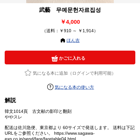
武藝 무예문헌자료집성
￥4,000
（送料：￥910 ～ ￥1,914）
ほん吉
かごに入れる
気になる本に追加（ログインで利用可能）
気になる本の使い方
解説
韓文1014頁 古文献の影印と翻刻
ややスレ
配送は佐川急便、東京都より 60サイズで発送します。 送料は下記
URLをご参照ください。 https://www.sagawa-
exp.co.jp/send/fare/faretable04.html