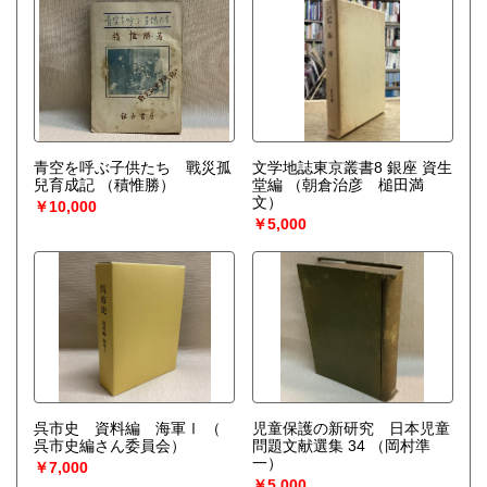
青空を呼ぶ子供たち 戰災孤
文学地誌東京叢書8 銀座 資生
兒育成記
（積惟勝）
堂編
（朝倉治彦 槌田満
文）
￥10,000
￥5,000
呉市史 資料編 海軍Ⅰ
（
児童保護の新研究 日本児童
呉市史編さん委員会）
問題文献選集 34
（岡村準
一）
￥7,000
￥5,000