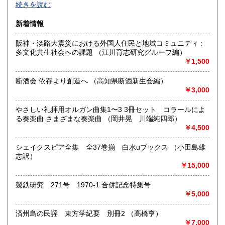
続きを読む
出版年を問わず、社会や自分について考える友となる本、生
佐賀県
長崎県
1,440円
1,440円
活を豊かにする本を広く扱います。
新着情報
熊本県
大分県
1,440円
1,440円
沿線名：小田急線/京王井の頭線
阪神・淡路大震災における外国人住民と地域コミュニティ :
最寄駅：下北沢駅 南口徒歩3分 「北沢タウンホール」正面
多文化共生社会への課題 （江川育志研究グループ編）
宮崎県
鹿児島県
入り口前
1,440円
1,440円
￥1,500
営業時間：正午から午後8時
定休日：月曜日
沖縄県
1,914円
断酒会 依存より創造へ （高知県断酒新生会編）
￥3,000
書籍の買取について
●店頭買取いたします。営業時間中に直接お持ち下さい。ご予
やさしい礼拝用オルガン曲集1〜3 3冊セット コラールによ
約等は必要ありません。担当者が留守の場合には、お預かり
る奏楽曲 さまざまな奏楽曲 （岡井晃 川端純四郎）
いたします。
￥4,500
●大量の場合は、出張買取致します。本の所在地、大体の量や
シェイクスピア全集 全37巻揃 白水uブックス （小田島雄
内容をお知らせ下さい。ご予約の日に現地に担当者が参りま
志訳）
す。
￥15,000
●遠方の方、ご多忙の方は、宅配便着払いによる買取もしてお
製鉄研究 271号 1970-1 合併記念特集号
ります。あらかじめ量や内容をご連絡頂き、当店から送付致
￥5,000
します必要書類・伝票をご利用下さい。お支払いは指定口座
への振込、店頭支払をお選び頂けます。
済州島の民謡 東方学紀要 別冊2 （高橋亨）
￥7,000