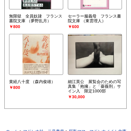
無限獄 全員奴隷 フランス
セーラー服義母 フランス書
書院文庫
（夢野乱月）
院文庫
（東雲理人）
￥800
￥600
黄経八十度
（森内俊雄）
細江英公 展覧会のための写
真集「抱擁」と「薔薇刑」サ
￥800
イン入 限定1000部
￥30,000