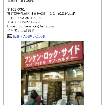
書籍商 文献書院
岡山県
広島県
200円
200円
〒101-0051
東京都千代田区神田神保町 2-3 飯島ビル1F
ＴＥＬ：03-3511-8226
山口県
徳島県
200円
200円
ＦＡＸ：03-3511-8226
Email：bunkenshoin@nifty.com
香川県
愛媛県
200円
200円
担当者：山田 昌男
店舗へのお問い合わせ
高知県
福岡県
200円
200円
佐賀県
長崎県
200円
200円
熊本県
大分県
200円
200円
宮崎県
鹿児島県
200円
200円
沖縄県
200円