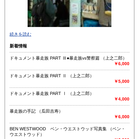
-
続きを読む
沿線名：東京メトロ半蔵門線 都営三田線 都営新宿線
新着情報
最寄駅：神保町駅徒歩1分
営業時間：平日10:30-19:00 日・祝日11:00-18:30
ドキュメント暴走族 PART Ⅲ●暴走族vs警察篇 （上之二郎）
定休日：年末年始(30日～3日)※28日以降の通販は翌年以降対
￥6,000
応とさせていただきます。
ドキュメント暴走族 PART Ⅱ （上之二郎）
書籍の買取について
￥5,000
-
ドキュメント暴走族 PART Ⅰ （上之二郎）
￥4,000
取り扱い分野
趣味、サブカルチャー、古書一般（その他）
暴走族の手記 （瓜田吉寿）
ロック、アイドル、サブカルチャー、古書一般等
￥6,000
BEN WESTWOOD ベン・ウエストウッド写真集 （ベン・
ウエストウッド）