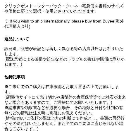
クリックポスト・レターパック・クロネコ宅急便を書籍のサイズ
や価格に応じて選択・使用とさせていただきます。
※ If you wish to ship internationally, please buy from Buyee(海外
代理購入会社)
返品について
誤発送、状態が表記とは著しく異なる等の店責以外はお断りいた
します。
(配送業者による破損や紛失などのトラブルの責任や賠償は承りか
ねます。)
他特記事項
※ご来店でのご購入は在庫確認とお取り置きの上でお願いしま
す。
(店頭/他サイトにて売り切れや店舗外の倉庫保管等でご対応が出来
ない場合もありますので、ご理解にてお願いいたします。)
※請求書や領収書などが必要な場合、その種類と日付や社判の有
無などの情報は注文時に明確にお教えください。
(情報の無いご依頼の際は当方の判断にて作成とし、書類の再発行
やその送付はいたしません。また全てのご要望に応じられない場
合もございます。)