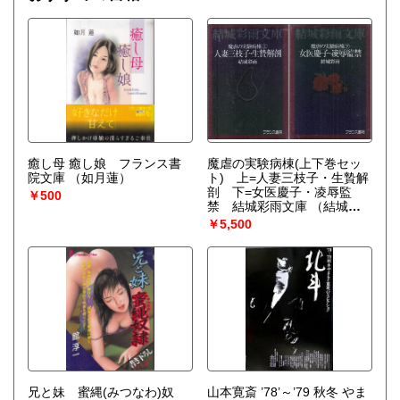
癒し母 癒し娘 フランス書
魔虐の実験病棟(上下巻セッ
院文庫
（如月蓮）
ト) 上=人妻三枝子・生贄解
剖 下=女医慶子・凌辱監
￥500
禁 結城彩雨文庫
（結城彩
雨）
￥5,500
兄と妹 蜜縄(みつなわ)奴
山本寛斎 ’78’～’79 秋冬 やま