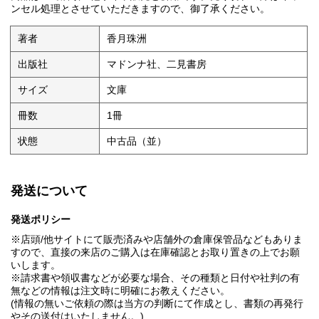
ンセル処理とさせていただきますので、御了承ください。
著者
香月珠洲
出版社
マドンナ社、二見書房
サイズ
文庫
冊数
1冊
状態
中古品（並）
発送について
発送ポリシー
※店頭/他サイトにて販売済みや店舗外の倉庫保管品などもありま
すので、直接の来店のご購入は在庫確認とお取り置きの上でお願
いします。
※請求書や領収書などが必要な場合、その種類と日付や社判の有
無などの情報は注文時に明確にお教えください。
(情報の無いご依頼の際は当方の判断にて作成とし、書類の再発行
やその送付はいたしません。)