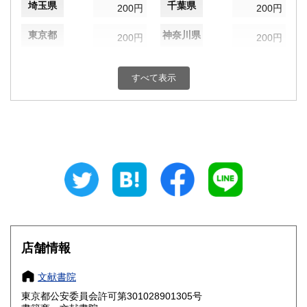
埼玉県
千葉県
200円
200円
東京都
神奈川県
200円
200円
新潟県
富山県
200円
200円
すべて表示
石川県
福井県
200円
200円
山梨県
長野県
200円
200円
岐阜県
静岡県
200円
200円
愛知県
三重県
200円
200円
滋賀県
京都府
200円
200円
大阪府
兵庫県
200円
200円
店舗情報
奈良県
和歌山県
200円
200円
文献書院
東京都公安委員会許可第301028901305号
鳥取県
島根県
200円
200円