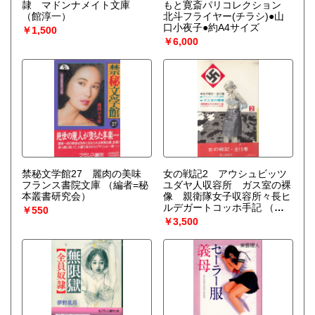
隷 マドンナメイト文庫
もと寛斎パリコレクション
（館淳一）
北斗フライヤー(チラシ)●山
口小夜子●約A4サイズ
￥1,500
￥6,000
禁秘文学館27 麗肉の美味
女の戦記2 アウシュビッツ
フランス書院文庫
（編者=秘
ユダヤ人収容所 ガス室の裸
本叢書研究会）
像 親衛隊女子収容所々長ヒ
ルデガートコッホ手記
（編
￥550
者=近代戦史研究会）
￥3,500