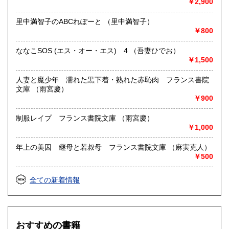
￥2,900
里中満智子のABCれぽーと （里中満智子）
￥800
ななこSOS (エス・オー・エス) 4 （吾妻ひでお）
￥1,500
人妻と魔少年 濡れた黒下着・熟れた赤恥肉 フランス書院
文庫 （雨宮慶）
￥900
制服レイプ フランス書院文庫 （雨宮慶）
￥1,000
年上の美囚 継母と若叔母 フランス書院文庫 （麻実克人）
￥500
全ての新着情報
おすすめの書籍