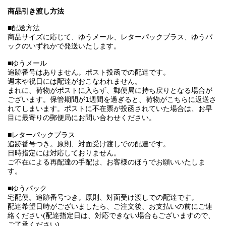
商品引き渡し方法
■配送方法
商品サイズに応じて、ゆうメール、レターパックプラス、ゆうパ
ックのいずれかで発送いたします。
■ゆうメール
追跡番号はありません。ポスト投函での配達です。
週末や祝日には配達がおこなわれません。
まれに、荷物がポストに入らず、郵便局に持ち戻りとなる場合が
ございます。保管期間が1週間を過ぎると、荷物がこちらに返送さ
れてしまいます。ポストに不在票が投函されていた場合は、お早
目に最寄りの郵便局にお問い合わせください。
■レターパックプラス
追跡番号つき。原則、対面受け渡しでの配達です。
日時指定には対応しておりません。
ご不在による再配達の手配は、お客様のほうでお願いいたしま
す。
■ゆうパック
宅配便。追跡番号つき。原則、対面受け渡しでの配達です。
配達希望日時がございましたら、ご注文後、お支払いの前にご連
絡ください(配達指定日は、対応できない場合もございますので、
ご了承ください)。