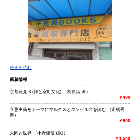
香川県
愛媛県
600円
600円
高知県
福岡県
600円
600円
佐賀県
長崎県
600円
600円
熊本県
大分県
600円
600円
宮崎県
鹿児島県
600円
600円
不死鳥BOOKSでは、書籍だけでなくCD、DVD、レコード、
続きを読む
沖縄県
ゲーム、おもちゃ、骨董品まであらゆるものの買い取りがで
600円
きます。店主が、日本全国買取にお伺いいたします。お気軽
新着情報
にお問い合わせください。出張費は、無料です。
京都発見 8 (禅と室町文化) （梅原猛 著）
沿線名：伯備線・桃太郎線(吉備線)
￥490
最寄駅：総社駅
営業時間：9時から17時
立憲主義をテーマにマルクスとエンゲルスを読む （市橋秀
定休日：年中無休
泰）
￥900
書籍の買取について
不死鳥BOOKSでは、書籍だけでなくCD、DVD、レコード、
人間と世界 （小野隆信 (訳)）
ゲーム、おもちゃ、骨董品まであらゆるものの買い取りがで
￥1,540