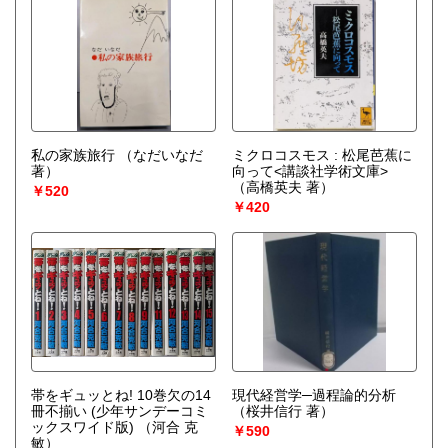
私の家族旅行
（なだいなだ
ミクロコスモス : 松尾芭蕉に
著）
向って<講談社学術文庫>
（高橋英夫 著）
￥520
￥420
帯をギュッとね! 10巻欠の14
現代経営学─過程論的分析
冊不揃い (少年サンデーコミ
（桜井信行 著）
ックスワイド版)
（河合 克
￥590
敏）