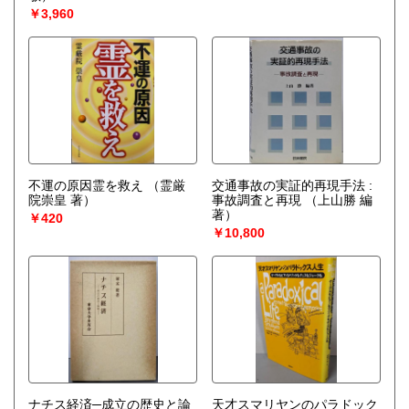
￥3,960
不運の原因霊を救え
（霊厳
交通事故の実証的再現手法 :
院崇皇 著）
事故調査と再現
（上山勝 編
著）
￥420
￥10,800
ナチス経済─成立の歴史と論
天才スマリヤンのパラドック