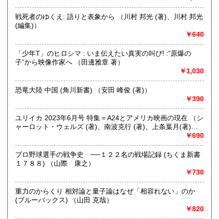
きます。店主が、日本全国買取にお伺いいたします。お気軽
にお問い合わせください。出張費は、無料です。
戦死者のゆくえ: 語りと表象から （川村 邦光 (著)、川村 邦光
(編集)）
￥640
取り扱い分野
哲学宗教、歴史、社会科学、自然科学、美術工芸、趣味、外
「少年T」のヒロシマ : いま伝えたい真実の叫び! :”原爆の
国書、サブカルチャー、古書一般（その他）
子”から映像作家へ （田邊雅章 著）
オールジャンル
￥1,030
恐竜大陸 中国 (角川新書) （安田 峰俊 (著)）
￥390
ユリイカ 2023年6月号 特集＝A24とアメリカ映画の現在 （シ
ャーロット・ウェルズ (著)、南波克行 (著)、上条葉月(著)、
五所純子 (著)）
￥690
プロ野球選手の戦争史 ──１２２名の戦場記録 (ちくま新書
１７８８) （山際 康之）
￥730
重力のからくり 相対論と量子論はなぜ「相容れない」のか
(ブルーバックス) （山田 克哉）
￥820