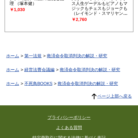
理
（塚本健）
ス人生ゲーデルもピアノもマ
ジックもチェスもジョークも
￥1,030
（レイモンド・スマリヤン
著 ; 高橋昌一郎 訳）
￥2,760
ホーム
第一法規
救済命令取消判決の解説・研究
ホーム
経営法曹会議編
救済命令取消判決の解説・研究
ホーム
不死鳥BOOKS
救済命令取消判決の解説・研究
ページ上部へ戻る
プライバシーポリシー
よくある質問
特定商取引に関する法律に基づく表記