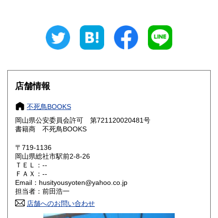
石川県
福井県
600円
600円
山梨県
長野県
600円
600円
岐阜県
静岡県
600円
600円
愛知県
三重県
600円
600円
店舗情報
滋賀県
京都府
600円
600円
不死鳥BOOKS
大阪府
兵庫県
600円
600円
岡山県公安委員会許可 第721120020481号
書籍商 不死鳥BOOKS
奈良県
和歌山県
600円
600円
〒719-1136
岡山県総社市駅前2-8-26
鳥取県
島根県
600円
600円
ＴＥＬ：--
ＦＡＸ：--
岡山県
広島県
600円
600円
Email：husityousyoten@yahoo.co.jp
担当者：前田浩一
山口県
徳島県
600円
600円
店舗へのお問い合わせ