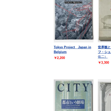
Tokyo Project Japan in
世界観と
Belgium
フ・シュ
佑二）
￥2,200
￥3,300