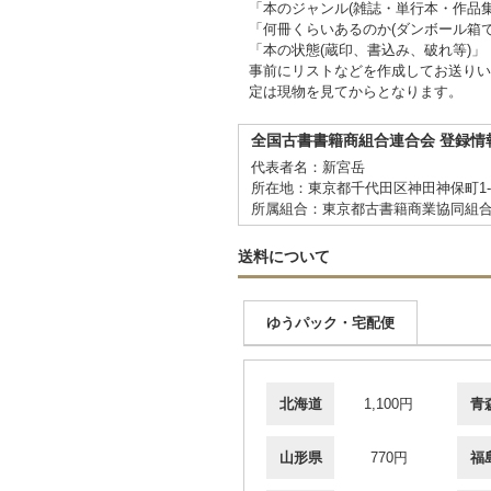
「本のジャンル(雑誌・単行本・作品
「何冊くらいあるのか(ダンボール箱で
「本の状態(蔵印、書込み、破れ等)」
事前にリストなどを作成してお送りい
定は現物を見てからとなります。
全国古書書籍商組合連合会 登録情
代表者名：新宮岳
所在地：東京都千代田区神田神保町1-
所属組合：東京都古書籍商業協同組
送料について
ゆうパック・宅配便
北海道
1,100円
青
山形県
770円
福