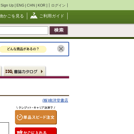
Sign Up [
ENG
|
CHN
|
KOR
]
ログイン
物かごを見る
ご利用ガイド
(株)南洋堂書店