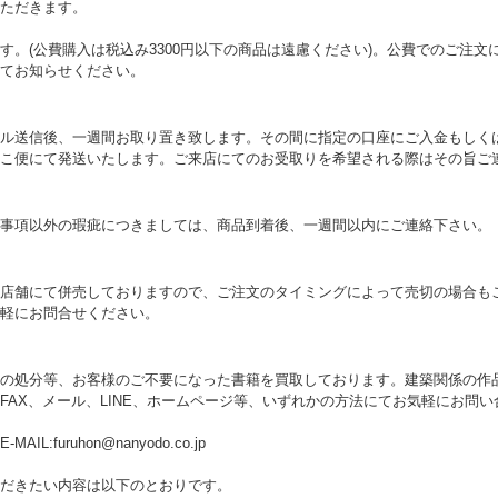
ただきます。
す。(公費購入は税込み3300円以下の商品は遠慮ください)。公費でのご注
てお知らせください。
ル送信後、一週間お取り置き致します。その間に指定の口座にご入金もしく
こ便にて発送いたします。ご来店にてのお受取りを希望される際はその旨ご
事項以外の瑕疵につきましては、商品到着後、一週間以内にご連絡下さい。
店舗にて併売しておりますので、ご注文のタイミングによって売切の場合も
軽にお問合せください。
の処分等、お客様のご不要になった書籍を買取しております。建築関係の作
FAX、メール、LINE、ホームページ等、いずれかの方法にてお気軽にお問
 E-MAIL:furuhon@nanyodo.co.jp
だきたい内容は以下のとおりです。