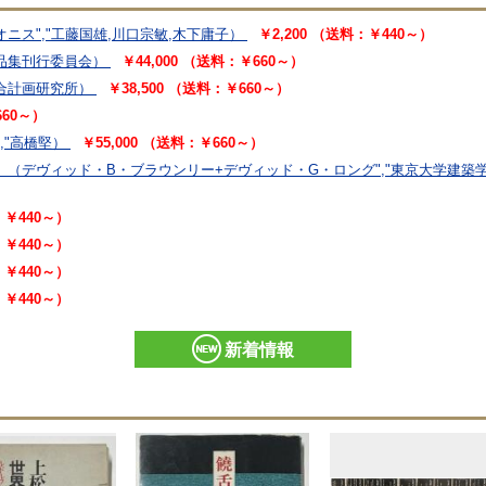
ニス","工藤国雄,川口宗敏,木下庸子）
￥2,200 （送料：￥440～）
品集刊行委員会）
￥44,000 （送料：￥660～）
合計画研究所）
￥38,500 （送料：￥660～）
660～）
","高橋堅）
￥55,000 （送料：￥660～）
）
（デヴィッド・B・ブラウンリー+デヴィッド・G・ロング","東京大学建築
：￥440～）
：￥440～）
：￥440～）
：￥440～）
新着情報