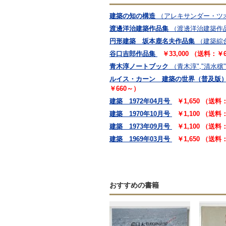
建築の知の構造
（アレキサンダー・ツオ
渡邊洋治建築作品集
（渡邊洋治建築作
円形建築 坂本鹿名夫作品集
（建築綜
谷口吉郎作品集
￥33,000 （送料：￥
青木淳ノートブック
（青木淳","清水穣
ルイス・カーン 建築の世界（普及版
￥660～）
建築 1972年04月号
￥1,650 （送料
建築 1970年10月号
￥1,100 （送料
建築 1973年09月号
￥1,100 （送料
建築 1969年03月号
￥1,650 （送料
おすすめの書籍