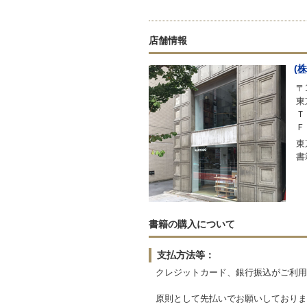
店舗情報
(
〒1
東
Ｔ
Ｆ
東
書
書籍の購入について
支払方法等：
クレジットカード、銀行振込がご利用
原則として先払いでお願いしておりま