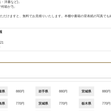
集・洋書など)」
何箱か?)」
ただけますと、無料でお見積りいたします。本棚や書籍の背表紙の写真でも
報
21
合
森県
880円
岩手県
880円
宮城県
880円
島県
770円
茨城県
770円
栃木県
770円