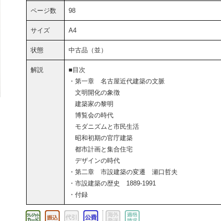
ページ数
98
サイズ
A4
状態
中古品（並）
解説
■目次
・第一章 名古屋近代建築の文脈
文明開化の象徴
建築家の黎明
博覧会の時代
モダニズムと市民生活
昭和初期の官庁建築
都市計画と集合住宅
デザインの時代
・第二章 市設建築の変遷 瀬口哲夫
・市設建築の歴史 1889-1991
・付録