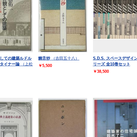
しての建築ルドル
饒舌抄
（吉田五十八）
S.D.S. スペースデザイ
タイナー論
（上松
リーズ 全10巻セット
￥5,500
￥38,500