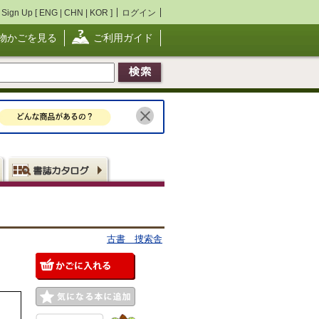
Sign Up [
ENG
|
CHN
|
KOR
]
ログイン
物かごを見る
ご利用ガイド
古書 捜索舎