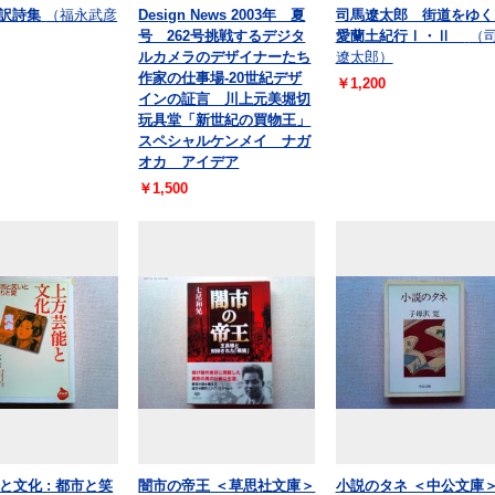
 訳詩集
（福永武彦
Design News 2003年 夏
司馬遼太郎 街道をゆ
号 262号挑戦するデジタ
愛蘭土紀行Ⅰ・Ⅱ
（
ルカメラのデザイナーたち
遼太郎）
作家の仕事場-20世紀デザ
￥1,200
インの証言 川上元美堀切
玩具堂「新世紀の買物王」
スペシャルケンメイ ナガ
オカ アイデア
￥1,500
と文化 : 都市と笑
闇市の帝王 ＜草思社文庫＞
小説のタネ ＜中公文庫