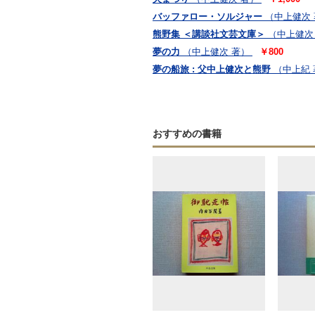
バッファロー・ソルジャー
（中上健次
熊野集 ＜講談社文芸文庫＞
（中上健次
夢の力
（中上健次 著）
￥800
夢の船旅 : 父中上健次と熊野
（中上紀 
おすすめの書籍