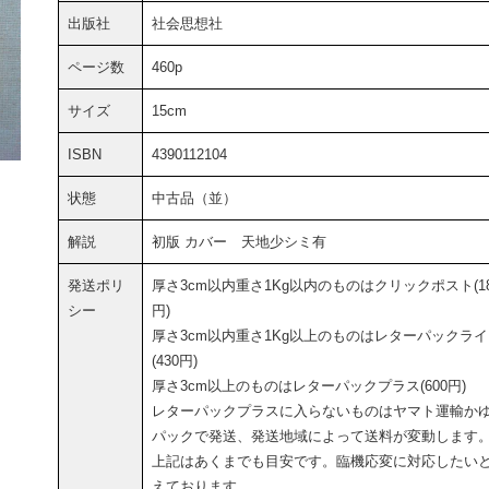
出版社
社会思想社
ページ数
460p
サイズ
15cm
ISBN
4390112104
状態
中古品（並）
解説
初版 カバー 天地少シミ有
発送ポリ
厚さ3cm以内重さ1Kg以内のものはクリックポスト(18
シー
円)
厚さ3cm以内重さ1Kg以上のものはレターパックラ
(430円)
厚さ3cm以上のものはレターパックプラス(600円)
レターパックプラスに入らないものはヤマト運輸か
パックで発送、発送地域によって送料が変動します
上記はあくまでも目安です。臨機応変に対応したい
えております。