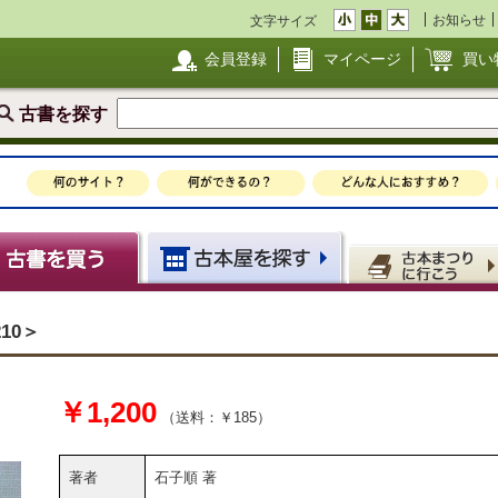
お知らせ
文字サイズ
会員登録
マイページ
買い
古書を探す
10＞
￥1,200
（送料：￥185）
著者
石子順 著