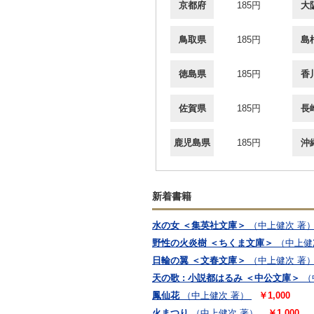
京都府
185円
大
鳥取県
185円
島
徳島県
185円
香
佐賀県
185円
長
鹿児島県
185円
沖
新着書籍
水の女 ＜集英社文庫＞
（中上健次 著
野性の火炎樹 ＜ちくま文庫＞
（中上健
日輪の翼 ＜文春文庫＞
（中上健次 著
天の歌 : 小説都はるみ ＜中公文庫＞
（
鳳仙花
（中上健次 著）
￥1,000
火まつり
（中上健次 著）
￥1,000