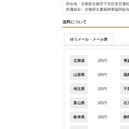
所在地：京都府京都市下京区若宮通松
所属組合：京都府古書籍商業協同組
送料について
ゆうメール・メール便
北海道
185円
青
山形県
185円
福
埼玉県
185円
千
富山県
185円
石
岐阜県
185円
静