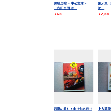
御馳走帖 ＜中公文庫＞
象牙集 :
（内田百間 著）
訳）
￥600
￥2,000
四季の香り : 走り旬名残り
上方芸能