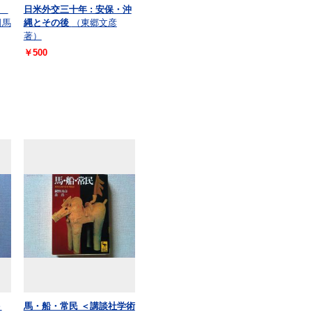
く
日米外交三十年 : 安保・沖
司馬
縄とその後
（東郷文彦
著）
￥500
＞
馬・船・常民 ＜講談社学術