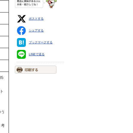
ポストする
シェアする
ブックマークする
LINEで送る
5
イト
ゆう
。
と考