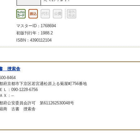
マスターID：1768694
初版刊行年：1988.2
ISBN：4390112104
書 捜索舎
00-8464
都府京都市下京区若宮通松原上る菊屋町756番地
ＥＬ：090-1228-6756
ＡＸ：--
都府公安委員会許可 第611262530048号
籍商 古書 捜索舎