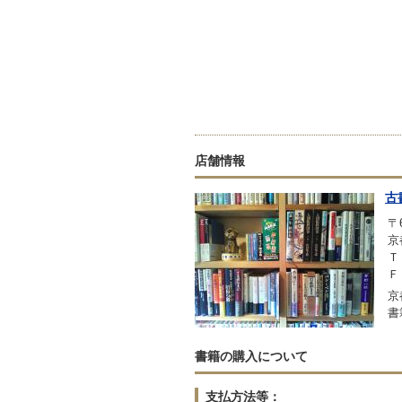
店舗情報
古
〒6
京
Ｔ
Ｆ
京
書
書籍の購入について
支払方法等：