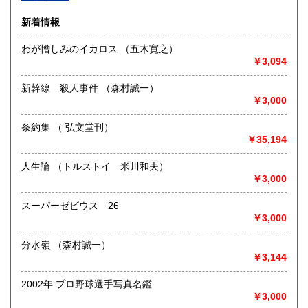
沿線名：-
新着情報
最寄駅：-
営業時間：-
わが憎しみのイカロス （五木寛之）
定休日：-
￥3,094
書籍の買取について
新幹線 殺人事件 （森村誠一）
-
￥3,000
条約集 （ 弘文堂刊）
取り扱い分野
￥35,194
総記、哲学宗教、歴史、社会科学、自然科学、美術工芸、国
語国文、外国文学、古典籍、近代文献、趣味、外国書、サブ
人生論 （トルストイ 米川和夫）
カルチャー、古書一般（その他）
￥3,000
書籍全般
スーパーゼビウス 26
￥3,000
分水嶺 （森村誠一）
￥3,144
2002年 プロ野球選手写真名鑑
￥3,000