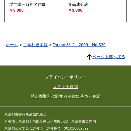
浮世絵三百年名作展
食品成分表
￥3,000
￥3,000
ホーム
古本配達本舗
Tarzan 8/12 2009 No.539
ページ上部へ戻る
プライバシーポリシー
よくある質問
特定商取引に関する法律に基づく表記
東京都古書籍商業協同組合
所在地：東京都千代田区神田小川町3-22 東京古書会館内
東京都公安委員会許可済 許可番号 301026602392