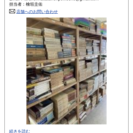
香川県
愛媛県
800円
800円
担当者：檜垣圭佑
店舗へのお問い合わせ
高知県
福岡県
800円
800円
佐賀県
長崎県
800円
800円
熊本県
大分県
800円
800円
宮崎県
鹿児島県
800円
800円
沖縄県
1,500円
-
続きを読む