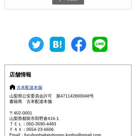
石川県
福井県
800円
800円
山梨県
長野県
800円
800円
岐阜県
静岡県
800円
800円
愛知県
三重県
800円
800円
滋賀県
京都府
800円
800円
大阪府
兵庫県
800円
800円
店舗情報
奈良県
和歌山県
800円
800円
古本配達本舗
山梨県公安委員会許可 第471142800048号
鳥取県
島根県
800円
800円
書籍商 古本配達本舗
岡山県
広島県
800円
800円
〒402-0001
山梨県都留市田野倉416-1
ＴＥＬ：050-3590-4483
山口県
徳島県
800円
800円
ＦＡＸ：0554-23-6606
Email：furuhonhaitatuhonpo.kosho@gmail.com