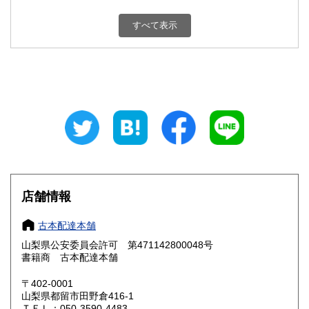
新潟県
富山県
800円
800円
すべて表示
石川県
福井県
800円
800円
山梨県
長野県
800円
800円
岐阜県
静岡県
800円
800円
愛知県
三重県
800円
800円
滋賀県
京都府
800円
800円
大阪府
兵庫県
800円
800円
店舗情報
奈良県
和歌山県
800円
800円
古本配達本舗
山梨県公安委員会許可 第471142800048号
鳥取県
島根県
800円
800円
書籍商 古本配達本舗
岡山県
広島県
800円
800円
〒402-0001
山梨県都留市田野倉416-1
ＴＥＬ：050-3590-4483
山口県
徳島県