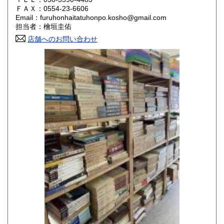
800円
800円
ＦＡＸ：0554-23-6606
Email：furuhonhaitatuhonpo.kosho@gmail.com
香川県
愛媛県
800円
800円
担当者：檜垣圭佑
店舗へのお問い合わせ
高知県
福岡県
800円
800円
佐賀県
長崎県
800円
800円
熊本県
大分県
800円
800円
宮崎県
鹿児島県
800円
800円
沖縄県
1,500円