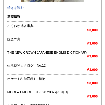
-
続きを読む
沿線名：-
新着情報
最寄駅：-
営業時間：-
ふくおか博多事典
定休日：-
￥3,000
書籍の買取について
国語辞典
-
￥3,000
THE NEW CROWN JAPANESE ENGLIS DICTIONARY
取り扱い分野
￥3,000
総記、哲学宗教、歴史、社会科学、自然科学、美術工芸、国
語国文、外国文学、古典籍、近代文献、趣味、外国書、サブ
生活便利カタログ No.12
カルチャー、古書一般（その他）
￥3,000
書籍全般
ポケット科学図鑑1 植物
￥3,000
MODEeｔMODE No.320 2002年10月号
￥3,000