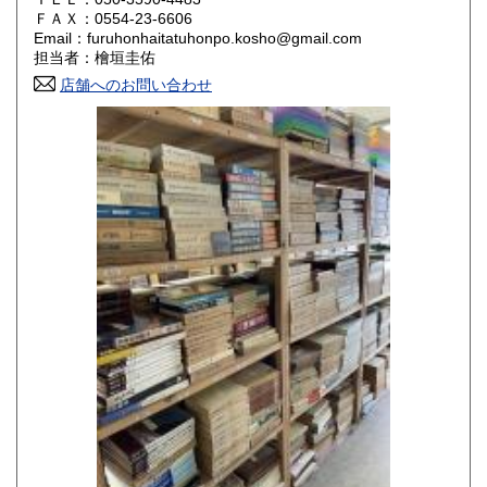
800円
800円
ＦＡＸ：0554-23-6606
Email：furuhonhaitatuhonpo.kosho@gmail.com
香川県
愛媛県
800円
800円
担当者：檜垣圭佑
店舗へのお問い合わせ
高知県
福岡県
800円
800円
佐賀県
長崎県
800円
800円
熊本県
大分県
800円
800円
宮崎県
鹿児島県
800円
800円
沖縄県
1,500円