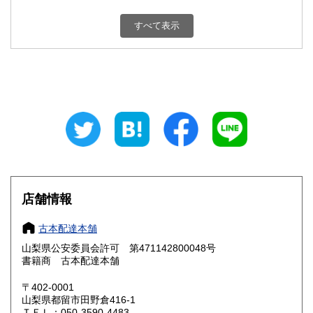
新潟県
富山県
800円
800円
すべて表示
石川県
福井県
800円
800円
山梨県
長野県
800円
800円
岐阜県
静岡県
800円
800円
愛知県
三重県
800円
800円
滋賀県
京都府
800円
800円
大阪府
兵庫県
800円
800円
店舗情報
奈良県
和歌山県
800円
800円
古本配達本舗
山梨県公安委員会許可 第471142800048号
鳥取県
島根県
800円
800円
書籍商 古本配達本舗
岡山県
広島県
800円
800円
〒402-0001
山梨県都留市田野倉416-1
ＴＥＬ：050-3590-4483
山口県
徳島県