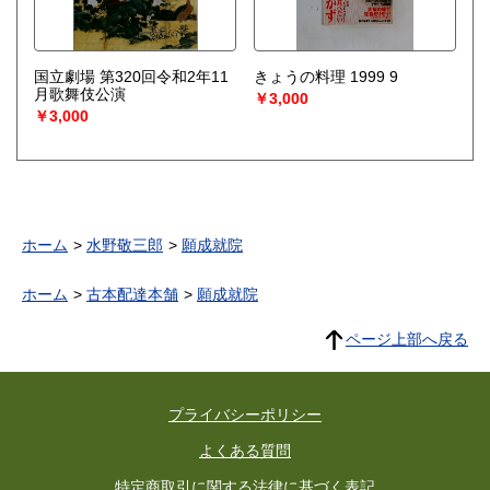
国立劇場 第320回令和2年11
きょうの料理 1999 9
月歌舞伎公演
￥3,000
￥3,000
ホーム
水野敬三郎
願成就院
ホーム
古本配達本舗
願成就院
ページ上部へ戻る
プライバシーポリシー
よくある質問
特定商取引に関する法律に基づく表記