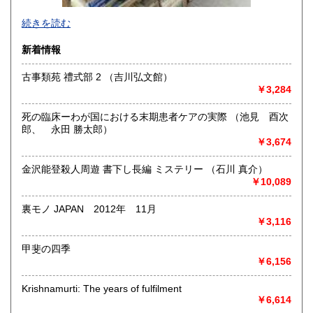
-
続きを読む
沿線名：-
新着情報
最寄駅：-
営業時間：-
古事類苑 禮式部 2 （吉川弘文館）
定休日：-
￥3,284
書籍の買取について
死の臨床ーわが国における末期患者ケアの実際 （池見 酉次
-
郎、 永田 勝太郎）
￥3,674
取り扱い分野
金沢能登殺人周遊 書下し長編 ミステリー （石川 真介）
総記、哲学宗教、歴史、社会科学、自然科学、美術工芸、国
￥10,089
語国文、外国文学、古典籍、近代文献、趣味、外国書、サブ
カルチャー、古書一般（その他）
裏モノ JAPAN 2012年 11月
書籍全般
￥3,116
甲斐の四季
￥6,156
Krishnamurti: The years of fulfilment
￥6,614