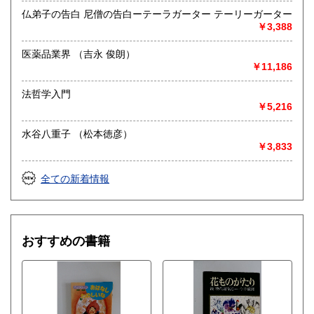
仏弟子の告白 尼僧の告白ーテーラガーター テーリーガーター
￥3,388
医薬品業界 （吉永 俊朗）
￥11,186
法哲学入門
￥5,216
水谷八重子 （松本徳彦）
￥3,833
全ての新着情報
おすすめの書籍