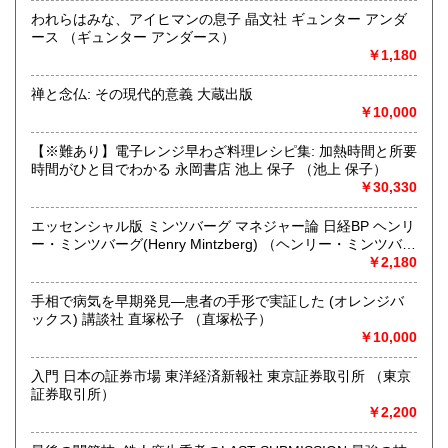
350円
350円
われらはみな、アイヒマンの息子 晶文社 ギュンター アンダ
沿線名：井原線
ース （ギュンター アンダース）
宮崎県
鹿児島県
350円
350円
最寄駅：矢掛駅
￥1,180
営業時間：10:00～17:00
沖縄県
定休日：日曜日
350円
禅と念仏: その現代的意義 大蔵出版
￥10,000
書籍の買取について
【※難あり】電子レンジ早わざ料理レシピ集: 加熱時間と所要
メールにてお問い合わせください。
時間がひと目でわかる 永岡書店 池上 保子 （池上 保子）
￥30,330
取り扱い分野
エッセンシャル版 ミンツバーグ マネジャー論 日経BP ヘンリ
古書一般（その他）
ー・ミンツバーグ(Henry Mintzberg) （ヘンリー・ミンツバー
書籍全般
グ(Henry Mintzberg)）
￥2,180
手相で病気を早期発見―患者の手形で実証した (オレンジバ
ックス) 講談社 直塚松子 （直塚松子）
￥10,000
入門 日本の証券市場 東洋経済新報社 東京証券取引所 （東京
証券取引所）
￥2,200