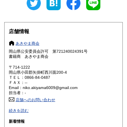
愛知県
三重県
350円
350円
滋賀県
京都府
350円
350円
大阪府
兵庫県
350円
350円
店舗情報
奈良県
和歌山県
350円
350円
あきやま商会
岡山県公安委員会許可 第721240024391号
鳥取県
島根県
350円
350円
書籍商 あきやま商会
岡山県
広島県
350円
350円
〒714-1222
岡山県小田郡矢掛町西川面200-4
ＴＥＬ：0866-84-0487
山口県
徳島県
350円
350円
ＦＡＸ：--
Email：niko.akiyama6009@gmail.com
香川県
愛媛県
350円
350円
担当者：-
店舗へのお問い合わせ
高知県
福岡県
350円
350円
To our international customers: Please complete your
続きを読む
purchase via ZenMarket for safe and secure global shipping.
佐賀県
長崎県
350円
350円
↓↓↓↓
https://zenplus.jp/search?seller=akiyamasyoukai
新着情報
https://zenmarket.jp/s/akiyamasyoukai
熊本県
大分県