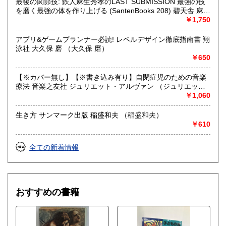
最後の関節技: 鉄人麻生秀孝のLAST SUBMISSION 最強の技
を磨く最強の体を作り上げる (SantenBooks 208) 碧天舎 麻生
秀孝 （麻生 秀孝）
￥1,750
アプリ&ゲームプランナー必読! レベルデザイン徹底指南書 翔
泳社 大久保 磨 （大久保 磨）
￥650
【※カバー無し】【※書き込み有り】自閉症児のための音楽
療法 音楽之友社 ジュリエット・アルヴァン （ジュリエッ
ト・アルヴァン）
￥1,060
生き方 サンマーク出版 稲盛和夫 （稲盛和夫）
￥610
全ての新着情報
おすすめの書籍