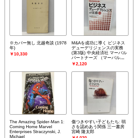
※カバー無し 北越奇談 (1978
M&Aを成功に導く ビジネス
年)
デューデリジェンスの実務
(第3版) 中央経済社 マーバル
￥10,330
パートナーズ
（マーバルパ
ートナーズ）
￥2,120
The Amazing Spider-Man 1:
傷つきやすい子どもたち: 弱
Coming Home Marvel
さを認めあう関係 三一書房
Enterprises Straczynski, J.
宮崎 隆太郎
Michael
￥4,020