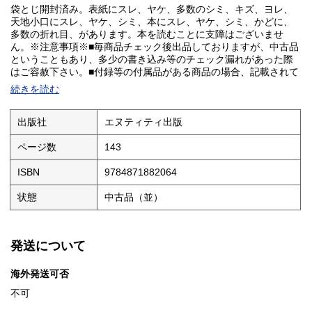
袋とじ開封済み。表紙にスレ、ヤケ、多数のシミ、キズ、ヨレ、
天地小口にスレ、ヤケ、シミ、本にスレ、ヤケ、シミ、かどに、
多数の折れ目、があります。本を読むことに支障はございませ
ん。※注意事項※■毎商品チェック後出品しておりますが、中古品
ということもあり、多少の書き込み等のチェック漏れがあった際
はご容赦下さい。■付録等の付属品がある商品の場合、記載されて
いない物は『付属なし』とご理解下さい。■併売販売をしているた
続きを読む
め、在庫切れの場合はキャンセルとなります。予めご了承くださ
い。
出版社
エヌティティ出版
ページ数
143
ISBN
9784871882064
状態
中古品（並）
発送について
海外発送可否
不可