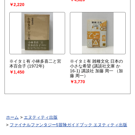
￥2,220
※イタミ有 小林多喜二と宮
※イタミ有 雑種文化 日本の
本百合子 (1972年)
小さな希望 (講談社文庫 か
16-1) 講談社 加藤 周一
（加
￥1,450
藤 周一）
￥3,770
ホーム
エヌティティ出版
ファイナルファンタジー5冒険ガイドブック エヌティティ出版