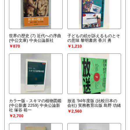
世界の歴史 (7) 近代への序曲
子どもの絵が訴えるものとそ
(中公文庫) 中央公論新社
の意味 黎明書房 香川 勇
￥870
￥1,210
カラー版 - スキマの植物図鑑
放送 ’94年度版 (比較日本の
(中公新書 2259) 中央公論新
会社) 実務教育出版 島野 功緒
社 塚谷 裕一
￥2,560
￥2,700