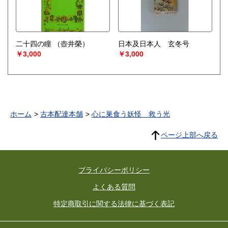
二十四の瞳
（壺井榮）
日本及日本人 玄冬号
￥3,000
￥3,000
ホーム
古本配達本舗
心に巣食う妖怪 救う光
ページ上部へ戻る
プライバシーポリシー
よくある質問
特定商取引に関する法律に基づく表記