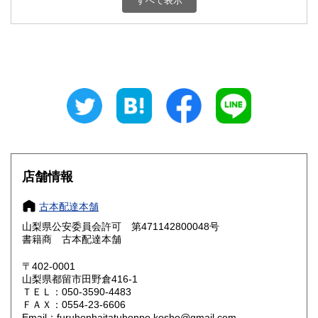
すべて表示
石川県
福井県
800円
800円
山梨県
長野県
800円
800円
岐阜県
静岡県
800円
800円
愛知県
三重県
800円
800円
滋賀県
京都府
800円
800円
大阪府
兵庫県
800円
800円
店舗情報
奈良県
和歌山県
800円
800円
古本配達本舗
山梨県公安委員会許可 第471142800048号
鳥取県
島根県
800円
800円
書籍商 古本配達本舗
岡山県
広島県
800円
800円
〒402-0001
山梨県都留市田野倉416-1
ＴＥＬ：050-3590-4483
山口県
徳島県
800円
800円
ＦＡＸ：0554-23-6606
Email：furuhonhaitatuhonpo.kosho@gmail.com