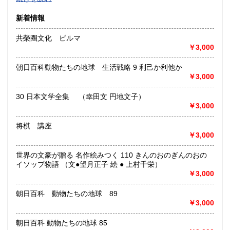
沿線名：-
新着情報
最寄駅：-
営業時間：-
共榮圈文化 ビルマ
定休日：-
￥3,000
書籍の買取について
朝日百科動物たちの地球 生活戦略 9 利己か利他か
-
￥3,000
30 日本文学全集 （幸田文 円地文子）
取り扱い分野
￥3,000
総記、哲学宗教、歴史、社会科学、自然科学、美術工芸、国
語国文、外国文学、古典籍、近代文献、趣味、外国書、サブ
将棋 講座
カルチャー、古書一般（その他）
￥3,000
書籍全般
世界の文豪が贈る 名作絵みつく 110 きんのおのぎんのおの
イソップ物語 （文●望月正子 絵 ● 上村千栄）
￥3,000
朝日百科 動物たちの地球 89
￥3,000
朝日百科 動物たちの地球 85