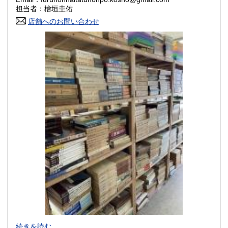
香川県
愛媛県
800円
800円
担当者：檜垣圭佑
店舗へのお問い合わせ
高知県
福岡県
800円
800円
佐賀県
長崎県
800円
800円
熊本県
大分県
800円
800円
宮崎県
鹿児島県
800円
800円
沖縄県
1,500円
-
続きを読む