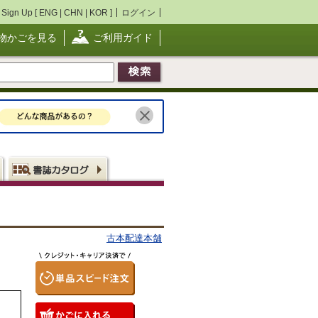
Sign Up [
ENG
|
CHN
|
KOR
]
ログイン
物かごを見る
ご利用ガイド
古本配達本舗