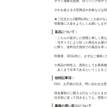
ヤマト運輸宅急便、ゆうパック60サイ
それを超える大型商品や全集などは別
★ご注文から2週間以内にご入金のな
到着後に入金をよろしくお願いします
返品について：
・こちらの提示した状態と著しく異な
・当方ミスにより誤った商品をお届け
に限り、送料当方負担での返品を承っ
到着後、3日以内に、まずはご連絡く
※商品の特性上、原則としてお客様都
あくまで古本であるということをご
他特記事項：
FAX、お手紙の注文、問い合わせは
現金書留のご購入も行なっておりませ
注文前に送って頂きましても、受取り
書籍の買い取りについて