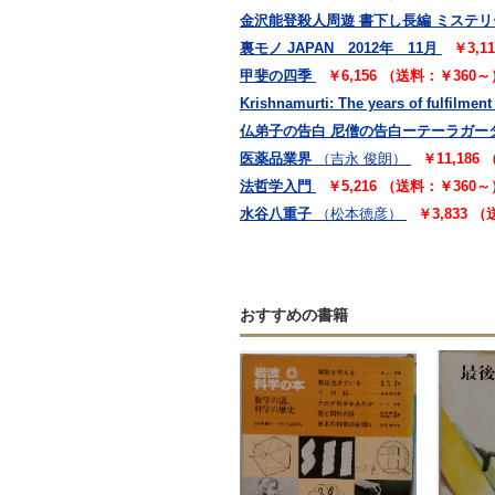
金沢能登殺人周遊 書下し長編 ミステリ
裏モノ JAPAN 2012年 11月
￥3,1
甲斐の四季
￥6,156 （送料：￥360～
Krishnamurti: The years of fulfilment
仏弟子の告白 尼僧の告白ーテーラガー
医薬品業界
（吉永 俊朗）
￥11,186
法哲学入門
￥5,216 （送料：￥360～
水谷八重子
（松本徳彦）
￥3,833 
おすすめの書籍