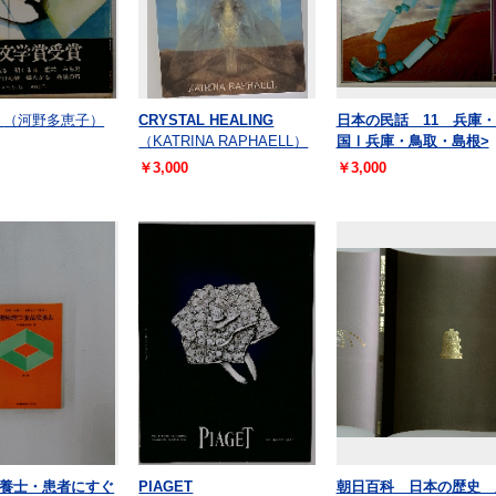
（河野多恵子）
CRYSTAL HEALING
日本の民話 11 兵庫
（KATRINA RAPHAELL）
国Ⅰ兵庫・鳥取・島根>
￥3,000
￥3,000
養士・患者にすぐ
PIAGET
朝日百科 日本の歴史 