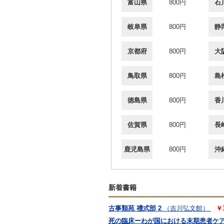
富山県
800円
石
岐阜県
800円
静
京都府
800円
大
鳥取県
800円
島
徳島県
800円
香
佐賀県
800円
長
鹿児島県
800円
沖
新着書籍
古事類苑 禮式部 2
（吉川弘文館）
￥
死の臨床ーわが国における末期患者ケ