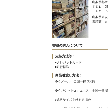
山梨県都留市
ＴＥＬ：050-
ＦＡＸ：0554
山梨県公安委
書籍商 古
書籍の購入について
支払方法等：
■クレジットカード
■銀行振込
商品引渡し方法：
ゆうメール 全国一律 360円
ゆうパケットorネコポス 全国一律 5
↓規格サイズを超える場合