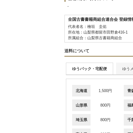
-
全国古書書籍商組合連合会 登録情
代表者名：檜垣 圭佑
所在地：山梨県都留市田野倉416-1
所属組合：山梨県古書籍商組合
送料について
ゆうパック・宅配便
ゆう
北海道
1,500円
青
山形県
800円
福
埼玉県
800円
千