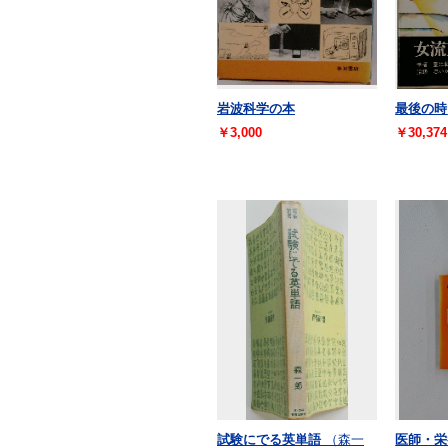
岩波科学の本
最後の時
￥3,000
￥30,374
試験にでる英単語
（森一
医師・栄