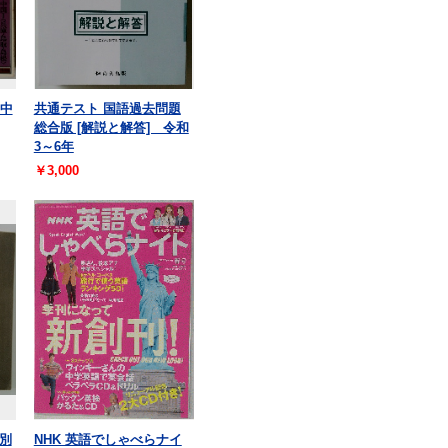
・中
共通テスト 国語過去問題
総合版 [解説と解答] 令和
3～6年
￥3,000
別
NHK 英語でしゃべらナイ