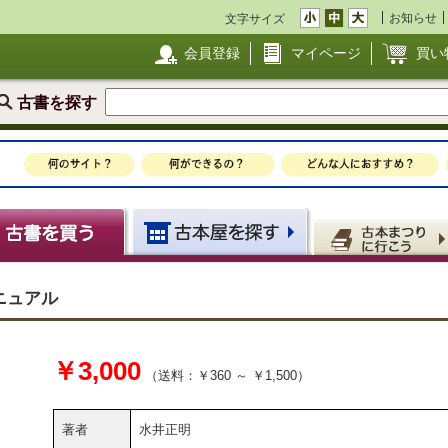
お知らせ
文字サイズ
会員登録
マイページ
買い
古書を探す
ニュアル
￥3,000
（送料：￥360 ～ ￥1,500）
著者
水井正明