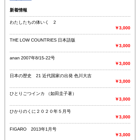
沿線名：-
新着情報
最寄駅：-
営業時間：-
わたしたちの体いく 2
定休日：-
￥3,000
書籍の買取について
THE LOW COUNTRIES 日本語版
-
￥3,000
anan 2007年8/15-22号
取り扱い分野
￥3,000
総記、哲学宗教、歴史、社会科学、自然科学、美術工芸、国
語国文、外国文学、古典籍、近代文献、趣味、外国書、サブ
日本の歴史 21 近代国家の出発 色川大吉
カルチャー、古書一般（その他）
￥3,000
書籍全般
ひとりごつインカ （如田圭子著）
￥3,000
ひかりのくに２０２０年５月号
￥3,000
FIGARO 2013年1月号
￥3,000