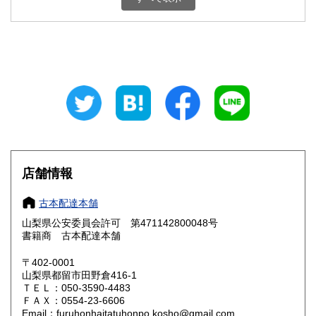
石川県
福井県
800円
800円
山梨県
長野県
800円
800円
岐阜県
静岡県
800円
800円
愛知県
三重県
800円
800円
滋賀県
京都府
800円
800円
大阪府
兵庫県
800円
800円
店舗情報
奈良県
和歌山県
800円
800円
古本配達本舗
山梨県公安委員会許可 第471142800048号
鳥取県
島根県
800円
800円
書籍商 古本配達本舗
岡山県
広島県
800円
800円
〒402-0001
山梨県都留市田野倉416-1
ＴＥＬ：050-3590-4483
山口県
徳島県
800円
800円
ＦＡＸ：0554-23-6606
Email：furuhonhaitatuhonpo.kosho@gmail.com