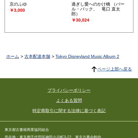
京のふゆ
過ぎし愛へのかけ橋
（パー
ル・バック、 竜口 直太
￥3,000
郎）
￥30,024
ホーム
古本配達本舗
Tokyo Disneyland Music Album 2
ページ上部へ戻る
プライバシーポリシー
よくある質問
特定商取引に関する法律に基づく表記
東京都古書籍商業協同組合
所在地：東京都千代田区神田小川町3-22 東京古書会館内