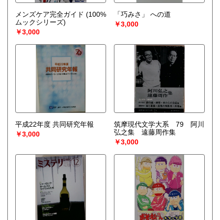
メンズケア完全ガイド (100%
「巧みさ」 への道
ムックシリーズ)
￥3,000
￥3,000
平成22年度 共同研究年報
筑摩現代文学大系 79 阿川
弘之集 遠藤周作集
￥3,000
￥3,000