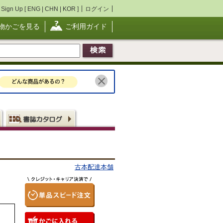
Sign Up [
ENG
|
CHN
|
KOR
]
ログイン
物かごを見る
ご利用ガイド
古本配達本舗