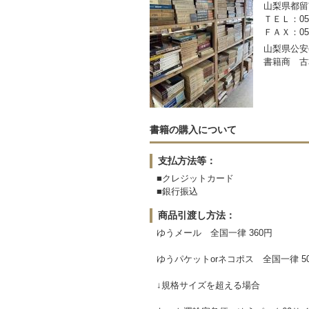
山梨県都留市
ＴＥＬ：050-
ＦＡＸ：0554
山梨県公安委
書籍商 古
書籍の購入について
支払方法等：
■クレジットカード
■銀行振込
商品引渡し方法：
ゆうメール 全国一律 360円
ゆうパケットorネコポス 全国一律 5
↓規格サイズを超える場合