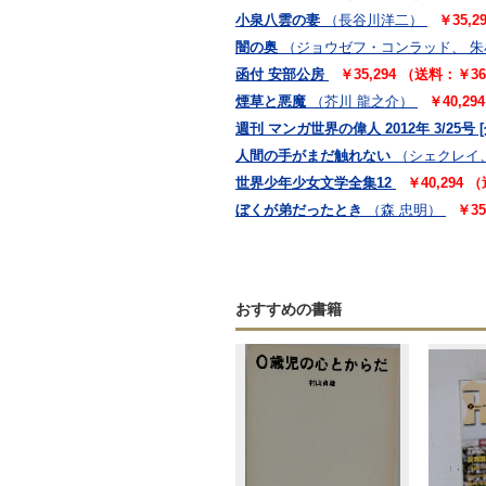
小泉八雲の妻
（長谷川洋二）
￥35,
闇の奥
（ジョウゼフ・コンラッド、 
函付 安部公房
￥35,294 （送料：￥3
煙草と悪魔
（芥川 龍之介）
￥40,2
週刊 マンガ世界の偉人 2012年 3/25号 
人間の手がまだ触れない
（シェクレイ
世界少年少女文学全集12
￥40,294
ぼくが弟だったとき
（森 忠明）
￥3
おすすめの書籍