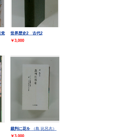
産党
世界歴史2 古代2
￥3,000
裁判に花を
（島 比呂志）
￥3,000