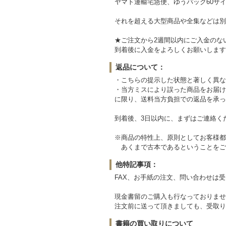
ヤマト運輸宅急便、ゆうパック60サイ
それを超える大型商品や全集などは別
★ご注文から2週間以内にご入金のな
到着後に入金をよろしくお願いします
返品について：
・こちらの提示した状態と著しく異な
・当方ミスにより誤った商品をお届け
に限り、送料当方負担での返品を承っ
到着後、3日以内に、まずはご連絡く
※商品の特性上、原則としてお客様都
あくまで古本であるということをご
他特記事項：
FAX、お手紙の注文、問い合わせは
現金書留のご購入も行なっておりませ
注文前に送って頂きましても、受取り
書籍の買い取りについて