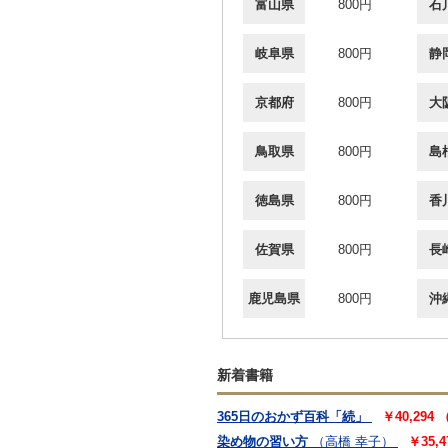
富山県
800円
石
岐阜県
800円
静
京都府
800円
大
鳥取県
800円
島
徳島県
800円
香
佐賀県
800円
長
鹿児島県
800円
沖
新着書籍
365日のおかず百科「続」
￥40,294
染め物の習い方
（高橋 幸子）
￥35,