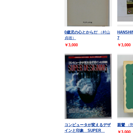
0歳児の心とからだ
（村山
HANSHI
貞雄）
7
￥3,000
￥3,000
コンピュータが変えるデザ
親鸞
（
インと印象 SUPER
￥3,000