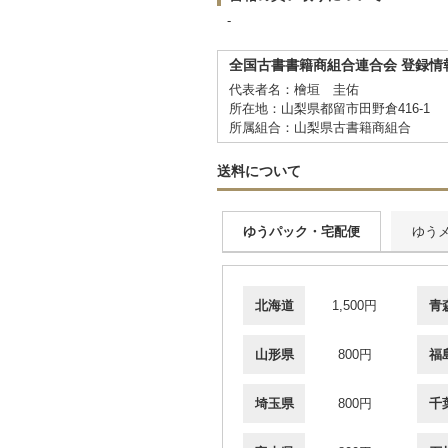
-
全国古書書籍商組合連合会 登録情
代表者名：檜垣 圭佑
所在地：山梨県都留市田野倉416-1
所属組合：山梨県古書籍商組合
送料について
ゆうパック・宅配便
ゆう
北海道
1,500円
青
山形県
800円
福
埼玉県
800円
千