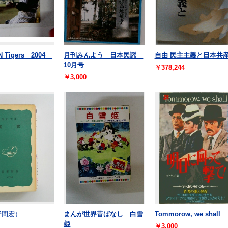
N Tigers 2004
月刊みんよう 日本民謡
自由 民主主義と日本共
10月号
￥378,244
￥3,000
野間宏）
まんが世界昔ばなし 白雪
Tommorow, we shall
姫
￥3,000