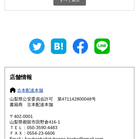
すべて表示
石川県
福井県
800円
800円
山梨県
長野県
800円
800円
岐阜県
静岡県
800円
800円
愛知県
三重県
800円
800円
滋賀県
京都府
800円
800円
大阪府
兵庫県
800円
800円
店舗情報
奈良県
和歌山県
800円
800円
古本配達本舗
山梨県公安委員会許可 第471142800048号
鳥取県
島根県
800円
800円
書籍商 古本配達本舗
岡山県
広島県
800円
800円
〒402-0001
山梨県都留市田野倉416-1
ＴＥＬ：050-3590-4483
山口県
徳島県
800円
800円
ＦＡＸ：0554-23-6606
Email：furuhonhaitatuhonpo.kosho@gmail.com