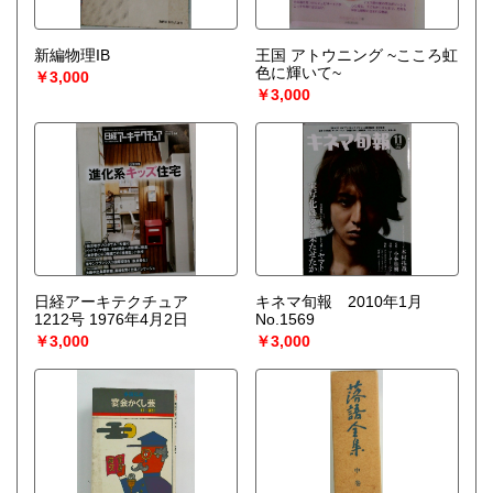
新編物理IB
王国 アトウニング ~こころ虹
色に輝いて~
￥3,000
￥3,000
日経アーキテクチュア
キネマ旬報 2010年1月
1212号 1976年4月2日
No.1569
￥3,000
￥3,000