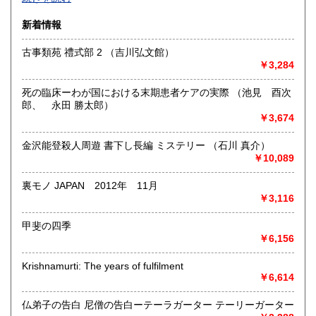
沿線名：-
新着情報
最寄駅：-
営業時間：-
古事類苑 禮式部 2 （吉川弘文館）
定休日：-
￥3,284
書籍の買取について
死の臨床ーわが国における末期患者ケアの実際 （池見 酉次
-
郎、 永田 勝太郎）
￥3,674
取り扱い分野
金沢能登殺人周遊 書下し長編 ミステリー （石川 真介）
総記、哲学宗教、歴史、社会科学、自然科学、美術工芸、国
￥10,089
語国文、外国文学、古典籍、近代文献、趣味、外国書、サブ
カルチャー、古書一般（その他）
裏モノ JAPAN 2012年 11月
書籍全般
￥3,116
甲斐の四季
￥6,156
Krishnamurti: The years of fulfilment
￥6,614
仏弟子の告白 尼僧の告白ーテーラガーター テーリーガーター