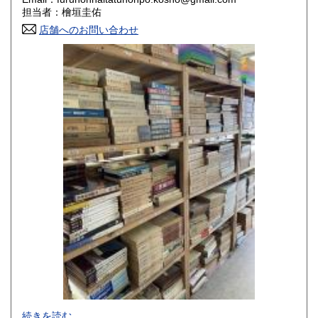
香川県
愛媛県
800円
800円
担当者：檜垣圭佑
店舗へのお問い合わせ
高知県
福岡県
800円
800円
佐賀県
長崎県
800円
800円
熊本県
大分県
800円
800円
宮崎県
鹿児島県
800円
800円
沖縄県
1,500円
-
続きを読む