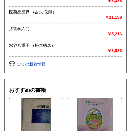
￥3,388
医薬品業界 （吉永 俊朗）
￥11,186
法哲学入門
￥5,216
水谷八重子 （松本徳彦）
￥3,833
全ての新着情報
おすすめの書籍