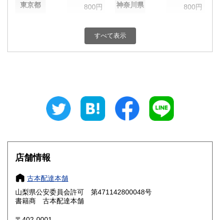
東京都
神奈川県
800円
800円
新潟県
富山県
800円
800円
すべて表示
石川県
福井県
800円
800円
山梨県
長野県
800円
800円
岐阜県
静岡県
800円
800円
愛知県
三重県
800円
800円
滋賀県
京都府
800円
800円
大阪府
兵庫県
800円
800円
店舗情報
奈良県
和歌山県
800円
800円
古本配達本舗
山梨県公安委員会許可 第471142800048号
鳥取県
島根県
800円
800円
書籍商 古本配達本舗
岡山県
広島県
800円
800円
〒402-0001