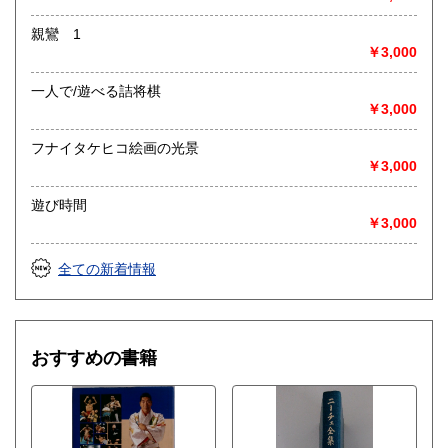
親鸞 1
￥3,000
一人で/遊べる詰将棋
￥3,000
フナイタケヒコ絵画の光景
￥3,000
遊び時間
￥3,000
全ての新着情報
おすすめの書籍