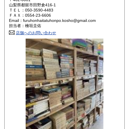
山梨県都留市田野倉416-1
ＴＥＬ：050-3590-4483
山口県
徳島県
800円
800円
ＦＡＸ：0554-23-6606
Email：furuhonhaitatuhonpo.kosho@gmail.com
香川県
愛媛県
800円
800円
担当者：檜垣圭佑
店舗へのお問い合わせ
高知県
福岡県
800円
800円
佐賀県
長崎県
800円
800円
熊本県
大分県
800円
800円
宮崎県
鹿児島県
800円
800円
沖縄県
1,500円