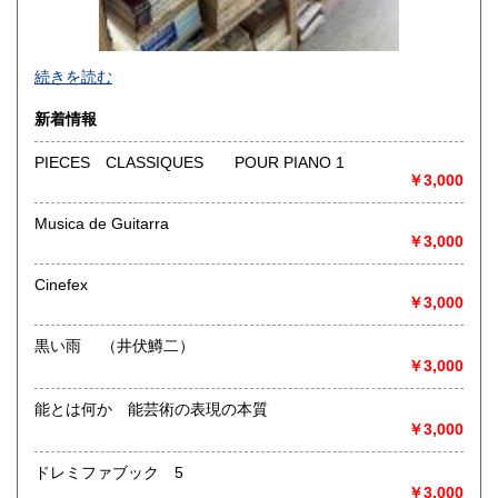
-
続きを読む
沿線名：-
新着情報
最寄駅：-
営業時間：-
PIECES CLASSIQUES POUR PIANO 1
定休日：-
￥3,000
書籍の買取について
Musica de Guitarra
￥3,000
-
Cinefex
取り扱い分野
￥3,000
総記、哲学宗教、歴史、社会科学、自然科学、美術工芸、国
語国文、外国文学、古典籍、近代文献、趣味、外国書、サブ
黒い雨 （井伏鱒二）
カルチャー、古書一般（その他）
￥3,000
書籍全般
能とは何か 能芸術の表現の本質
￥3,000
ドレミファブック 5
￥3,000