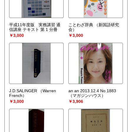
平成11年度版 実務講習 通
ことわざ辞典
（新国語研究
信講座 テキスト 第 1 分冊
会）
￥3,000
￥3,000
J.D.SALINGER
（Warren
an an 2013.12.4 No.1883
French）
（マガジンハウス）
￥3,000
￥3,906