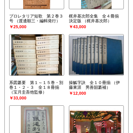
プロレタリア短歌 第２巻３
梶井基次郎全集 全４冊揃
号
（渡邊順三・編輯発行）
決定版
（梶井基次郎）
￥25,000
￥43,000
系図纂要 第１～１５巻・別
操觚字訣 全１０冊揃
（伊
巻１・２・３ 全１８冊揃
藤東涯 男善韶纂補）
（宝月圭吾他監修）
￥12,000
￥33,000