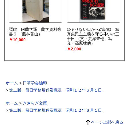
譯鍵 附蘭学逕 蘭学資料叢
ゆるせない日からの記録 写
書５
（藤林普山）
真集民主主義を守る斗いの三
十日
（文・荒瀬豊他 写
￥10,000
真・高原猛他）
￥2,000
ホーム
日華学会編印
第二版 留日学務規程及概況 昭和１２年６月１日
ホーム
きさらぎ文庫
第二版 留日学務規程及概況 昭和１２年６月１日
ページ上部へ戻る