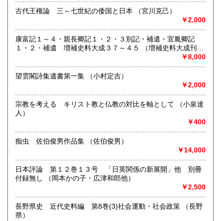
熊本県
大分県
210円
210円
沿線名：西武池袋線
古代王権論 三～七世紀の倭国と日本 （宮川克己）
最寄駅：石神井公園駅すぐ
￥2,000
宮崎県
鹿児島県
営業時間：10:00〜18:00
210円
210円
定休日：水曜日
康富記１～４・親長卿記１・２・３別記・補遺・宜胤卿記
沖縄県
210円
１・２・補遺 増補史料大成３７～４５ （増補史料大成刊行
書籍の買取について
会編）
￥8,000
-
望雲閣詩集遺書第一集 （小村定吉）
￥2,000
取り扱い分野
-
宗教を考える キリスト教と仏教の対比を軸として （小泉達
人）
￥400
痴虫 佐伯俊男作品集 （佐伯俊男）
￥14,000
日本評論 第１２巻１３号 「日英関係の新展開」他 別冊
付録無し （岡本かの子・広津和郎他）
￥2,500
長野県史 近代史料編 第8巻(3)社会運動・社会政策 （長野
県）