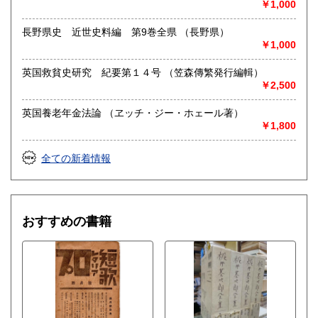
￥1,000
長野県史 近世史料編 第9巻全県 （長野県）
￥1,000
英国救貧史研究 紀要第１４号 （笠森傳繁発行編輯）
￥2,500
英国養老年金法論 （ヱッチ・ジー・ホェール著）
￥1,800
全ての新着情報
おすすめの書籍