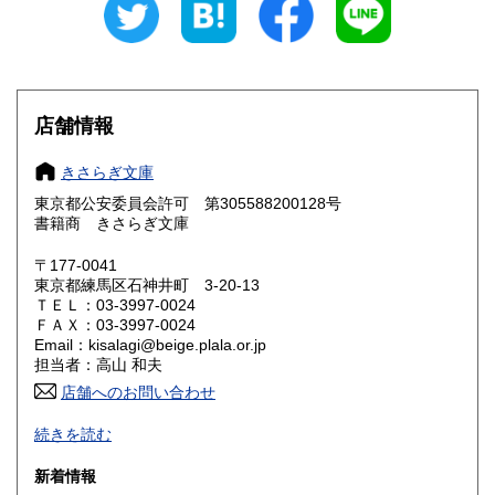
愛知県
三重県
210円
210円
滋賀県
京都府
210円
210円
大阪府
兵庫県
210円
210円
店舗情報
奈良県
和歌山県
210円
210円
きさらぎ文庫
東京都公安委員会許可 第305588200128号
鳥取県
島根県
210円
210円
書籍商 きさらぎ文庫
岡山県
広島県
210円
210円
〒177-0041
東京都練馬区石神井町 3-20-13
ＴＥＬ：03-3997-0024
山口県
徳島県
210円
210円
ＦＡＸ：03-3997-0024
Email：kisalagi@beige.plala.or.jp
香川県
愛媛県
210円
210円
担当者：高山 和夫
店舗へのお問い合わせ
高知県
福岡県
210円
210円
日本史・近現代史・人文社会科学全般の古書目録発行（休刊
続きを読む
中）。不在がちですのでご来店の場合は事前にご連絡くださ
佐賀県
長崎県
210円
210円
い。
新着情報