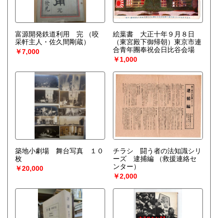
富源開発鉄道利用 完
（咬
絵葉書 大正十年９月８日
采軒主人・佐久間剛蔵）
（東宮殿下御帰朝）東京市連
合青年團奉祝会日比谷会場
￥7,000
￥1,000
築地小劇場 舞台写真 １０
チラシ 闘う者の法知識シリ
枚
ーズ 逮捕編
（救援連絡セ
ンター）
￥20,000
￥2,000