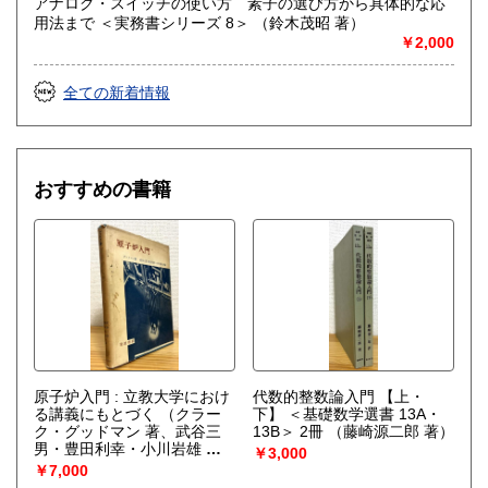
アナログ・スイッチの使い方 素子の選び方から具体的な応
用法まで ＜実務書シリーズ 8＞ （鈴木茂昭 著）
￥2,000
全ての新着情報
おすすめの書籍
原子炉入門 : 立教大学におけ
代数的整数論入門 【上・
る講義にもとづく
（クラー
下】 ＜基礎数学選書 13A・
ク・グッドマン 著、武谷三
13B＞ 2冊
（藤崎源二郎 著）
男・豊田利幸・小川岩雄 訳
￥3,000
編）
￥7,000