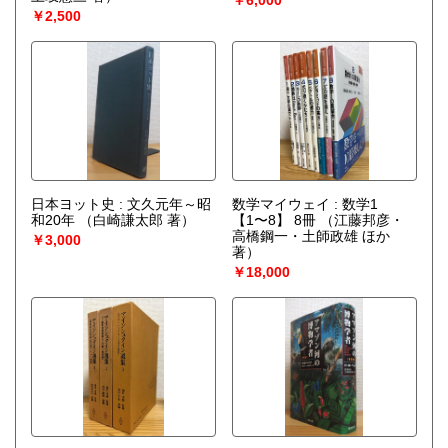
￥6,000
￥2,500
日本ヨット史 : 文久元年～昭
数学マイウェイ : 数学1
和20年
（白崎謙太郎 著）
【1〜8】 8冊
（江藤邦彦・
高橋鋼一・土師政雄 ほか
￥3,000
著）
￥18,000