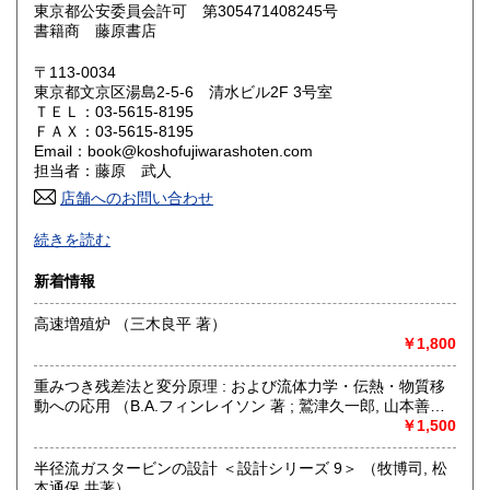
東京都公安委員会許可 第305471408245号
鳥取県
島根県
300円
300円
書籍商 藤原書店
岡山県
広島県
300円
300円
〒113-0034
東京都文京区湯島2-5-6 清水ビル2F 3号室
ＴＥＬ：03-5615-8195
山口県
徳島県
300円
300円
ＦＡＸ：03-5615-8195
Email：book@koshofujiwarashoten.com
香川県
愛媛県
300円
300円
担当者：藤原 武人
店舗へのお問い合わせ
高知県
福岡県
300円
300円
【通信販売専門 (ご来店不可)】 の古書店です。
続きを読む
※大変申し訳ございませんが、店頭での販売は行っておりま
佐賀県
長崎県
300円
300円
せん。
新着情報
熊本県
大分県
300円
300円
書籍の状態等、ご不明な点・気になる所がございましたら、
高速増殖炉 （三木良平 著）
Eメール・電話でお気軽にお問い合わせ下さいませ。
￥1,800
宮崎県
鹿児島県
300円
300円
メールアドレス【book@koshofujiwarashoten.com】
重みつき残差法と変分原理 : および流体力学・伝熱・物質移
沖縄県
300円
※販売書籍につきまして【お電話でのお問い合わせ】は、現
動への応用 （B.A.フィンレイソン 著 ; 鷲津久一郎, 山本善之,
品在庫を確認するためお時間を頂戴いたします。
川井忠彦 共訳）
￥1,500
(お電話折返しでのご対応となります)
半径流ガスタービンの設計 ＜設計シリーズ 9＞ （牧博司, 松
沿線名：JR中央線・総武線・東京メトロ丸ノ内線
本通保 共著）