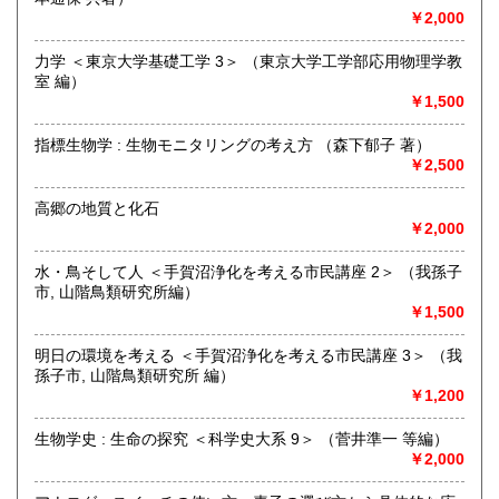
最寄駅：御茶ノ水駅・本郷三丁目駅
￥2,000
営業時間：【事務所営業・通信販売専門 (ご来店不可)】
9:00〜17:00 ※買取・仕入れ等で不在の場合がございます
力学 ＜東京大学基礎工学 3＞ （東京大学工学部応用物理学教
定休日：水曜日・日曜日・年末年始
室 編）
￥1,500
書籍の買取について
指標生物学 : 生物モニタリングの考え方 （森下郁子 著）
自然科学等の学術書・専門書・その他資料買取り致します。
￥2,500
電話・FAX・メール等でお気軽にご相談下さいませ。
出張買取・配送料着払い(当店の支払い)で送って頂くことも
高郷の地質と化石
可能でございます。
￥2,000
※お送り頂く場合は必ず事前にご連絡下さいませ。
水・鳥そして人 ＜手賀沼浄化を考える市民講座 2＞ （我孫子
取り扱い分野
市, 山階鳥類研究所編）
自然科学、外国書、古書一般（その他）
￥1,500
【地球科学(地質・鉱物)・天文学・動物学・植物学・その他
自然科学】
明日の環境を考える ＜手賀沼浄化を考える市民講座 3＞ （我
孫子市, 山階鳥類研究所 編）
￥1,200
生物学史 : 生命の探究 ＜科学史大系 9＞ （菅井準一 等編）
￥2,000