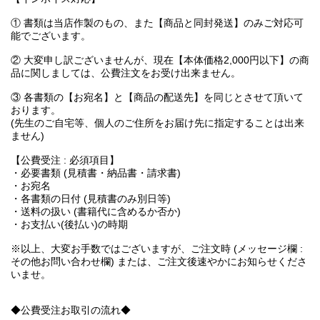
① 書類は当店作製のもの、また【商品と同封発送】のみご対応可
能でございます。
② 大変申し訳ございませんが、現在【本体価格2,000円以下】の商
品に関しましては、公費注文をお受け出来ません。
③ 各書類の【お宛名】と【商品の配送先】を同じとさせて頂いて
おります。
(先生のご自宅等、個人のご住所をお届け先に指定することは出来
ません)
【公費受注 : 必須項目】
・必要書類 (見積書・納品書・請求書)
・お宛名
・各書類の日付 (見積書のみ別日等)
・送料の扱い (書籍代に含めるか否か)
・お支払い(後払い)の時期
※以上、大変お手数ではございますが、ご注文時 (メッセージ欄 :
その他お問い合わせ欄) または、ご注文後速やかにお知らせくださ
いませ。
◆公費受注お取引の流れ◆