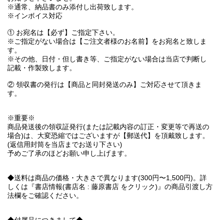
※通常、納品書のみ添付し出荷致します。
※インボイス対応
① お宛名は【必ず】ご指定下さい。
※ご指定がない場合は【ご注文者様のお名前】をお宛名と致しま
す。
※その他、日付・但し書き等、ご指定がない場合は当店で判断し
記載・作製致します。
② 領収書の発行は【商品と同封発送のみ】ご対応させて頂きま
す。
※重要※
商品発送後の領収証発行(または記載内容の訂正・変更等で再送の
場合)は、大変恐縮ではございますが【郵送代】を頂戴致します。
(返信用封筒を当店までお送り下さい)
予めご了承のほどお願い申し上げます。
◆送料は商品の価格・大きさで異なります(300円〜1,500円)。詳
しくは『書店情報(書店名 : 藤原書店 をクリック)』の商品引渡し方
法欄をご確認ください。