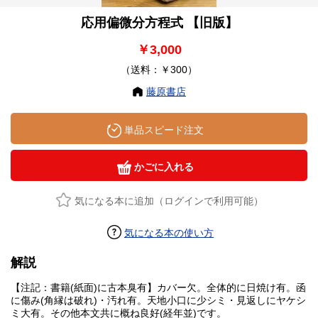
応用偏微分方程式 【旧版】
￥3,000
（送料：￥300）
藤原書店
単品スピード注文
かごに入れる
気になる本に追加（ログインで利用可能）
気になる本の使い方
解説
【注記：書籍(紙面)に古本臭有】カバー欠。全体的に日焼け有。函
に傷み(角縁は破れ)・汚れ有。天地小口に少シミ・見返しにヤケシ
ミ大有。その他本文共に概ね良好(経年並)です。