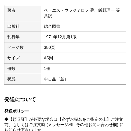
著者
ベ・エス・ウラジミロフ 著、飯野理一 等
共訳
出版社
総合図書
刊行年
1971年12月第1版
ページ数
380頁
サイズ
A5判
冊数
1冊
状態
中古品（並）
発送について
発送ポリシー
◆【領収証】が必要な場合は【必ずお宛名をご指定の上】ご注文
前、もしくはご注文時 (メッセージ欄 : その他お問い合わせ欄) に
お知らせ下さいませ。