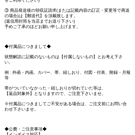
をご利用ください)
③ 商品発送後の領収証請求(または記載内容の訂正・変更等で再送
の場合)は【郵送代】を頂戴致します。
(返信用封筒を当店までお送り下さい)
予めご了承のほどお願い申し上げます。
◆付属品につきまして◆
状態解説に記載のないものは【付属しないもの】とお考え下さ
い。
例 : 外函・内函、カバー、帯、紐しおり、付図・付表、附録・月報
等
帯がついていなかった・紐しおりが切れていた等は、
【返品対象外】となりますので、ご注意下さいませ。
※付属品につきましてご不安がある場合は、ご注文前にお問い合
わせ下さいませ。
◆公費・ご注意事項◆
【インボイス対応】