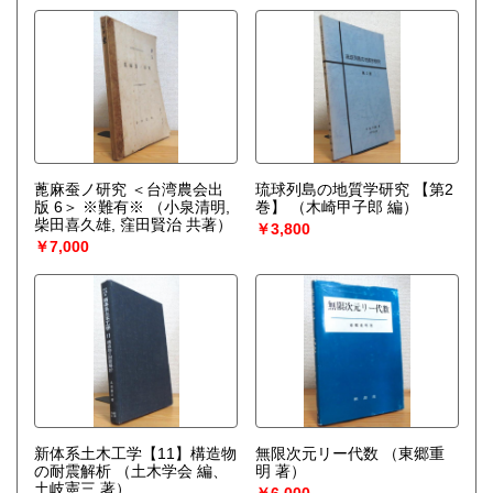
蓖麻蚕ノ研究 ＜台湾農会出
琉球列島の地質学研究 【第2
版 6＞ ※難有※
（小泉清明,
巻】
（木崎甲子郎 編）
柴田喜久雄, 窪田賢治 共著）
￥3,800
￥7,000
新体系土木工学【11】構造物
無限次元リー代数
（東郷重
の耐震解析
（土木学会 編、
明 著）
土岐憲三 著）