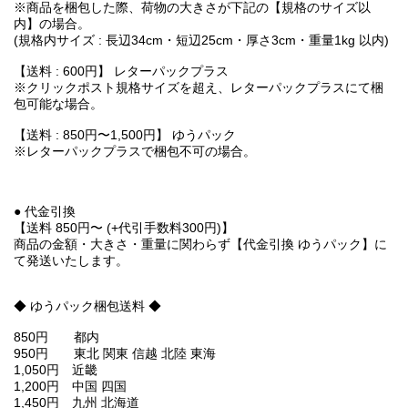
※商品を梱包した際、荷物の大きさが下記の【規格のサイズ以
内】の場合。
(規格内サイズ : 長辺34cm・短辺25cm・厚さ3cm・重量1kg 以内)
【送料 : 600円】 レターパックプラス
※クリックポスト規格サイズを超え、レターパックプラスにて梱
包可能な場合。
【送料 : 850円〜1,500円】 ゆうパック
※レターパックプラスで梱包不可の場合。
● 代金引換
【送料 850円〜 (+代引手数料300円)】
商品の金額・大きさ・重量に関わらず【代金引換 ゆうパック】に
て発送いたします。
◆ ゆうパック梱包送料 ◆
850円 都内
950円 東北 関東 信越 北陸 東海
1,050円 近畿
1,200円 中国 四国
1,450円 九州 北海道