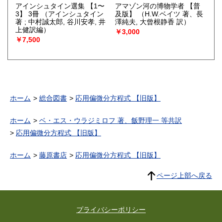
アインシュタイン選集 【1〜
アマゾン河の博物学者 【普
3】 3冊
（アインシュタイン
及版】
（H.W.ベイツ 著、長
著 ; 中村誠太郎, 谷川安孝, 井
澤純夫, 大曾根静香 訳）
上健訳編）
￥3,000
￥7,500
ホーム
総合図書
応用偏微分方程式 【旧版】
ホーム
ベ・エス・ウラジミロフ 著、飯野理一 等共訳
応用偏微分方程式 【旧版】
ホーム
藤原書店
応用偏微分方程式 【旧版】
ページ上部へ戻る
プライバシーポリシー