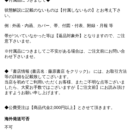
◆付属品につきまして◆
状態解説に記載のないものは【付属しないもの】とお考え下さ
い。
例 : 外函・内函、カバー、帯、付図・付表、附録・月報 等
帯がついていなかった等は【返品対象外】となりますので、ご注
意下さいませ。
※付属品につきましてご不安がある場合は、ご注文前にお問い合
わせ下さいませ。
◆『書店情報 (書店名 : 藤原書店 をクリック)』 には、お取引方法
等の詳細を記載致してございます。
当店を初めてご利用いただくお客様、またご不明な点等ございま
したら、大変お手数ではございますが【ご注文前】にお読み頂け
ますようお願い申し上げます。
◆公費受注は【商品代金2,000円以上】とさせて頂きます。
海外発送可否
不可