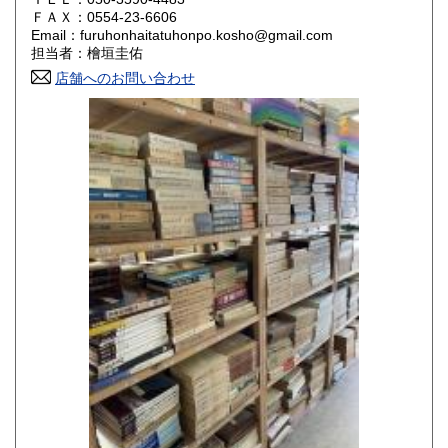
800円
800円
ＦＡＸ：0554-23-6606
Email：furuhonhaitatuhonpo.kosho@gmail.com
香川県
愛媛県
800円
800円
担当者：檜垣圭佑
店舗へのお問い合わせ
高知県
福岡県
800円
800円
佐賀県
長崎県
800円
800円
熊本県
大分県
800円
800円
宮崎県
鹿児島県
800円
800円
沖縄県
1,500円