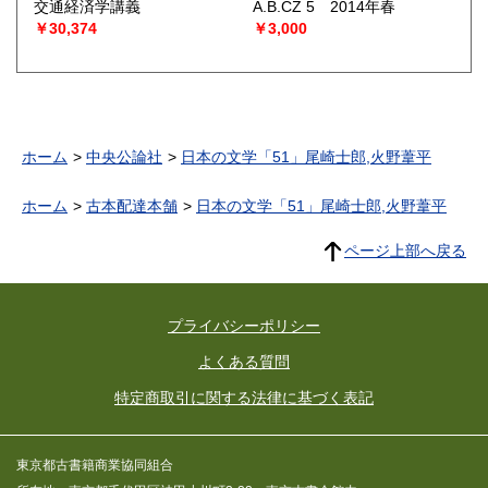
交通経済学講義
A.B.CZ 5 2014年春
￥30,374
￥3,000
ホーム
中央公論社
日本の文学「51」尾崎士郎,火野葦平
ホーム
古本配達本舗
日本の文学「51」尾崎士郎,火野葦平
ページ上部へ戻る
プライバシーポリシー
よくある質問
特定商取引に関する法律に基づく表記
東京都古書籍商業協同組合