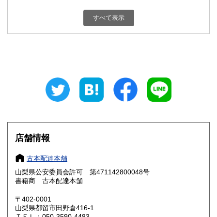
新潟県
富山県
800円
800円
すべて表示
石川県
福井県
800円
800円
山梨県
長野県
800円
800円
岐阜県
静岡県
800円
800円
愛知県
三重県
800円
800円
滋賀県
京都府
800円
800円
大阪府
兵庫県
800円
800円
店舗情報
奈良県
和歌山県
800円
800円
古本配達本舗
山梨県公安委員会許可 第471142800048号
鳥取県
島根県
800円
800円
書籍商 古本配達本舗
岡山県
広島県
800円
800円
〒402-0001
山梨県都留市田野倉416-1
ＴＥＬ：050-3590-4483
山口県
徳島県