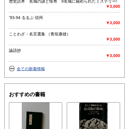
歴史読本 名城の謎と怪奇 9名城に秘められたミステリー!
￥3,000
'93-94 るるぶ 信州
￥3,000
ことわざ・名言選集 （青垣康雄）
￥3,000
論語抄
￥3,000
全ての新着情報
おすすめの書籍