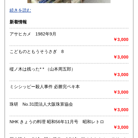
-
続きを読む
沿線名：-
新着情報
最寄駅：-
営業時間：-
アサヒカメ 1982年9月
定休日：-
￥3,000
書籍の買取について
こどものともうそうさぎ 8
-
￥3,000
樅ノ木は残った* * （山本周五郎）
取り扱い分野
￥3,000
総記、哲学宗教、歴史、社会科学、自然科学、美術工芸、国
語国文、外国文学、古典籍、近代文献、趣味、外国書、サブ
ミシシッピー殺人事件 必勝完ペキ本
カルチャー、古書一般（その他）
￥3,000
書籍全般
珠研 No.31団法人大阪珠算協会
￥3,000
NHK きょうの料理 昭和56年11月号 昭和レトロ
￥3,000