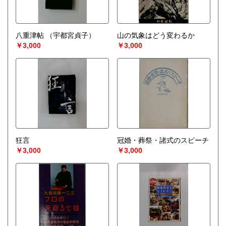
八重津帖
（宇都宮貞子）
山の気象はどう変わるか
￥3,000
￥3,000
狂言
冠婚・葬祭・諸式のスピーチ
￥3,000
￥3,000