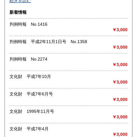
続きを読む
◎書籍【専門書・学術書・最新本・哲学・宗教・思想・美
新着情報
術・アート・建築・書道・理工学・東洋医学・ビジネス書・
武道・山岳・オカルト・幻想文学・サブカルチャー・70年
判例時報 No.1416
代、80年代アイドル・アニメ・漫画・雑誌・アダルト・マニ
￥3,000
ア】などオールジャンルを専門スタッフが高額査定
◎メディア商品【ジャズ・ロック・クラシック・映画・アニ
判例時報 平成2年11月1日号 No.1358
メ・ゲーム・声優・アイドル・ビジネス・アダルト・車・バ
￥3,000
イク・鉄道・レトロ系】などのCD、DVD、Blu-ray、LP、
EP、カセット、ポスター、おもちゃ、グッズ、パンフレット
判例時報 No.2274
などマニアックなものを中心に高価買取
￥3,000
◎その他【骨董品・美術品・仏教美術・中国美術・切手・エ
文化財 平成7年10月
ンタイア・和本・漢籍・戦争㊙︎資料・書道具・茶道具・戦前
￥3,000
絵はがき・鳥瞰図・古地図・浮世絵・軸・拓本・印譜・エロ
グロ】など古いものの中には希少価値の高いものも多数ござ
文化財 平成7年6月号
いますので価値がないと処分される前に是非 ｢古本倶楽部｣ま
￥3,000
で、お問い合わせ下さい
文化財 1995年11月号
沿線名：-
￥3,000
最寄駅：-
営業時間：-
定休日：-
文化財 平成7年4月
￥3,000