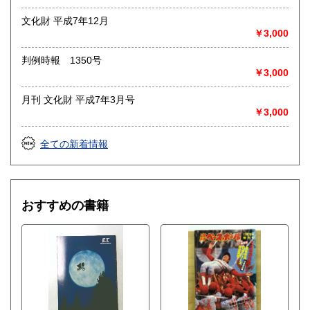
書籍の買取について
文化財 平成7年12月
◎出張買取◎
￥3,000
○出張費無料
○出張買取は通常、東海圏のみ
判例時報 1350号
￥3,000
※お売り頂ける本の量や質が見込める場合は関東〜近畿エリ
ア要相談
月刊 文化財 平成7年3月号
例
￥3,000
【1000冊以上の専門書やマニア書籍がある】
【大学の研究室の整理】
【遺品整理で古い紙モノや道具など価値の有無が分からない
全ての新着情報
ものがある】
【神社仏閣、蔵の整理、中国古典籍など査定にかなりの専門
知識を要する】
場合などお気軽にご相談ください。
おすすめの書籍
-------------------------------------------
買取専用ダイヤル
050-3698-2626
-------------------------------------------
◎宅配買取◎
○30点より宅配送料無料
○梱包用ダンボールの無料送付可能
○買取金額の概算が知りたい方は、事前査定のサービスもぜひ