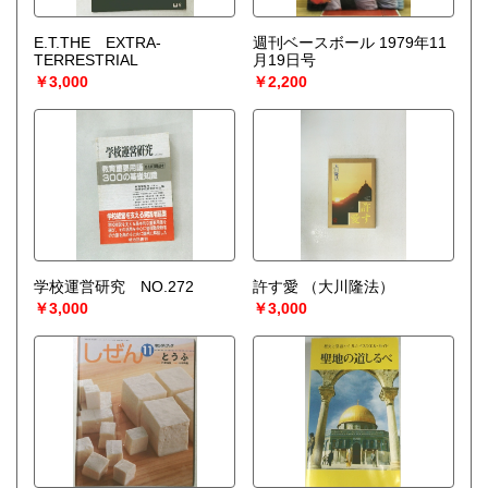
ご活用下さい。
E.T.THE EXTRA-
週刊ベースボール 1979年11
宅配買取送付先
TERRESTRIAL
月19日号
----------------------------------------
￥3,000
￥2,200
501-0224
岐阜県瑞穂市稲里197-1
古本倶楽部 宅配買取受付係
058-322-2366
----------------------------------------
取り扱い分野
-
オールジャンル、戦前紙モノ、古典籍
学校運営研究 NO.272
許す愛
（大川隆法）
￥3,000
￥3,000