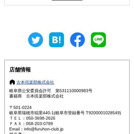
石川県
福井県
800円
800円
山梨県
長野県
800円
800円
岐阜県
静岡県
800円
800円
愛知県
三重県
800円
800円
滋賀県
京都府
800円
800円
大阪府
兵庫県
800円
800円
店舗情報
奈良県
和歌山県
800円
800円
古本倶楽部株式会社
岐阜県公安委員会許可 第531110000983号
鳥取県
島根県
800円
800円
書籍商 古本倶楽部株式会社
岡山県
広島県
800円
800円
〒501-0224
岐阜県瑞穂市稲里440-1(岐阜市登録番号 T9200001028549)
ＴＥＬ：050-3698-2626
山口県
徳島県
800円
800円
ＦＡＸ：058-203-0789
Email：info@furuhon-club.jp
香川県
愛媛県
800円
800円