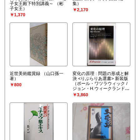
子女王殿下特別講義～
（彬
集）
子女王）
￥2,170
￥1,370
近世美術鑑賞録
（山口孫一
変化の原理 : 問題の形成と解
著）
決 <りぶらりあ選書> 新装版
（ポール・ワツラウィック /
￥800
ジョン・H.ウィークランド /
リチャード・フィッシュ (著)
￥3,860
長谷川 啓三 (訳)）