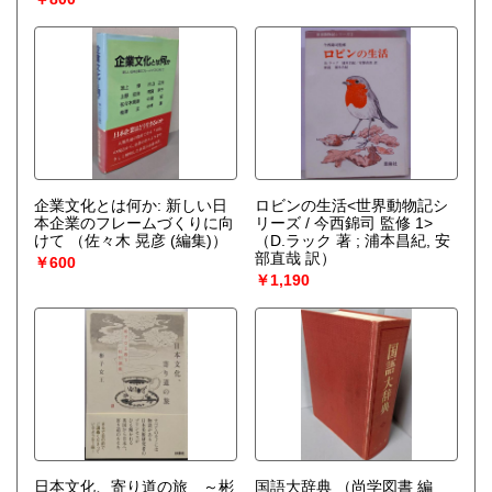
企業文化とは何か: 新しい日
ロビンの生活<世界動物記シ
本企業のフレームづくりに向
リーズ / 今西錦司 監修 1>
けて
（佐々木 晃彦 (編集)）
（D.ラック 著 ; 浦本昌紀, 安
部直哉 訳）
￥600
￥1,190
日本文化、寄り道の旅 ～彬
国語大辞典
（尚学図書 編