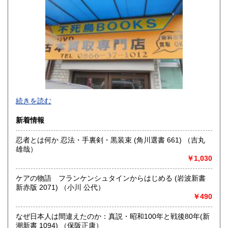
山口県
徳島県
300円
300円
香川県
愛媛県
300円
300円
高知県
福岡県
300円
300円
佐賀県
長崎県
300円
300円
不死鳥BOOKSでは、書籍だけでなくCD、DVD、レコード、
熊本県
大分県
300円
300円
続きを読む
ゲーム、おもちゃ、骨董品まであらゆるものの買い取りがで
きます。店主が、日本全国買取にお伺いいたします。お気軽
宮崎県
鹿児島県
新着情報
300円
300円
にお問い合わせください。出張費は、無料です。
忍者とは何か 忍法・手裏剣・黒装束 (角川選書 661) （吉丸
沖縄県
300円
沿線名：伯備線・桃太郎線(吉備線)
雄哉）
最寄駅：総社駅
￥1,030
営業時間：9時から17時
定休日：年中無休
ケアの物語 フランケンシュタインからはじめる (岩波新書
新赤版 2071) （小川 公代）
書籍の買取について
￥490
不死鳥BOOKSでは、書籍だけでなくCD、DVD、レコード、
ゲーム、おもちゃ、骨董品まであらゆるものの買い取りがで
なぜ日本人は間違えたのか：真説・昭和100年と戦後80年(新
きます。店主が、日本全国買取にお伺いいたします。お気軽
潮新書 1094) （保阪正康）