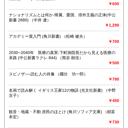
にお問い合わせください。出張費は、無料です。
￥600
ナショナリズムとは何か-帰属、愛国、排外主義の正体(中公
取り扱い分野
新書 2880) （中井 遼）
哲学宗教、歴史、社会科学、自然科学、美術工芸、趣味、外
￥1,290
国書、サブカルチャー、古書一般（その他）
オールジャンル
アカデミー賞入門 (角川新書) （松崎 健夫）
￥700
2030─2040年 医療の真実-下町病院長だから見える医療の
末路 (中公新書ラクレ 844) （熊谷 頼佳）
￥500
スピノザ──読む人の肖像 （國分 功一郎）
￥790
名画で読み解く イギリス王家12の物語 (光文社新書) （中野
京子）
￥450
観音・地蔵・不動 庶民のほとけ (角川ソフィア文庫) （頼富
本宏）
￥730