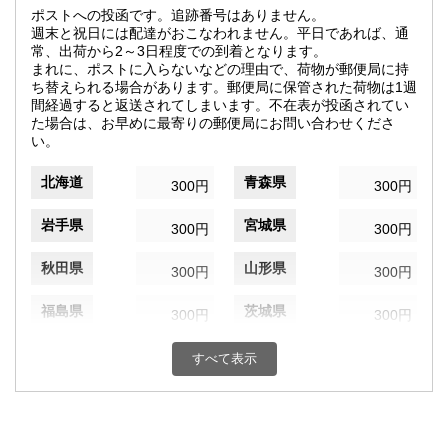
ポストへの投函です。追跡番号はありません。
週末と祝日には配達がおこなわれません。平日であれば、通
常、出荷から2～3日程度での到着となります。
まれに、ポストに入らないなどの理由で、荷物が郵便局に持
ち替えられる場合があります。郵便局に保管された荷物は1週
間経過すると返送されてしまいます。不在表が投函されてい
た場合は、お早めに最寄りの郵便局にお問い合わせくださ
い。
北海道
青森県
300円
300円
岩手県
宮城県
300円
300円
秋田県
山形県
300円
300円
福島県
茨城県
300円
300円
栃木県
群馬県
300円
300円
すべて表示
埼玉県
千葉県
300円
300円
東京都
神奈川県
300円
300円