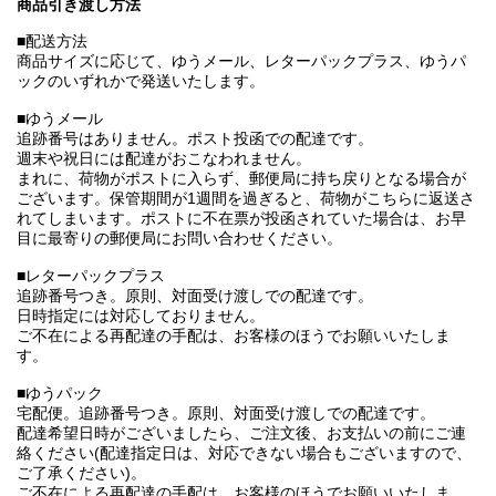
商品引き渡し方法
■配送方法
商品サイズに応じて、ゆうメール、レターパックプラス、ゆうパ
ックのいずれかで発送いたします。
■ゆうメール
追跡番号はありません。ポスト投函での配達です。
週末や祝日には配達がおこなわれません。
まれに、荷物がポストに入らず、郵便局に持ち戻りとなる場合が
ございます。保管期間が1週間を過ぎると、荷物がこちらに返送さ
れてしまいます。ポストに不在票が投函されていた場合は、お早
目に最寄りの郵便局にお問い合わせください。
■レターパックプラス
追跡番号つき。原則、対面受け渡しでの配達です。
日時指定には対応しておりません。
ご不在による再配達の手配は、お客様のほうでお願いいたしま
す。
■ゆうパック
宅配便。追跡番号つき。原則、対面受け渡しでの配達です。
配達希望日時がございましたら、ご注文後、お支払いの前にご連
絡ください(配達指定日は、対応できない場合もございますので、
ご了承ください)。
ご不在による再配達の手配は、お客様のほうでお願いいたしま