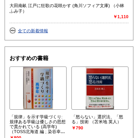
大田南畝 江戸に狂歌の花咲かす (角川ソフィア文庫) （小林
ふみ子）
￥1,110
全ての新着情報
おすすめの書籍
「規律」を示す学級づくり:
「怒らない」選択法、「怒
規律ある学級は優しさの思想
る」技術
（苫米地 英人）
で貫かれている (高学年)
￥790
（TOSS北海道 編 ; 染谷幸二
監修）
￥800