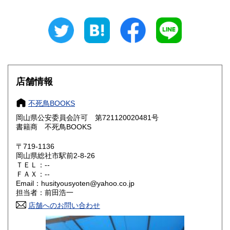
新潟県
富山県
300円
300円
石川県
福井県
300円
300円
山梨県
長野県
300円
300円
店舗情報
岐阜県
静岡県
300円
300円
不死鳥BOOKS
愛知県
三重県
300円
300円
岡山県公安委員会許可 第721120020481号
書籍商 不死鳥BOOKS
滋賀県
京都府
300円
300円
〒719-1136
大阪府
兵庫県
300円
300円
岡山県総社市駅前2-8-26
ＴＥＬ：--
奈良県
和歌山県
ＦＡＸ：--
300円
300円
Email：husityousyoten@yahoo.co.jp
担当者：前田浩一
鳥取県
島根県
300円
300円
店舗へのお問い合わせ
岡山県
広島県
300円
300円