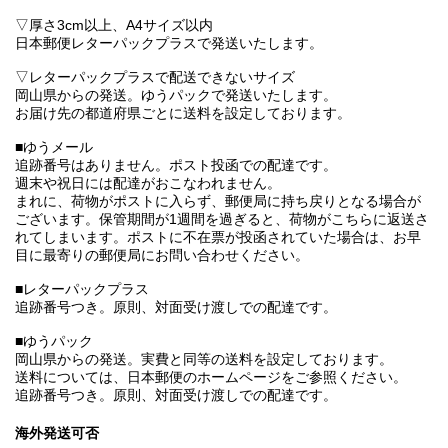
▽厚さ3cm以上、A4サイズ以内
日本郵便レターパックプラスで発送いたします。
▽レターパックプラスで配送できないサイズ
岡山県からの発送。ゆうパックで発送いたします。
お届け先の都道府県ごとに送料を設定しております。
■ゆうメール
追跡番号はありません。ポスト投函での配達です。
週末や祝日には配達がおこなわれません。
まれに、荷物がポストに入らず、郵便局に持ち戻りとなる場合が
ございます。保管期間が1週間を過ぎると、荷物がこちらに返送さ
れてしまいます。ポストに不在票が投函されていた場合は、お早
目に最寄りの郵便局にお問い合わせください。
■レターパックプラス
追跡番号つき。原則、対面受け渡しでの配達です。
■ゆうパック
岡山県からの発送。実費と同等の送料を設定しております。
送料については、日本郵便のホームページをご参照ください。
追跡番号つき。原則、対面受け渡しでの配達です。
海外発送可否