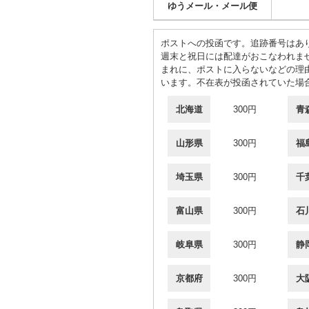
ゆうメール・メール便
ポストへの投函です。追跡番号はあ
週末と祝日には配達がおこなわれま
まれに、ポストに入らないなどの理
います。不在表が投函されていた場
北海道
300円
青
山形県
300円
福
埼玉県
300円
千
富山県
300円
石
岐阜県
300円
静
京都府
300円
大