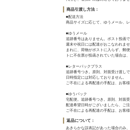
商品引渡し方法：
■配送方法
商品サイズに応じて、ゆうメール、レ
■ゆうメール
追跡番号はありません。ポスト投函で
週末や祝日には配達がおこなわれませ
まれに、荷物がポストに入らず、郵便
トに不在票が投函されていた場合は、
■レターパックプラス
追跡番号つき。原則、対面受け渡しで
日時指定には対応しておりません。
ご不在による再配達の手配は、お客様
■ゆうパック
宅配便。追跡番号つき。原則、対面受
配達希望日時がございましたら、ご注
ご不在による再配達の手配は、お客様
返品について：
あきらかな誤表記があった場合のみ、