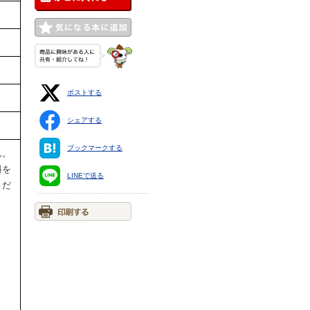
ポストする
シェアする
ブックマークする
ん。
料を
LINEで送る
くだ
ま