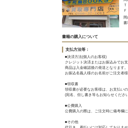
Ｔ
Ｆ
岡
書
書籍の購入について
支払方法等：
■決済方法(個人のお客様)
クレジット決済またはお振込みでお支
商品は入金確認後の発送となります。
お振込名義人様のお名前がご注文者様
■領収書
領収書が必要なお客様は、お支払いの
(宛名、但し書き等もお知らせください
■公費購入
公費購入の際は、ご注文時に備考欄に
■その他
代引き、着払いには対応しておりませ