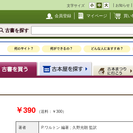
お知らせ
文字サイズ
会員登録
マイページ
買い
古書を探す
￥390
（送料：￥300）
著者
P.ワルトン 編著 ; 久野光朗 監訳