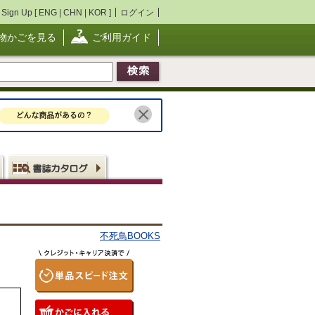
Sign Up [
ENG
|
CHN
|
KOR
]
ログイン
物かごを見る
ご利用ガイド
不死鳥BOOKS