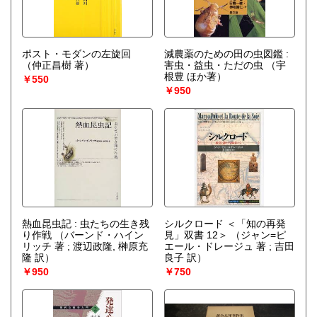
ポスト・モダンの左旋回
減農薬のための田の虫図鑑 :
（仲正昌樹 著）
害虫・益虫・ただの虫
（宇
根豊 ほか著）
￥550
￥950
熱血昆虫記 : 虫たちの生き残
シルクロード ＜「知の再発
り作戦
（バーンド・ハイン
見」双書 12＞
（ジャン=ピ
リッチ 著 ; 渡辺政隆, 榊原充
エール・ドレージュ 著 ; 吉田
隆 訳）
良子 訳）
￥950
￥750