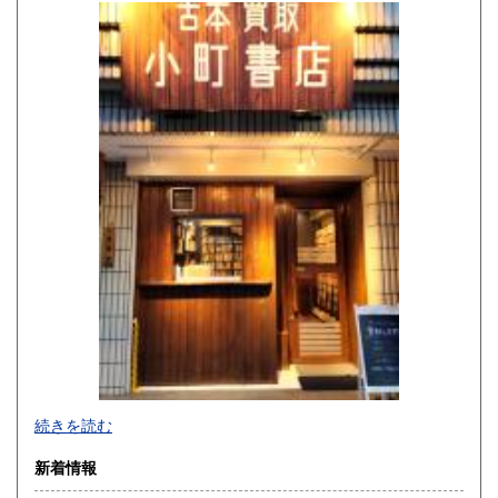
岡山県
広島県
350円
350円
山口県
徳島県
350円
350円
香川県
愛媛県
350円
350円
高知県
福岡県
350円
350円
佐賀県
長崎県
350円
350円
熊本県
大分県
350円
350円
宮崎県
鹿児島県
350円
350円
沖縄県
350円
-
続きを読む
沿線名：-
新着情報
最寄駅：-
営業時間：-