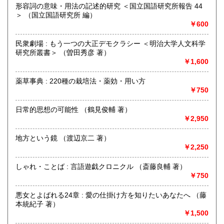
形容詞の意味・用法の記述的研究 ＜国立国語研究所報告 44
定休日：-
＞ （国立国語研究所 編）
￥600
書籍の買取について
-
民衆劇場 : もう一つの大正デモクラシー ＜明治大学人文科学
研究所叢書＞ （曽田秀彦 著）
￥1,600
取り扱い分野
哲学宗教、歴史、社会科学、自然科学、美術工芸、国語国
薬草事典 : 220種の栽培法・薬効・用い方
文、近代文献、古書一般（その他）
￥750
日常的思想の可能性 （鶴見俊輔 著）
￥2,950
地方という鏡 （渡辺京二 著）
￥2,250
しゃれ・ことば : 言語遊戯クロニクル （斎藤良輔 著）
￥750
悪女とよばれる24章 : 愛の仕掛け方を知りたいあなたへ （藤
本統紀子 著）
￥1,500