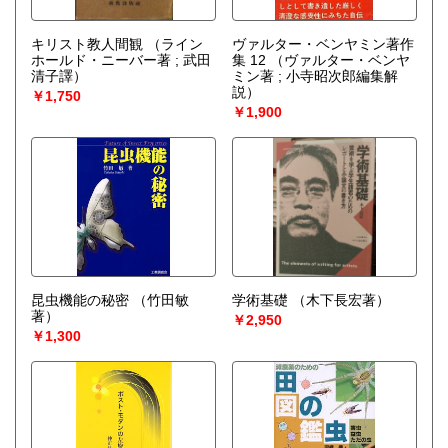
キリスト教人間観
（ライン
ヴァルター・ベンヤミン著作
ホールド・ニーバー著 ; 武田
集 12
（ヴァルター・ベンヤ
清子譯）
ミン著 ; 小寺昭次郎編集解
説）
￥1,750
￥1,900
昆虫機能の秘密
（竹田敏
学術基礎
（木下長宏著）
著）
￥2,950
￥1,300