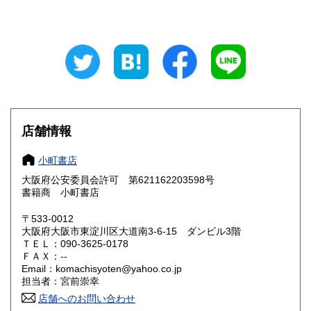
東京都
神奈川県
350円
350円
新潟県
富山県
350円
350円
石川県
福井県
350円
350円
山梨県
長野県
350円
350円
店舗情報
岐阜県
静岡県
350円
350円
小町書店
愛知県
三重県
350円
350円
大阪府公安委員会許可 第621162203598号
滋賀県
京都府
書籍商 小町書店
350円
350円
〒533-0012
大阪府
兵庫県
350円
350円
大阪府大阪市東淀川区大道南3-6-15 ダンビル3階
ＴＥＬ：090-3625-0178
奈良県
和歌山県
350円
350円
ＦＡＸ：--
Email：komachisyoten@yahoo.co.jp
担当者：宮前崇幸
鳥取県
島根県
350円
350円
店舗へのお問い合わせ