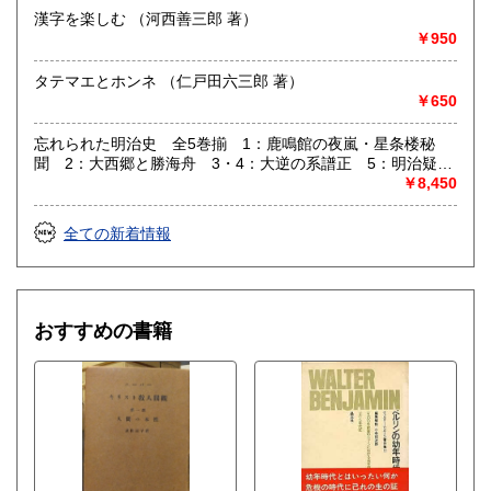
漢字を楽しむ （河西善三郎 著）
￥950
タテマエとホンネ （仁戸田六三郎 著）
￥650
忘れられた明治史 全5巻揃 1：鹿鳴館の夜嵐・星条楼秘
聞 2：大西郷と勝海舟 3・4：大逆の系譜正 5：明治疑獄
史話 全5巻揃 （木村毅 著）
￥8,450
全ての新着情報
おすすめの書籍