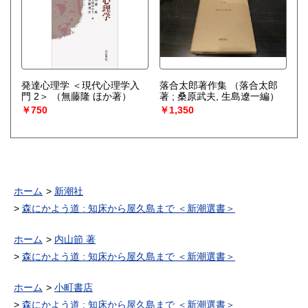
発達心理学 ＜現代心理学入
落合太郎著作集
（落合太郎
門 2＞
（無藤隆 ほか著）
著 ; 桑原武夫, 生島遼一編）
￥750
￥1,350
ホーム
新潮社
森にかよう道 : 知床から屋久島まで ＜新潮選書＞
ホーム
内山節 著
森にかよう道 : 知床から屋久島まで ＜新潮選書＞
ホーム
小町書店
森にかよう道 : 知床から屋久島まで ＜新潮選書＞