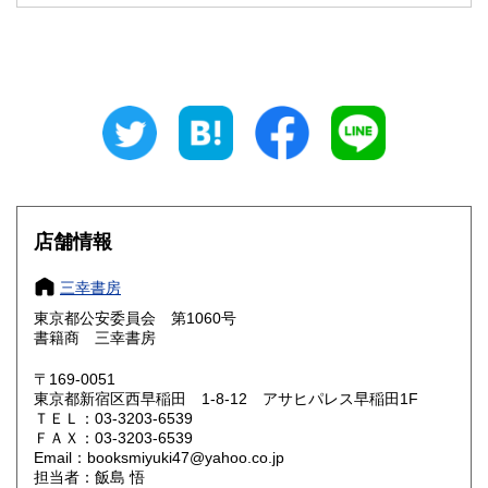
300円
300円
山梨県
長野県
300円
300円
岐阜県
静岡県
300円
300円
愛知県
三重県
300円
300円
滋賀県
京都府
300円
300円
大阪府
兵庫県
300円
300円
店舗情報
奈良県
和歌山県
300円
300円
三幸書房
東京都公安委員会 第1060号
鳥取県
島根県
300円
300円
書籍商 三幸書房
岡山県
広島県
300円
300円
〒169-0051
東京都新宿区西早稲田 1-8-12 アサヒパレス早稲田1F
ＴＥＬ：03-3203-6539
山口県
徳島県
300円
300円
ＦＡＸ：03-3203-6539
Email：booksmiyuki47@yahoo.co.jp
香川県
愛媛県
300円
300円
担当者：飯島 悟