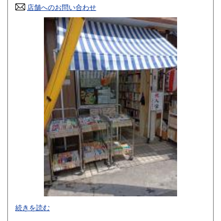
店舗へのお問い合わせ
高知県
福岡県
300円
300円
佐賀県
長崎県
300円
300円
熊本県
大分県
300円
300円
宮崎県
鹿児島県
300円
300円
沖縄県
300円
店舗にネットの商品は在庫していません。
続きを読む
ご来店前にご連絡お願いします。