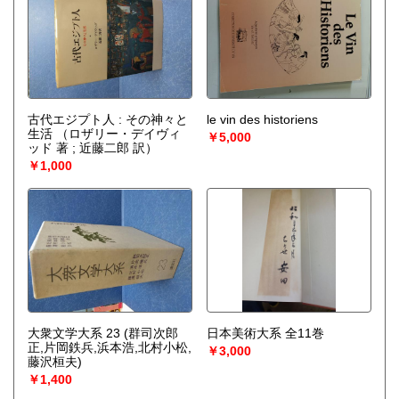
古代エジプト人 : その神々と
le vin des historiens
生活
（ロザリー・デイヴィ
￥5,000
ッド 著 ; 近藤二郎 訳）
￥1,000
大衆文学大系 23 (群司次郎
日本美術大系 全11巻
正,片岡鉄兵,浜本浩,北村小松,
￥3,000
藤沢桓夫)
￥1,400