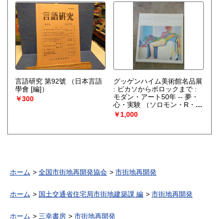
言語研究 第92號
（日本言語
グッゲンハイム美術館名品展
學會 [編]）
: ピカソからポロックまで :
モダン・アート50年 -- 夢・
￥300
心・実験
（ソロモン・R・グ
ッゲンハイム美術館編）
￥1,000
ホーム
全国市街地再開発協会
市街地再開発
ホーム
国土交通省住宅局市街地建築課 編
市街地再開発
ホーム
三幸書房
市街地再開発