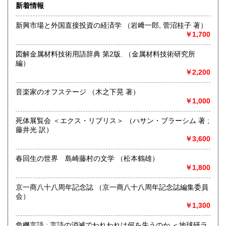
新着情報
沿線名：都電荒川線・東西線
最寄駅：都電早稲田駅 徒歩3分・地下鉄早稲田駅 徒歩10分
新興市場と外国直接投資の経済学 （岩﨑一郎, 菅沼桂子 著）
営業時間：11:00〜18:00
￥1,700
定休日：月曜日・金曜日・祝日
図解金属材料技術用語辞典 第2版. （金属材料技術研究所
書籍の買取について
編）
￥2,200
出張買取致します。
音楽家のオフステージ （木之下晃 著）
取り扱い分野
￥1,000
古書一般（その他）
死体展覧会 ＜エクス・リブリス＞ （ハサン・ブラーシム 著 ;
藤井光 訳）
￥3,600
春回生の世界 島崎藤村の文学 （松本鶴雄）
￥1,800
京一商八十八周年記念誌 （京一商八十八周年記念誌編集委員
会）
￥1,300
危機言語 : 言語の消滅でわれわれは何を失うのか ＜地球研ラ