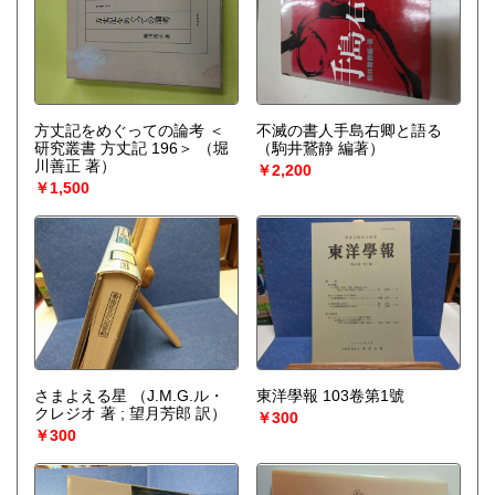
方丈記をめぐっての論考 ＜
不滅の書人手島右卿と語る
研究叢書 方丈記 196＞
（堀
（駒井鵞静 編著）
川善正 著）
￥2,200
￥1,500
さまよえる星
（J.M.G.ル・
東洋學報 103卷第1號
クレジオ 著 ; 望月芳郎 訳）
￥300
￥300