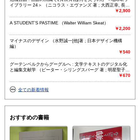
イブラリー 24＞ （ニコラス・エヴァンズ 著 ; 大西正幸, 長田
俊樹, 森若葉 訳）
￥2,900
A STUDENT’S PASTIME （Walter William Skeat）
￥2,200
マイナスのデザイン （水野誠一[他]著 ; 日本デザイン機構
編）
￥540
グーテンベルクからグーグルへ : 文学テキストのデジタル化
と編集文献学 （ピーター・シリングスバーグ 著 ; 明星聖子,
大久保譲, 神崎正英 訳）
￥670
全ての新着情報
おすすめの書籍